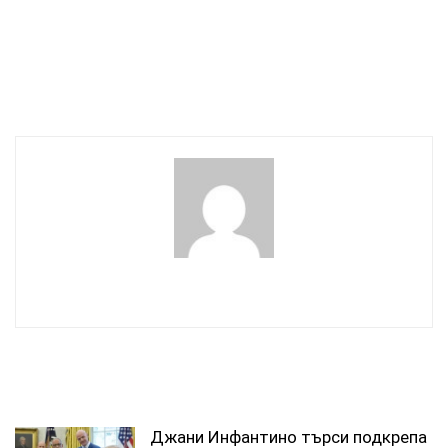
олимпийската
западните партньори да
шампионка в САЩ
разрешат на Украйна да
нанася удари дълбоко в
Русия
wowmedia
СВЪРЗАНИ СТАТИИ
Джани Инфантино търси подкрепа