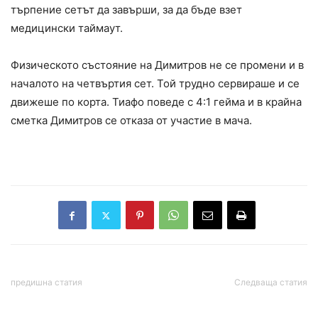
търпение сетът да завърши, за да бъде взет
медицински таймаут.
Физическото състояние на Димитров не се промени и в
началото на четвъртия сет. Той трудно сервираше и се
движеше по корта. Тиафо поведе с 4:1 гейма и в крайна
сметка Димитров се отказа от участие в мача.
предишна статия
Следваща статия
Арина Сабаленка с
Зеленски поиска от
категоричен успех над
Трюдо да лобира пред