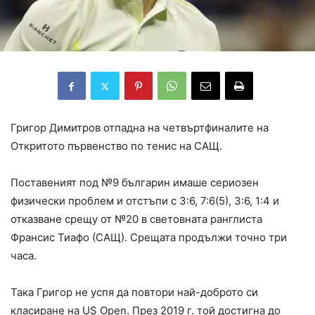
Григор Димитров отпадна на четвъртфиналите на
Откритото първенство по тенис на САЩ.
Поставеният под №9 българин имаше сериозен
физически проблем и отстъпи с 3:6, 7:6(5), 3:6, 1:4 и
отказване срещу от №20 в световната ранглиста
Франсис Тиафо (САЩ). Срещата продължи точно три
часа.
Така Григор не успя да повтори най-доброто си
класиране на US Open. През 2019 г. той достигна до