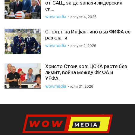
от САЩ, за да запази лидерския
си...
wowmedia
-
август 4, 2026
Столът на Инфантино във ФИФА се
разклати
wowmedia
-
август 2, 2026
Христо Стоичков: ЦСКА расте без
лимит, война между ФИФА и
УЕФА...
wowmedia
-
юли 31, 2026