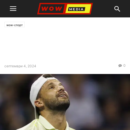
wow-спорт
Контузия попречи на Григор
Димитров да доиграе мача с
Франсис Тиафо
0
септември 4, 2024