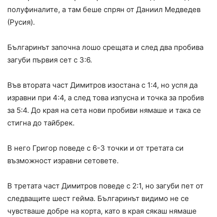
полуфиналите, а там беше спрян от Даниил Медведев
(Русия).
Българинът започна лошо срещата и след два пробива
загуби първия сет с 3:6.
Във втората част Димитров изостана с 1:4, но успя да
изравни при 4:4, а след това изпусна и точка за пробив
за 5:4. До края на сета нови пробиви нямаше и така се
стигна до тайбрек.
В него Григор поведе с 6-3 точки и от третата си
възможност изравни сетовете.
В третата част Димитров поведе с 2:1, но загуби пет от
следващите шест гейма. Българинът видимо не се
чувстваше добре на корта, като в края сякаш нямаше