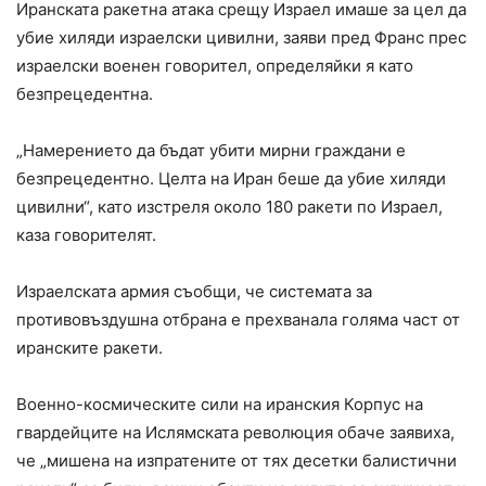
Иранската ракетна атака срещу Израел имаше за цел да
убие хиляди израелски цивилни, заяви пред Франс прес
израелски военен говорител, определяйки я като
безпрецедентна.
„Намерението да бъдат убити мирни граждани е
безпрецедентно. Целта на Иран беше да убие хиляди
цивилни“, като изстреля около 180 ракети по Израел,
каза говорителят.
Израелската армия съобщи, че системата за
противовъздушна отбрана е прехванала голяма част от
иранските ракети.
Военно-космическите сили на иранския Корпус на
гвардейците на Ислямската революция обаче заявиха,
че „мишена на изпратените от тях десетки балистични