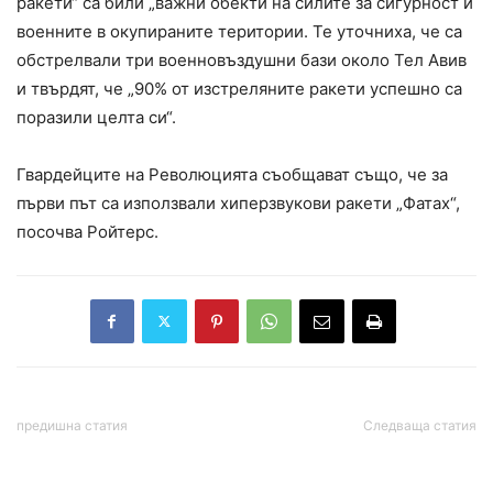
ракети“ са били „важни обекти на силите за сигурност и
военните в окупираните територии. Те уточниха, че са
обстрелвали три военновъздушни бази около Тел Авив
и твърдят, че „90% от изстреляните ракети успешно са
поразили целта си“.
Гвардейците на Революцията съобщават също, че за
първи път са използвали хиперзвукови ракети „Фатах“,
посочва Ройтерс.
предишна статия
Следваща статия
ЕС осъди иранската
Китайският президент Си
атака срещу Израел;
Цзинпин изрази