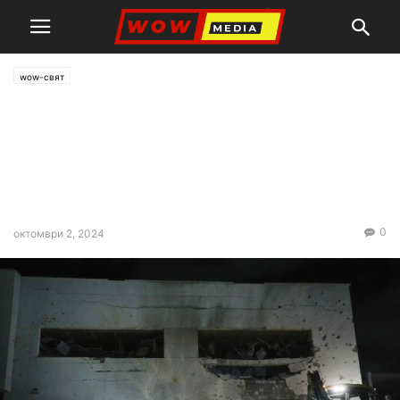
wow-свят
Иранските военни
предупредиха съюзниците
на Израел да не се намесват
пряко в конфликта
0
октомври 2, 2024