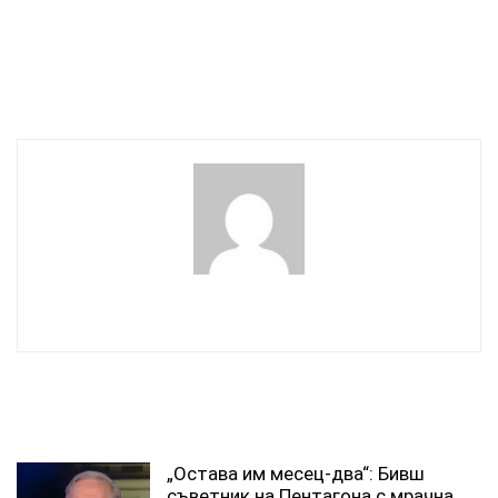
Ситуацията в Близкия
готовност заедно с
изток показва пълния
руския си колега да
провал на Вашингтон,
развиват двустранните
твърди Москва
връзки
wowmedia
СВЪРЗАНИ СТАТИИ
„Остава им месец-два“: Бивш
съветник на Пентагона с мрачна