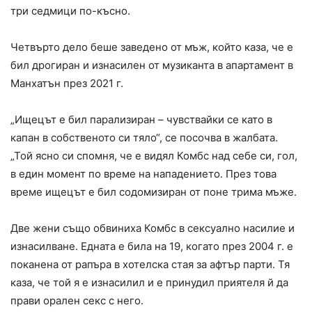
три седмици по-късно.
Четвърто дело беше заведено от мъж, който каза, че е
бил дрогиран и изнасилен от музиканта в апартамент в
Манхатън през 2021 г.
„Ищецът е бил парализиран – чувствайки се като в
капан в собственото си тяло“, се посочва в жалбата.
„Той ясно си спомня, че е видял Комбс над себе си, гол,
в един момент по време на нападението. През това
време ищецът е бил содомизиран от поне трима мъже.
Две жени също обвиниха Комбс в сексуално насилие и
изнасилване. Едната е била на 19, когато през 2004 г. е
поканена от рапъра в хотелска стая за афтър парти. Тя
каза, че той я е изнасилил и е принудил приятеля й да
прави орален секс с него.