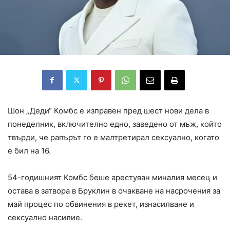
Шон „Деди“ Комбс е изправен пред шест нови дела в
понеделник, включително едно, заведено от мъж, който
твърди, че рапърът го е малтретирал сексуално, когато
е бил на 16.
54-годишният Комбс беше арестуван миналия месец и
остава в затвора в Бруклин в очакване на насрочения за
май процес по обвинения в рекет, изнасилване и
сексуално насилие.