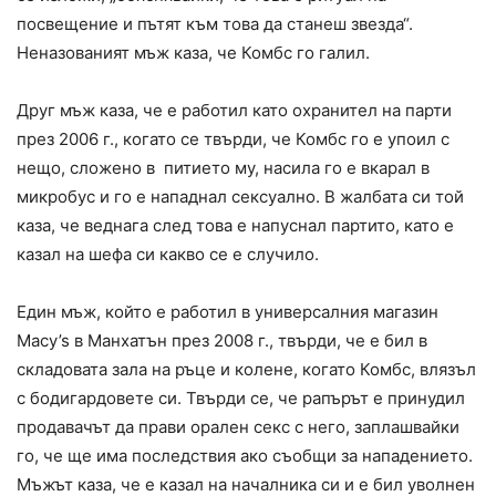
посвещение и пътят към това да станеш звезда“.
Неназованият мъж каза, че Комбс го галил.
Друг мъж каза, че е работил като охранител на парти
през 2006 г., когато се твърди, че Комбс го е упоил с
нещо, сложено в питието му, насила го е вкарал в
микробус и го е нападнал сексуално. В жалбата си той
каза, че веднага след това е напуснал партито, като е
казал на шефа си какво се е случило.
Един мъж, който е работил в универсалния магазин
Macy’s в Манхатън през 2008 г., твърди, че е бил в
складовата зала на ръце и колене, когато Комбс, влязъл
с бодигардовете си. Твърди се, че рапърът е принудил
продавачът да прави орален секс с него, заплашвайки
го, че ще има последствия ако съобщи за нападението.
Мъжът каза, че е казал на началника си и е бил уволнен