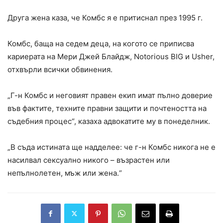
Друга жена каза, че Комбс я е притиснал през 1995 г.
Комбс, баща на седем деца, на когото се приписва
кариерата на Мери Джей Блайдж, Notorious BIG и Usher,
отхвърли всички обвинения.
„Г-н Комбс и неговият правен екип имат пълно доверие
във фактите, техните правни защити и почтеността на
съдебния процес“, казаха адвокатите му в понеделник.
„В съда истината ще надделее: че г-н Комбс никога не е
насилвал сексуално никого – възрастен или
непълнолетен, мъж или жена.“