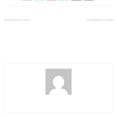
предишна статия
Следваща статия
Доц. Наталия Киселова:
Илков: Не е коректно да
Една справедлива,
се използва МВР
правова България е
предизборно в
възможна и с БСП ще
кампанията
работим за това
wowmedia