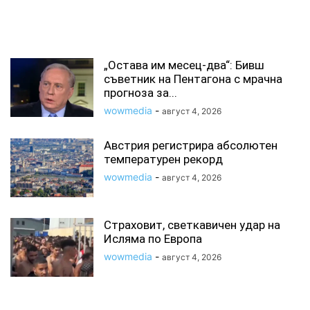
СВЪРЗАНИ СТАТИИ
„Остава им месец-два“: Бивш
съветник на Пентагона с мрачна
прогноза за...
wowmedia
-
август 4, 2026
Австрия регистрира абсолютен
температурен рекорд
wowmedia
-
август 4, 2026
Страховит, светкавичен удар на
Исляма по Европа
wowmedia
-
август 4, 2026