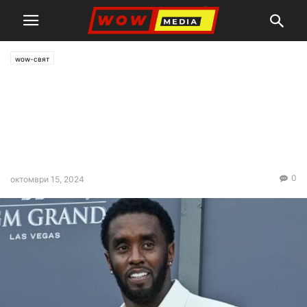
wow-свят
Нови обвинения срещу Пъф
Деди: Малтретирал
сексуално 16-годишно
момче
0
октомври 15, 2024