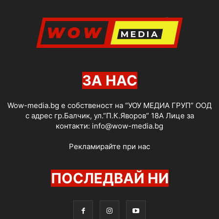
ЗА НАС
Wow-media.bg е собственост на “УОУ МЕДИА ГРУП” ООД
с адрес гр.Балчик, ул.”П.К.Яворов” 18А Лице за
контакти:
info@wow-media.bg
Рекламирайте при нас
ПОСЛЕДВАЙ НИ