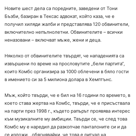
Новите шест дела са поредните, заведени от Тони
Бъзби, базиран в Тексас адвокат, който каза, че е
получил хиляди жалби и представлява 120 обвинители,
включително непълнолетни. Обвинителите – всички
неназовани – включват мъже, жени и деца.
Няколко от обвинителите твърдят, че нападенията са
извършени по време на прословутите „бели партита“,
които Комбс организира за 1000 облечени в бяло гости
в имението си за 5 милиона долара в Хемптънс.
Мъж, който твърди, че е бил на 16 години по времето, в
което става жертва на Комбс, твърди, че е присъствала
на парти през 1998 г., където рапърът проявява интерес
към музикалните му амбиции. Твърди се, че след това
Комбс му е наредил да разкопчае панталоните си и да
се изложи, „обяснявайки, че това е ритуал на