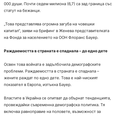
000 души. Почти седем милиона (6,7) са зад граница със
статут на бежанци.
„Това представлява огромна загуба на човешки
капитал“, заяви на брифинг в Женева представителката
на Фонда за населението на ООН Флоранс Бауер.
Раждаемостта в страната е спаднала – до едно дете
Освен това войната е задълбочила демографските
проблеми. Раждаемостта в страната е спаднала –
жените раждат по едно дете. Това е най-ниският
показател в Европа, изтъкна Бауер.
Властите в Украйна се опитват да обърнат тенденцията,
провеждайки съвременна демографска политика. Тя
включва равноправие на половете, възможност за