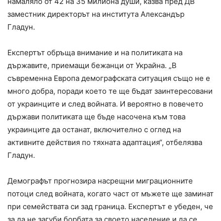
намаляло от 42 на 35 милиона души, казва пред ДВ
заместник директорът на института Александър
Гладун.
Експертът обръща внимание и на политиката на
държавите, приемащи бежанци от Украйна. „В
съвременна Европа демографската ситуация също не е
много добра, поради което те ще бъдат заинтересовани
от украинците и след войната. И вероятно в повечето
държави политиката ще бъде насочена към това
украинците да останат, включително с оглед на
активните действия по тяхната адаптация“, отбелязва
Гладун.
Демографът прогнозира насрещни миграционните
потоци след войната, когато част от мъжете ще заминат
при семействата си зад граница. Експертът е убеден, че
за да не загуби борбата за своето население и да се