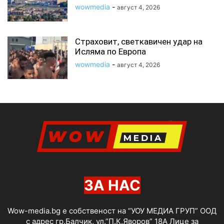
wowmedia
-
август 4, 2026
Страховит, светкавичен удар на
Исляма по Европа
wowmedia
-
август 4, 2026
ЗА НАС
Wow-media.bg е собственост на “УОУ МЕДИА ГРУП” ООД
с адрес гр.Балчик, ул.”П.К.Яворов” 18А Лице за