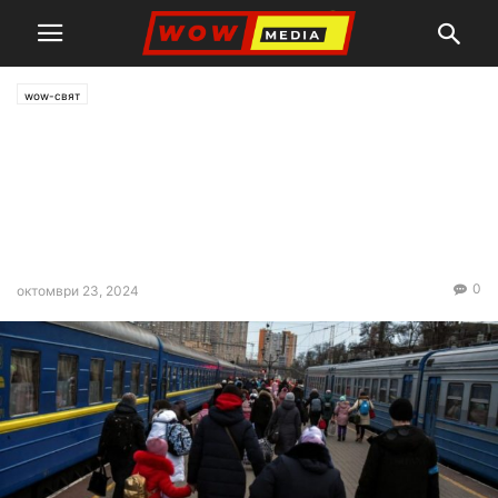
wow-свят
ООН: Населението на
Украйна е намаляло с 8
милиона души за две години
война
0
октомври 23, 2024