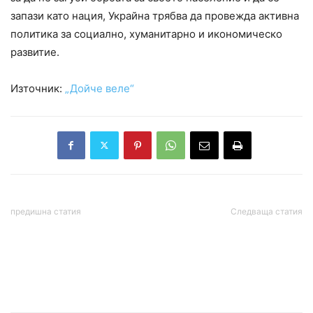
запази като нация, Украйна трябва да провежда активна
политика за социално, хуманитарно и икономическо
развитие.
Източник:
„Дойче веле“
предишна статия
Следваща статия
Путин: БРИКС вече има
Румен Радев обсъди
икономическо
сигурността на Европа и
преимущество пред Г-7
борбата с корупцията с
посланици у нас