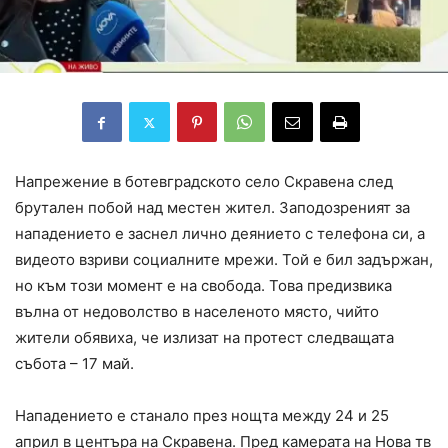
Напрежение в ботевградското село Скравена след
брутален побой над местен жител. Заподозреният за
нападението е заснел лично деянието с телефона си, а
видеото взриви социалните мрежи. Той е бил задържан,
но към този момент е на свобода. Това предизвика
вълна от недоволство в населеното място, чийто
жители обявиха, че излизат на протест следващата
събота – 17 май.
Нападението е станало през нощта между 24 и 25
април в центъра на Скравена. Пред камерата на Нова тв