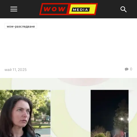
wow-разследване
Младеж нападна мъж в
центъра на Скравена, снима
с телефон
0
май 11, 2025