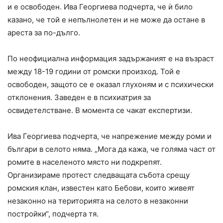
и е освободен. Ива Георгиева подчерта, че ѝ било
казано, че той е непълнолетен и не може да остане в
ареста за по-дълго.
По неофициална информация задържаният е на възраст
между 18-19 години от ромски произход. Той е
освободен, защото се е оказал глухоням и с психически
отклонения. Заведен е в психиатрия за
освидетелстване. В момента се чакат експертизи.
Ива Георгиева подчерта, че напрежение между роми и
българи в селото няма. „Мога да кажа, че голяма част от
ромите в населеното място ни подкрепят.
Организираме протест следващата събота срещу
ромския клан, известен като Бебови, които живеят
незаконно на територията на селото в незаконни
постройки“, подчерта тя.