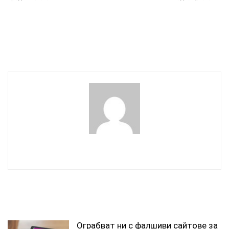
Депутат от Радата:
Зеленски отговори на
Зеленски капитулира в
Путин с ултиматум:
красива опаковка
Преговаряме след
прекратяване на огъня
wowmedia
СВЪРЗАНИ СТАТИИ
Ограбват ни с фалшиви сайтове за