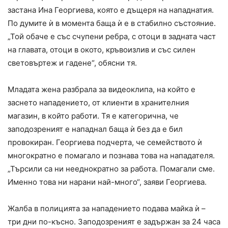
застана Ина Георгиева, която е дъщеря на нападнатия.
По думите ѝ в момента баща ѝ е в стабилно състояние.
„Той обаче е със счупени ребра, с отоци в задната част
на главата, отоци в окото, кръвоизлив и със силен
световъртеж и гадене“, обясни тя.
Младата жена разбрала за видеоклипа, на който е
заснето нападението, от клиенти в хранителния
магазин, в който работи. Тя е категорична, че
заподозреният е нападнал баща ѝ без да е бил
провокиран. Георгиева подчерта, че семейството ѝ
многократно е помагало и познава това на нападателя.
„Търсили са ни нееднократно за работа. Помагали сме.
Именно това ни нарани най-много“, заяви Георгиева.
Жалба в полицията за нападението подава майка ѝ –
три дни по-късно. Заподозреният е задържан за 24 часа