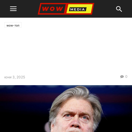
wow-топ
Стив Банън: Киев се опита
да въвлече САЩ в
конфликта с ударите
дълбоко в Русия
0
юни 3, 2025