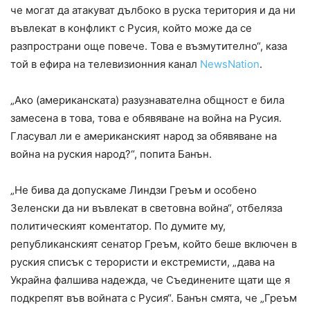
че могат да атакуват дълбоко в руска територия и да ни
въвлекат в конфликт с Русия, който може да се
разпространи още повече. Това е възмутително“, каза
той в ефира на телевизионния канал
NewsNation
.
„Ако (американската) разузнавателна общност е била
замесена в това, това е обявяване на война на Русия.
Гласувал ли е американският народ за обявяване на
война на руския народ?“, попита Банън.
„Не бива да допускаме Линдзи Греъм и особено
Зеленски да ни въвлекат в световна война“, отбеляза
политическият коментатор. По думите му,
републиканският сенатор Греъм, който беше включен в
руския списък с терористи и екстремисти, „дава на
Украйна фалшива надежда, че Съединените щати ще я
подкрепят във войната с Русия“. Банън смята, че „Греъм