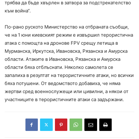
трябва да бъде хвърлен в затвора за подстрекателство
към война“.
По-рано руското Министерство на отбраната съобщи,
че на 1 юни киевският режим е извършил терористична
атака с помощта на дронове FPV срещу летища в
Мурманска, Иркутска, Ивановска, Рязанска и Амурска
области. Атаките в Ивановска, Рязанска и Амурска
области бяха отблъснати. Няколко самолета се
запалиха в резултат на терористичните атаки, но всички
бяха потушени. От ведомството добавиха, че няма
жертви сред военнослужещи или цивилни, а някои от
участниците в терористичните атаки са задържани.