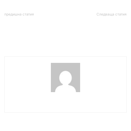
предишна статия
Следваща статия
Румънският президент:
Плугчиева: Влизаме в
Справедлив мир е
най-неподходящия
възможен само чрез
момент в еврозоната
демонстрация на сила
wowmedia
СВЪРЗАНИ СТАТИИ