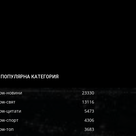
ПОПУЛЯРНА КАТЕГОРИЯ
ow-новини
23330
ow-свят
13116
ow-цитати
5473
ow-спорт
4306
ow-топ
3683