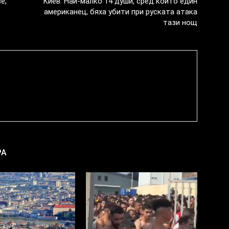
е,
Киев: Най-малко 14 души, сред които един
американец, бяха убити при руската атака
тази нощ
РА