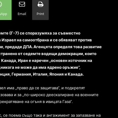
sApp
Email
Print
емте (Г-7) се споразумяха за съвместно
а Израел на самоотбрана и се обявяват против
е, предаде ДПА. Агенцята определя това развитие
остранено от седемте водещи демокрации, които
 Канада, Иран е наречен „основен източник на
 „никога не може да има ядрено оръжие“,
ция, Германия, Италия, Япония и Канада.
аел има „право да се защитава“, и подкрепят
изовава и за „по-широко деескалиране на военните
екратяване на огъня в ивицата Газа“.
, се поема също така и ангажимент за запазване на