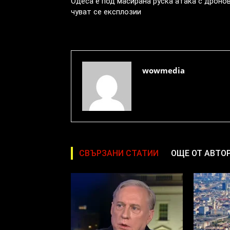
Одеса е под масирана руска атака с дронов
чуват се експлозии
wowmedia
СВЪРЗАНИ СТАТИИ
ОЩЕ ОТ АВТО