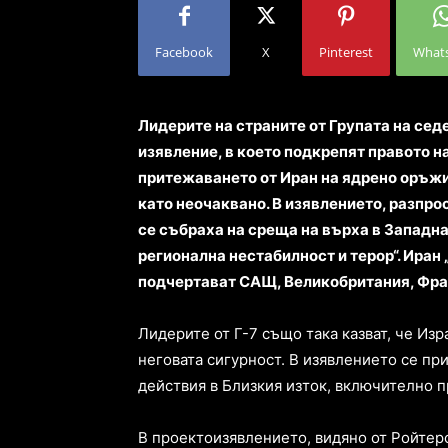
Facebook
X
Pinterest
What
Лидерите на страните от Групата на сед
изявление, в което подкрепят правото н
притежаването от Иран на ядрено оръжи
като неочаквано. В изявлението, разпр
се събраха на среща на върха в Западна
регионална нестабилност и терор“. Иран
подчертават САЩ, Великобритания, Фран
Лидерите от Г-7 също така казват, че Изр
неговата сигурност. В изявлението се пр
действия в Близкия изток, включително пр
В проектоизявлението, видяно от Ройтерс