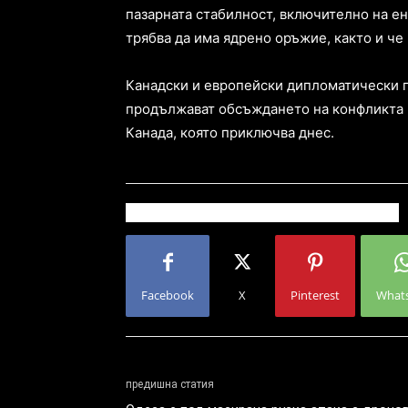
пазарната стабилност, включително на ене
трябва да има ядрено оръжие, както и че
Канадски и европейски дипломатически п
продължават обсъждането на конфликта в 
Канада, която приключва днес.
Facebook
X
Pinterest
What
предишна статия