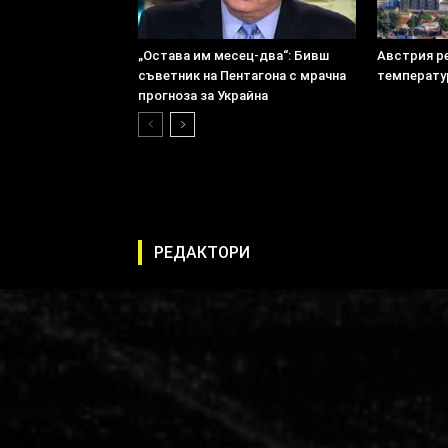
„Остава им месец-два“: Бивш
Австрия р
съветник на Пентагона с мрачна
температу
прогноза за Украйна
РЕДАКТОРИ