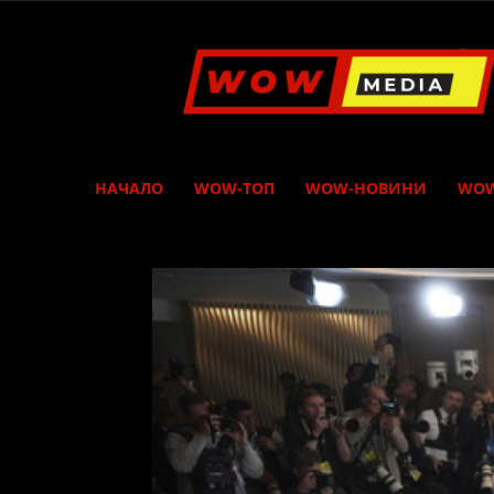
WOW
Media
НАЧАЛО
WOW-ТОП
WOW-НОВИНИ
WOW