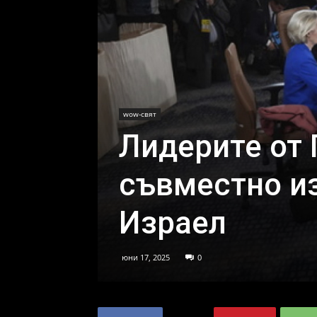
wow-свят
Лидерите от 
съвместно из
Израел
юни 17, 2025
0