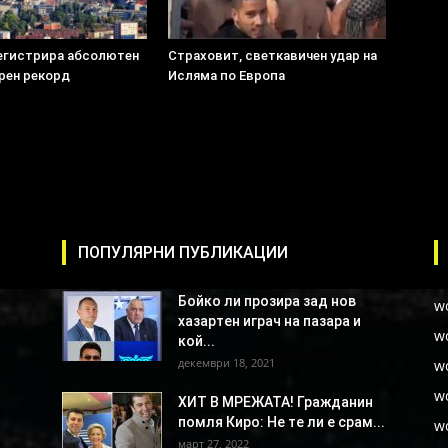
егистрира абсолютен
Страховит, светкавичен удар на
рен рекорд
Исляма по Европа
ПОПУЛЯРНИ ПУБЛИКАЦИИ
Бойко ли прозира зад нов
w
хазартен играч на пазара и
w
кой...
декември 18, 2021
w
w
ХИТ В МРЕЖАТА! Гражданин
помля Киро: Не те ли е срам...
w
март 27, 2022