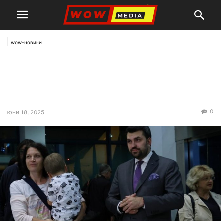
wow-новини
Георг Георгиев: Евакуирахме
група от 148 души, 89 от
които българи
0
юни 18, 2025