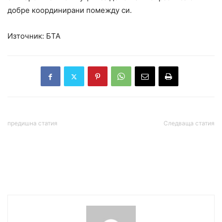
добре координирани помежду си.
Източник: БТА
предишна статия
Следваща статия
Конфискуват имоти,
€250 милиона зад
купени от бандити
екшъна с боса на
„Виваком” и Нова
телевизия