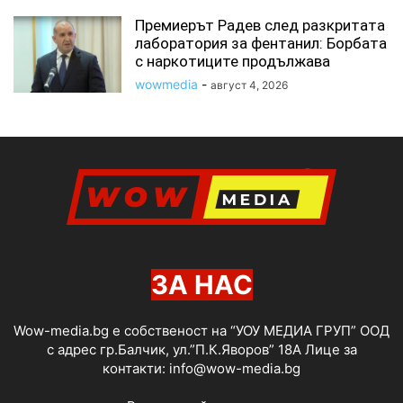
Премиерът Радев след разкритата
лаборатория за фентанил: Борбата
с наркотиците продължава
wowmedia
-
август 4, 2026
ЗА НАС
Wow-media.bg е собственост на “УОУ МЕДИА ГРУП” ООД
с адрес гр.Балчик, ул.”П.К.Яворов” 18А Лице за
контакти:
info@wow-media.bg