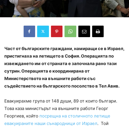
Част от българските граждани, намиращи се в Израел,
пристигнаха на летището в София. Операцията по
извеждането им от страната е започнала рано тази
сутрин. Операцията е координирана от
Министерството на външните работи със
съдействието на българското посолство в Тел Авив.
Евакуирахме група от 148 души, 89 от които българи.
Това каза министърът на външните работи Георг
Георгиев, който
посрещна на столичното летище
евакуираните наши сънародници от Израел
. Той