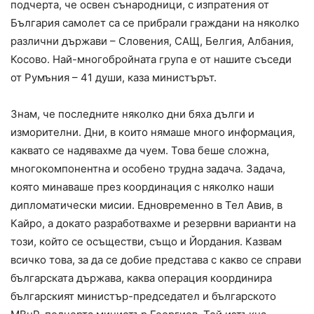
подчерта, че освен сънародници, с изпратения от
България самолет са се прибрали граждани на няколко
различни държави – Словения, САЩ, Белгия, Албания,
Косово. Най-многобройната група е от нашите съседи
от Румъния – 41 души, каза министърът.
Знам, че последните няколко дни бяха дълги и
изморителни. Дни, в които нямаше много информация,
каквато се надявахме да чуем. Това беше сложна,
многокомпонентна и особено трудна задача. Задача,
която минаваше през координация с няколко наши
дипломатически мисии. Едновременно в Тел Авив, в
Кайро, а докато разработвахме и резервни варианти на
този, който се осъществи, също и Йордания. Казвам
всичко това, за да се добие представа с какво се справи
българската държава, каква операция координира
българският министър-председател и българското