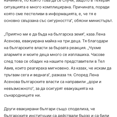
начините, по които това да се случи, защото в Техеран
ситуацията е много комплицирана. Причината, поради
която сме пестеливи в информацията, е, че тя е
основно свързана със сигурността“, обясни министърът.
„Приятно ми е да бъда на българска земя“, каза Лена
Асенова, евакуирана майка на три деца. Тя благодари
на българските власти за бързата реакция. „Чухме
алармите и моите деца много се изплашиха. Часове
след това се обадих на нашите представители в Тел
Авив, които реагираха мигновено. Аз казах, че искам да
тръгвам сега и веднага“, разказа тя. Според Лена
Асенова българските власти са направили „дори и
невъзможното“, за да осигурят евакуацията на
сънародниците ни.
Други евакуирани българи също споделиха, че
българските институции са действали бързо и са били