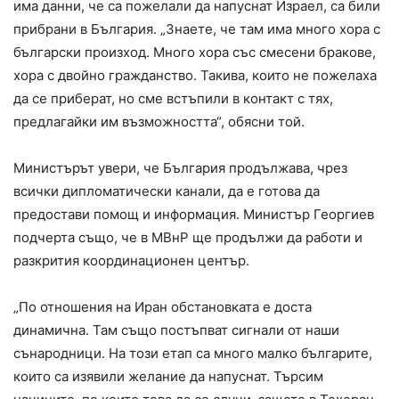
има данни, че са пожелали да напуснат Израел, са били
прибрани в България. „Знаете, че там има много хора с
български произход. Много хора със смесени бракове,
хора с двойно гражданство. Такива, които не пожелаха
да се приберат, но сме встъпили в контакт с тях,
предлагайки им възможността“, обясни той.
Министърът увери, че България продължава, чрез
всички дипломатически канали, да е готова да
предостави помощ и информация. Министър Георгиев
подчерта също, че в МВнР ще продължи да работи и
разкрития координационен център.
„По отношения на Иран обстановката е доста
динамична. Там също постъпват сигнали от наши
сънародници. На този етап са много малко българите,
които са изявили желание да напуснат. Търсим