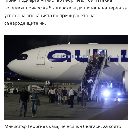
МВнР, подчерта министър Георгиев. Той изтъкна
големият принос на българските дипломати на терен за
успеха на операцията по прибирането на
сънародниците ни.
Министър Георгиев каза, че всички българи, за които