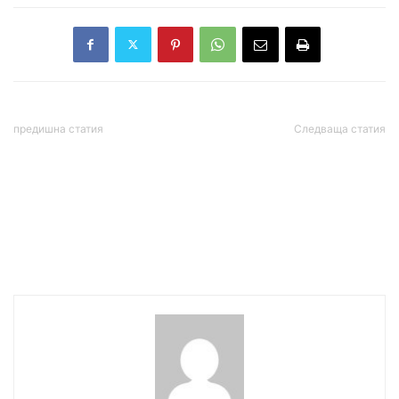
предишна статия
Следваща статия
Гроси: МААЕ не разполага
Тъкър Карлсън към Тед
с доказателства, че Иран
Круз: Бомбардирате
разработва ядрено
Иран, а дори не знаете
оръжие
колко хора живеят там!
Ще отговаряте за тази
война! (видео)