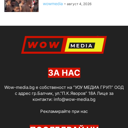
wowmedia
-
август 4, 2026
ЗА НАС
Wow-media.bg е собственост на “УОУ МЕДИА ГРУП” ООД
с адрес гр.Балчик, ул.”П.К.Яворов” 18А Лице за
контакти:
info@wow-media.bg
Рекламирайте при нас