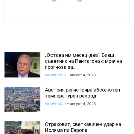
wowmedia
СВЪРЗАНИ СТАТИИ
„Остава им месец-два“: Бивш
съветник на Пентагона с мрачна
прогноза за...
wowmedia
-
август 4, 2026
Австрия регистрира абсолютен
температурен рекорд
wowmedia
-
август 4, 2026
Страховит, светкавичен удар на
Исляма по Европа