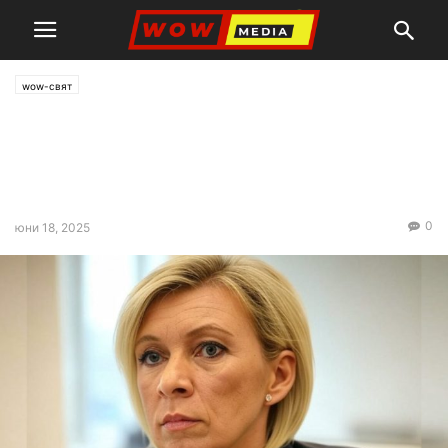
wow-свят
Захарова: Светът е на
милиметри от ядрена
катастрофа
0
юни 18, 2025