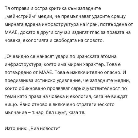
Тя отправи и остра критика към западните
„мейнстрийм“ медии, че премълчават ударите срещу
мирната ядрена инфраструктура на Иран, потвърдена от
МААЕ, докато в други случаи издигат глас за правата на
човека, екологията и свободата на словото.
„Очевидно се нанасят удари по иранската атомна
инфраструктура, която има мирен характер. Това е
потвърдено от МААЕ. Това е изключително опасно. И
предизвиква истинско удивление, че западните медии,
които обикновено проявяват свръхчувствителност по
теми като права на човека и екология, сега не виждат
нищо. Явно отново е включено стратегическото
мълчание – т.нар. бял шум“, каза тя.
Източник: „Риа новости“