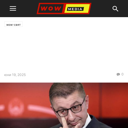
wow-свят
Мицкоски: България оказва
жесток политически натиск
срещу приемането на
доклада за РСМ
0
юни 19, 2025