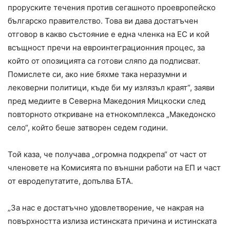
проруските течения против сегашното проевропейско
българско правителство. Това ви дава достатъчен
отговор в какво състояние е една членка на ЕС и кой
всъщност пречи на евроинтеграционния процес, за
който от опозицията са готови сляпо да подписват.
Помислете си, ако ние бяхме така неразумни и
лековерни политици, къде би му излязъл краят“, заяви
пред медиите в Северна Македония Мицкоски след
повторното откриване на етнокомплекса „Македонско
село“, който беше затворен седем години.
Той каза, че получава „огромна подкрепа“ от част от
членовете на Комисията по външни работи на ЕП и част
от евродепутатите, допълва БТА.
„За нас е достатъчно удовлетворение, че накрая на
повърхността излиза истинската причина и истинската