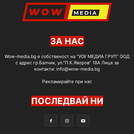
ЗА НАС
Wow-media.bg е собственост на “УОУ МЕДИА ГРУП” ООД
с адрес гр.Балчик, ул.”П.К.Яворов” 18А Лице за
контакти:
info@wow-media.bg
Рекламирайте при нас
ПОСЛЕДВАЙ НИ