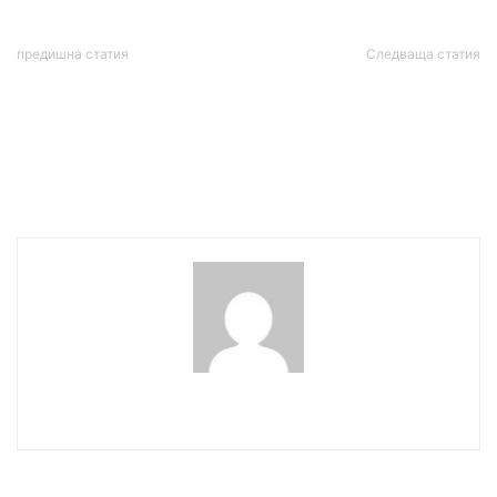
предишна статия
Следваща статия
Путин и Си осъдиха
Украинци отвлякоха 17-
действията на Израел:
годишен сънародник за
Нарушава Устава на ООН,
откуп в София
да прекрати незабавно
огъня
wowmedia