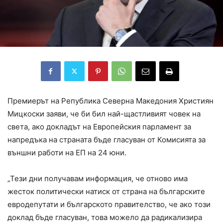
Премиерът на Република Северна Македония Християн
Мицкоски заяви, че би бил най-щастливият човек на
света, ако докладът на Европейския парламент за
напредъка на страната бъде гласуван от Комисията за
външни работи на ЕП на 24 юни.
„Тези дни получавам информация, че отново има
жесток политически натиск от страна на българските
евродепутати и българското правителство, че ако този
доклад бъде гласуван, това можело да радикализира