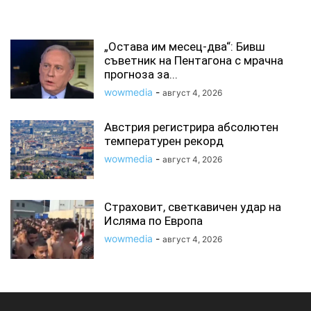
СВЪРЗАНИ СТАТИИ
„Остава им месец-два“: Бивш
съветник на Пентагона с мрачна
прогноза за...
wowmedia
-
август 4, 2026
Австрия регистрира абсолютен
температурен рекорд
wowmedia
-
август 4, 2026
Страховит, светкавичен удар на
Исляма по Европа
wowmedia
-
август 4, 2026