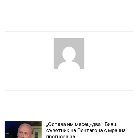
Шева
финансите от ЕС
подкрепиха влизането на
България в еврозоната
wowmedia
СВЪРЗАНИ СТАТИИ
„Остава им месец-два“: Бивш
съветник на Пентагона с мрачна
прогноза за...