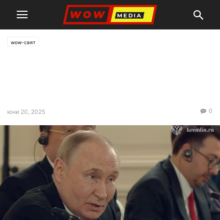
wow-свят
Путин: Украинците не могат
да управляват сами ракети
„Таурус“
0
юни 20, 2025