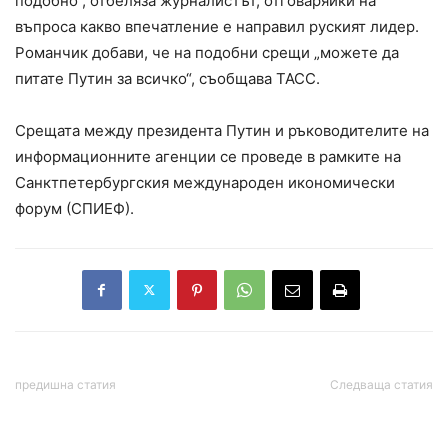
подобно“, отбеляза журналистът, отговаряйки на
въпроса какво впечатление е направил руският лидер.
Романчик добави, че на подобни срещи „можете да
питате Путин за всичко“, съобщава ТАСС.
Срещата между президента Путин и ръководителите на
информационните агенции се проведе в рамките на
Санктпетербургския международен икономически
форум (СПИЕФ).
предишна статия
Следваща статия
Иран съобщи, че е ударил
Министрите на
офиса на Microsoft в Беер
икономиката и на