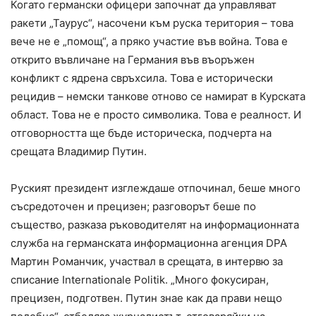
Когато германски офицери започнат да управляват
ракети „Таурус“, насочени към руска територия – това
вече не е „помощ“, а пряко участие във война. Това е
открито въвличане на Германия във въоръжен
конфликт с ядрена свръхсила. Това е исторически
рецидив – немски танкове отново се намират в Курската
област. Това не е просто символика. Това е реалност. И
отговорността ще бъде историческа, подчерта на
срещата Владимир Путин.
Руският президент изглеждаше отпочинал, беше много
съсредоточен и прецизен; разговорът беше по
същество, разказа ръководителят на информационната
служба на германската информационна агенция DPA
Мартин Романчик, участвал в срещата, в интервю за
списание Internationale Politik. „Много фокусиран,
прецизен, подготвен. Путин знае как да прави нещо