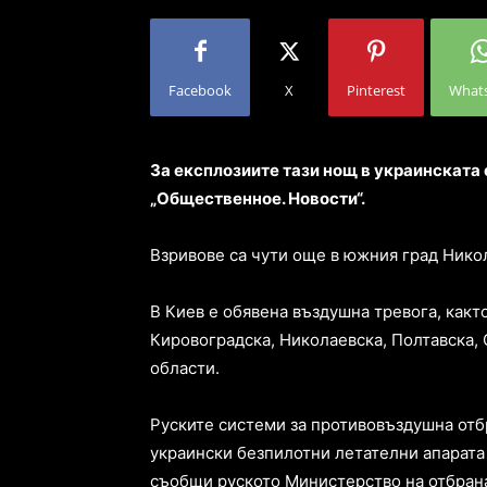
Facebook
X
Pinterest
What
За експлозиите тази нощ в украинската
„Общественное. Новости“.
Взривове са чути още в южния град Нико
В Киев е обявена въздушна тревога, какт
Кировоградска, Николаевска, Полтавска, 
области.
Руските системи за противовъздушна от
украински безпилотни летателни апарата
съобщи руското Министерство на отбрана