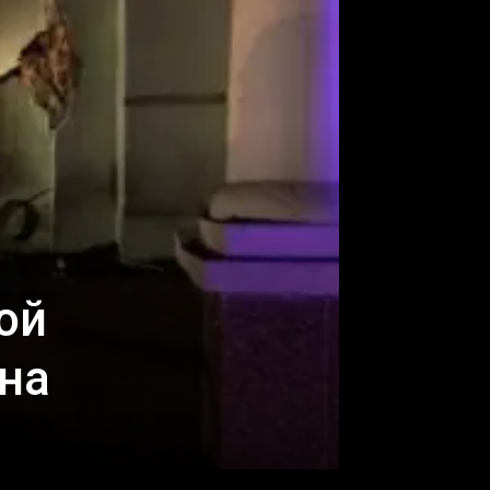
ой
она