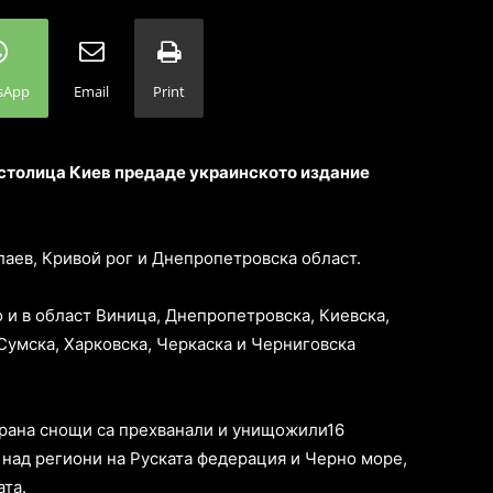
sApp
Email
Print
 столица Киев предаде украинското издание
лаев, Кривой рог и Днепропетровска област.
о и в област Виница, Днепропетровска, Киевска,
Сумска, Харковска, Черкаска и Черниговска
брана снощи са прехванали и унищожили16
 над региони на Руската федерация и Черно море,
та.