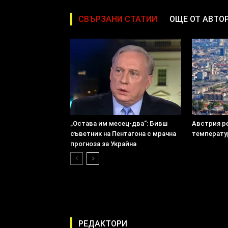
СВЪРЗАНИ СТАТИИ
ОЩЕ ОТ АВТО
„Остава им месец-два“: Бивш
Австрия р
съветник на Пентагона с мрачна
температу
прогноза за Украйна
РЕДАКТОРИ