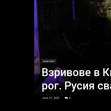
wow-свят
Взривове в К
рог. Русия с
юни 27, 2025
0