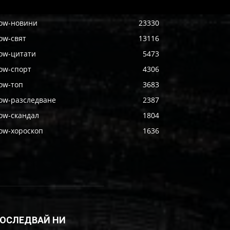
ow-новини
23330
ow-свят
13116
ow-цитати
5473
ow-спорт
4306
ow-топ
3683
ow-разследване
2387
ow-скандал
1804
ow-хороскоп
1636
ОСЛЕДВАЙ НИ