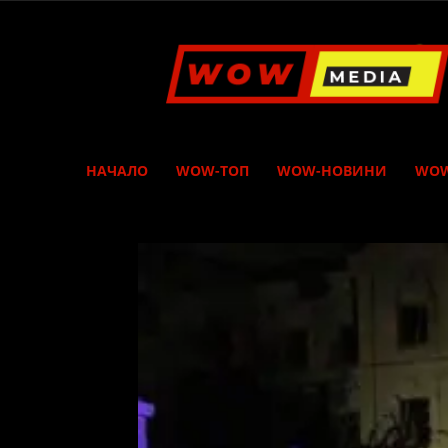
WOW
Media
НАЧАЛО
WOW-ТОП
WOW-НОВИНИ
WOW