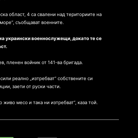
рска област, 4 са свалени над териториите на
 море“, съобщават военните.
ама украински военнослужещи, докато те се
ст.
, пленен войник от 141-ва бригада.
сили реално „изтребват“ собствените си
ции, заети от руски части.
о живо месо и така ни изтребват“, каза той.