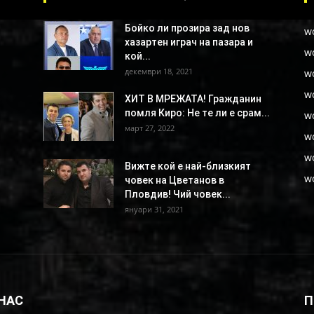
Бойко ли прозира зад нов
w
хазартен играч на пазара и
w
кой...
декември 18, 2021
w
w
ХИТ В МРЕЖАТА! Гражданин
помля Киро: Не те ли е срам...
w
март 27, 2022
w
w
Вижте кой е най-близкият
w
човек на Цветанов в
Пловдив! Чий човек...
януари 31, 2021
 НАС
П