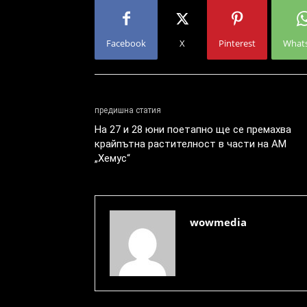
Facebook
X
Pinterest
What
предишна статия
На 27 и 28 юни поетапно ще се премахва
крайпътна растителност в части на АМ
„Хемус“
wowmedia