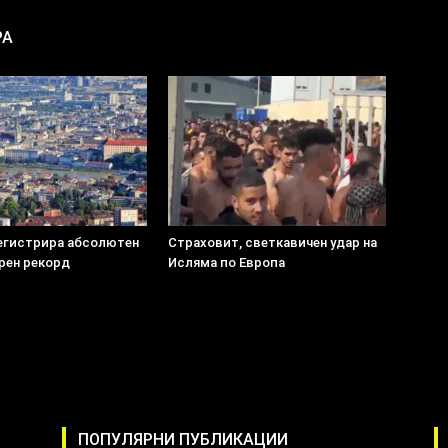
РА
егистрира абсолютен
Страховит, светкавичен удар на
рен рекорд
Исляма по Европа
ПОПУЛЯРНИ ПУБЛИКАЦИИ