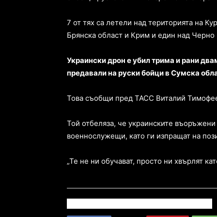
7 от тях са летели над територията на Ку
Брянска област и Крим и един над Черно
Украински дрон е убил трима и рани дв
предавали на руски бойци в Сумска обла
Това съобщи пред ТАСС Виталий Тимофеев
Той отбеляза, че украинските въоръжени 
военнослужещи, като ги изпращат на пози
„Те не ни обучават, просто ни хвърлят кат