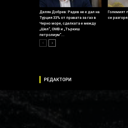
Делян Добрев: Радев не е дал на
Големият 
Турция 33% от правата за газ в
се разгоря
Черно море, сделката е между
„Шел“, ОМВ и „Търкиш
петролиум“...
РЕДАКТОРИ