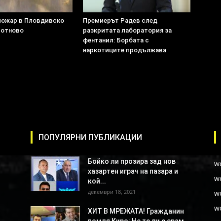
пожар в Пловдивско
Премиерът Радев след
 отново
разкритата лаборатория за
фентанил: Борбата с
наркотиците продължава
ПОПУЛЯРНИ ПУБЛИКАЦИИ
Бойко ли прозира зад нов
w
хазартен играч на пазара и
w
кой...
декември 18, 2021
w
w
ХИТ В МРЕЖАТА! Гражданин
помля Киро: Не те ли е срам...