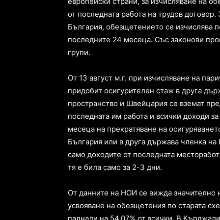
европейски страни, за изчисляване на о
от последната работа на трудов договор. 
България, обезщетението се изчислява п
последните 24 месеца. Със законови про
групи.
От 13 август м.г. при изчисляване на па
придобит осигурителен стаж в друга дър
пространство и Швейцария се вземат пре
последната им работа и всички доходи з
месеца на прекратяване на осигуряванет
България или в друга държава членка на
само доходите от последната месторабота
тя е била само за 2-3 дни.
От данните на НОИ се вижда значително 
усвояване на обезщетения по старата схе
паднали на 54,07% от всички. В Кърджали