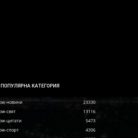
ПОПУЛЯРНА КАТЕГОРИЯ
ow-новини
23330
ow-свят
13116
ow-цитати
5473
ow-спорт
4306