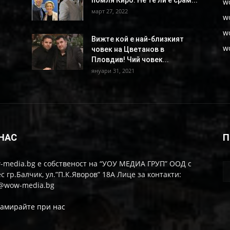
w
март 27, 2022
w
w
Вижте кой е най-близкият
w
човек на Цветанов в
Пловдив! Чий човек...
януари 31, 2021
 НАС
П
-media.bg е собственост на “УОУ МЕДИА ГРУП” ООД с
с гр.Балчик, ул.”П.К.Яворов” 18А Лице за контакти:
o@wow-media.bg
ламирайте при нас