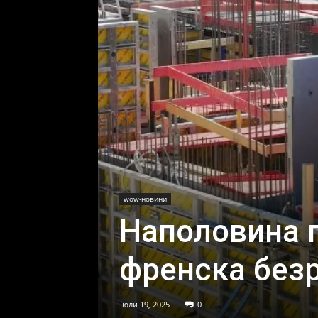
wow-новини
Наполовина 
френска без
юли 19, 2025
0