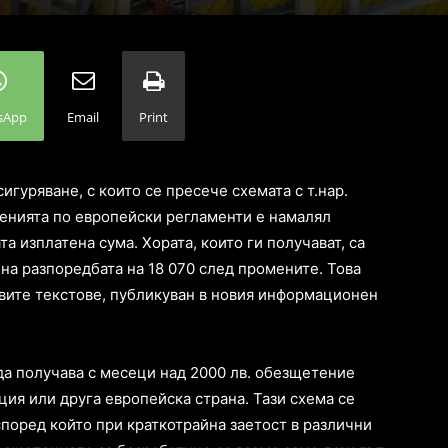
sApp
Email
Print
гуряване, с които се пресече схемата с т.нар.
тенията по европейски регламенти е намалял
та изплатена сума. Хората, които ги получават, са
 на разпоредбата на 18 070 след промените. Това
овите текстове, публикуван в новия информационен
а получава с месеци над 2000 лв. обезщетение
ия или друга европейска страна. Тази схема се
поред който при краткотрайна заетост в различни