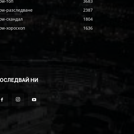
ow-топ
3683
ow-разследване
2387
ow-скандал
1804
ow-хороскоп
1636
ОСЛЕДВАЙ НИ