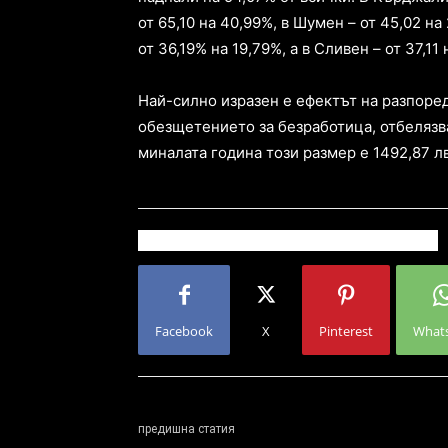
от 65,10 на 40,99%, в Шумен – от 45,02 на 
от 36,19% на 19,79%, а в Сливен – от 37,11 
Най-силно изразен е ефектът на разпоре
обезщетението за безработица, отбелязв
миналата година този размер е 1492,87 лв.
Facebook
X
Pinterest
What
предишна статия