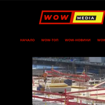
WOW
Media
НАЧАЛО
WOW-ТОП
WOW-НОВИНИ
WOW