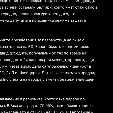
безщетението за безработица се взема само доходът
За всички останали българи, които имат стаж само в
о среднодневния осигурителен доход за
мени депутатите приравниха режима за двете
ричните обезщетения за безработица на лица с
жава членка на ЕС, Европейското икономическо
двид доходите, получавани от тях по време на
а последните 24 календарни месеца, предхождащи
о им, независимо дали са упражнявали дейност в
 ЕС, ЕИП и Швейцария. Дотогава се вземаха предвид
 (по силата на еврорегламент), без значение дали
намаление в регионите, които бяха лидери по
ма. В Благоевград от 79,95%, тези обезщетения са
 намалението е от 62,13 на 51,35%. В Търговище –