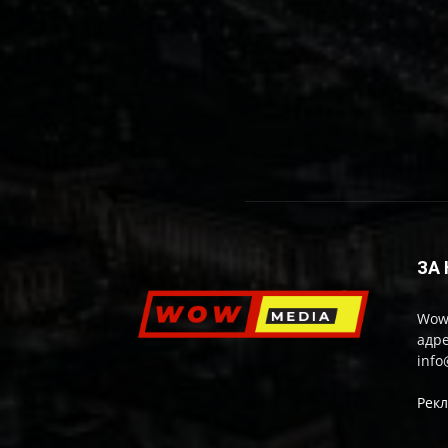
ЗА
Wow
адре
inf
Рек