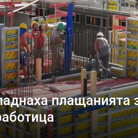
паднаха плащанията 
работица