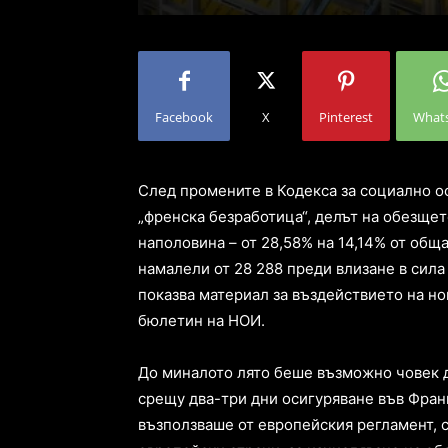
Facebook
X
Pinterest
What
След промените в Кодекса за социално оси
„френска безработица“, делът на обезще
наполовина – от 28,58% на 14,14% от обща
намалели от 28 288 преди влизане в сила
показва материал за въздействието на н
бюлетин на НОИ.
До миналото лято беше възможно човек д
срещу два-три дни осигуряване във Франц
възползваше от европейския регламент, с