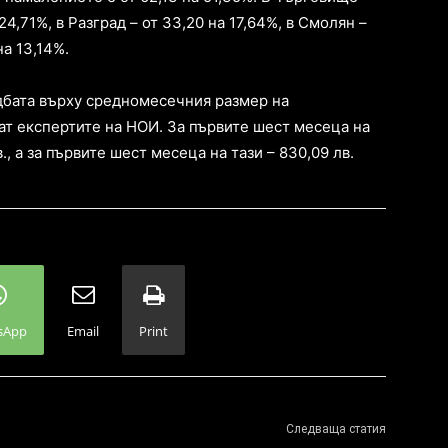
24,71%, в Разград – от 33,20 на 17,64%, в Смолян –
на 13,14%.
дбата върху средномесечния размер на
ат експертите на НОИ. За първите шест месеца на
, а за първите шест месеца на тази – 830,09 лв.
sApp
Email
Print
Следваща статия