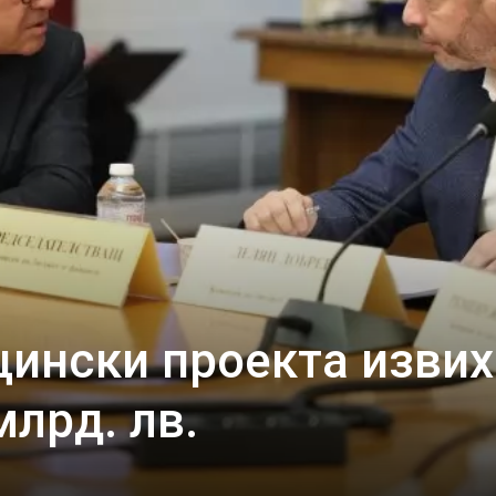
щински проекта извих
млрд. лв.