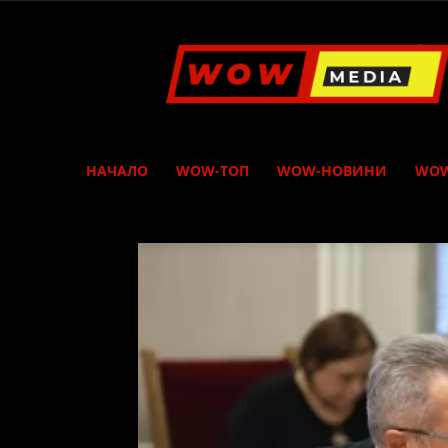
WOW
Media
НАЧАЛО
WOW-ТОП
WOW-НОВИНИ
WOW