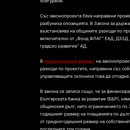
осигурени.
Със законопроекта бяха направени пром
разбуниха опозицията. В Закона за държ
възстановява на общините разходи по про
включително от „Фонд ФЛАГ“ ЕАД, ДЗЗД „
градско развитие“ АД.
В
първоначалния вариант
на законопроек
разходи по проектите, направени със соб
управляващите склониха това да отпадне
В закона се записа също, че за финансира
Българската банка за развитие (ББР), ням
общинския дълг, нито ограничението по 
годишният размер на плащанията по дълг
от средногодишния размер на собственит
последните три години.