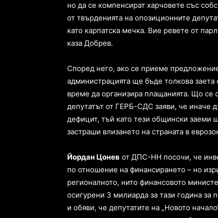
но да се компенсират харчовете със собс
от твърденията на опозиционните депутат
като карпатска мечка. Вие ревете от парл
каза Добрев.
Според него, ако се приеме предложение
администрацията ще бъде толкова заета с
време да организира плащанията. Що се о
депутатът от ГЕРБ-СДС заяви, че иначе 
дефицит, тъй като тези общински заеми щ
застраши влизането на страната в еврозо
Йордан Цонев
от ДПС-НН посочи, че инв
по отношение на финансирането – но изри
регионалното, нито финансовото министе
осигурени 3 милиарда за тази година за 
и обяви, че депутатите на „Новото начал