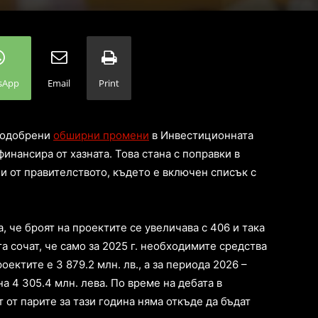
sApp
Email
Print
 одобрени
обширни промени
в Инвестиционната
инансира от хазната. Това стана с поправки в
 от правителството, където е включен списък с
, че броят на проектите се увеличава с 406 и така
а сочат, че само за 2025 г. необходимите средства
ктите е 3 879.2 млн. лв., а за периода 2026 –
на 4 305.4 млн. лева. По време на дебата в
т от парите за тази година няма откъде да бъдат