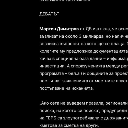
ДЕБАТЪТ
Мартин Димитров
от ДБ изтъкна, че осн
възлизат на около 3 милиарда, но налични
възниква въпросът на кого ще се плаща. 
колегите му предложиха документацията 
качва в специална база данни – информа
инвестиции. А споразуменията между ре
програмата – бел.а.) и общините за проек
постъпват заявленията от местните власт
постъпване на исканията.
„Ако сега не въведем правила, регионал
поиска, на когото си поиска“, предупред
на ГЕРБ са злоупотребявали с държавнит
кметове за сметка на други.