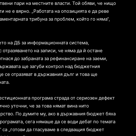
твени пари на местните власти. Той обяви, че нищо
и не е вярно. „Работата на опозицията е да реве
аментарната трибуна за проблем, който го няма“,
то на ДБ за информационната система,
 отразяването на записи, че няма да й остане
тнася до забраната за рефинансиране на заеми,
държавата ще загуби контрол над бюджетния
е се отразяват в държавния дълг и това ще
ната.
естиционната програма страда от сериозен дефект
чно уточни, че за това нямат вина нито
рство. По думите му, ако в държавния бюджет бяха
програмата, сега нямаше да се води дебат по темата
о“ са „готови да гласуваме в следващия бюджет