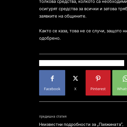
толкова средства, колкото са необходими
осигурят средства за всички и затова тря
заявките на общините.
Както се каза, това не се случи, защото
одобрено.
Facebook
X
Pinterest
What
предишна статия
Неизвестни подробности за „Паяжината“,