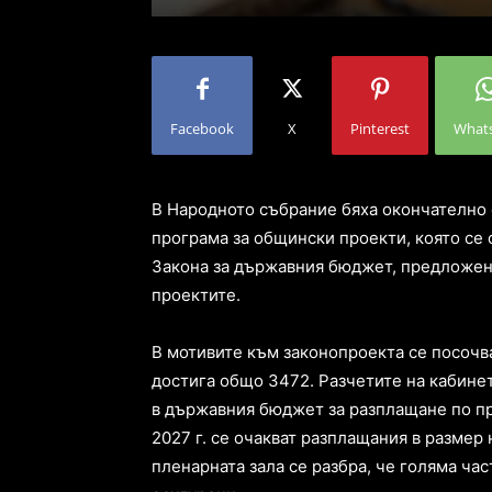
Facebook
X
Pinterest
What
В Народното събрание бяха окончателно
програма за общински проекти, която се ф
Закона за държавния бюджет, предложени
проектите.
В мотивите към законопроекта се посочва
достига общо 3472. Разчетите на кабинет
в държавния бюджет за разплащане по прое
2027 г. се очакват разплащания в размер 
пленарната зала се разбра, че голяма час