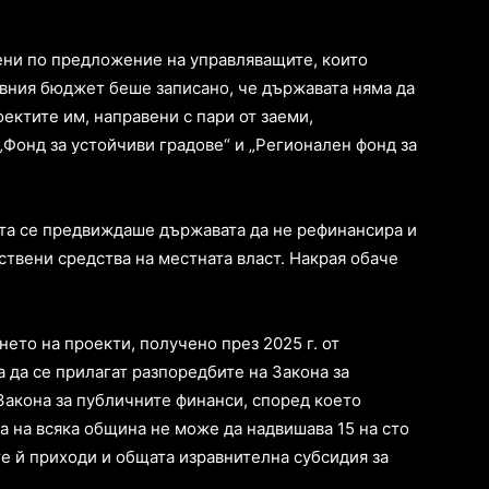
ени по предложение на управляващите, които
авния бюджет беше записано, че държавата няма да
ектите им, направени с пари от заеми,
Фонд за устойчиви градове“ и „Регионален фонд за
та се предвиждаше държавата да не рефинансира и
ствени средства на местната власт. Накрая обаче
.
нето на проекти, получено през 2025 г. от
а да се прилагат разпоредбите на Закона за
Закона за публичните финанси, според което
а на всяка община не може да надвишава 15 на сто
е й приходи и общата изравнителна субсидия за