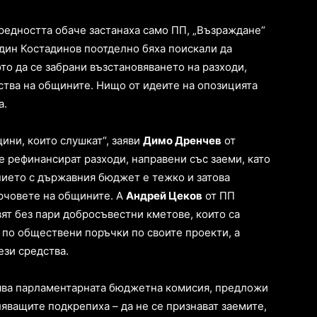
оредността обаче застанаха само ПП, „Възраждане“
адин Костадинов поотделно бяха поискали да
о да се забрани възстановяването на разходи,
ства на общините. Нищо от идеите на опозицията
а.
ини, които слушкат“, заяви
Димо Дренчев
от
се рефинансират разходи, направени със заеми, като
ието с държавния бюджет е тежко и затова
арчовете на общините. А
Андрей Цеков
от ПП
ят без пари добросъвестни кметове, които са
е по обществени поръчки по своите проекти, а
ези средства.
ява парламентарната бюджетна комисия, предложи
ляващите подкрепиха – да не се признават заемите,