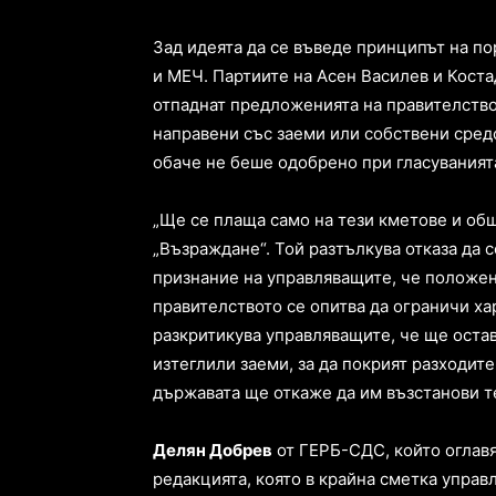
Зад идеята да се въведе принципът на п
и МЕЧ. Партиите на Асен Василев и Кост
отпаднат предложенията на правителствот
направени със заеми или собствени сред
обаче не беше одобрено при гласуваният
„Ще се плаща само на тези кметове и общ
„Възраждане“. Той разтълкува отказа да 
признание на управляващите, че положен
правителството се опитва да ограничи х
разкритикува управляващите, че ще остав
изтеглили заеми, за да покрият разходит
държавата ще откаже да им възстанови т
Делян Добрев
от ГЕРБ-СДС, който оглав
редакцията, която в крайна сметка управ