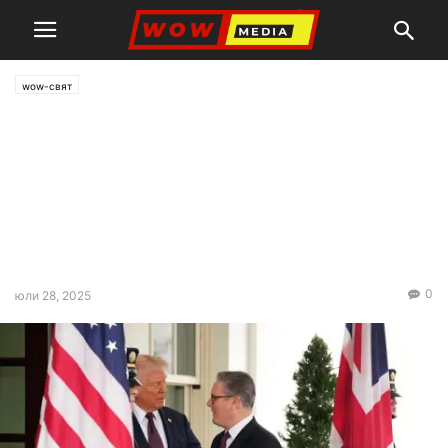
wow-свят
Доналд Тръмп: Няма да
чакам Путин 50 дни! Ще
съкратя срока на Русия за
прекратяване на войната в
Украйна
0
юли 28, 2025