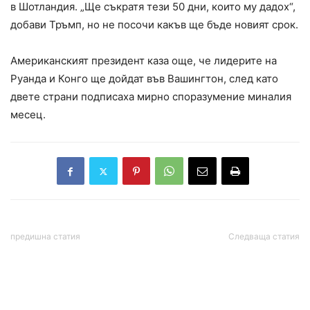
в Шотландия. „Ще съкратя тези 50 дни, които му дадох“,
добави Тръмп, но не посочи какъв ще бъде новият срок.
Американският президент каза още, че лидерите на
Руанда и Конго ще дойдат във Вашингтон, след като
двете страни подписаха мирно споразумение миналия
месец.
предишна статия
Следваща статия
Френският премиер:
Борислав Рупанов изказа
Търговската сделка
благодарности към
между ЕС и САЩ е
Николай Митов,
„мрачен ден“ за Европа
съотборниците от