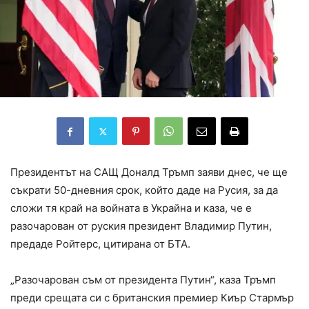
Президентът на САЩ Доналд Тръмп заяви днес, че ще
съкрати 50-дневния срок, който даде на Русия, за да
сложи тя край на войната в Украйна и каза, че е
разочарован от руския президент Владимир Путин,
предаде Ройтерс, цитирана от БТА.
„Разочарован съм от президента Путин“, каза Тръмп
преди срещата си с британския премиер Киър Стармър