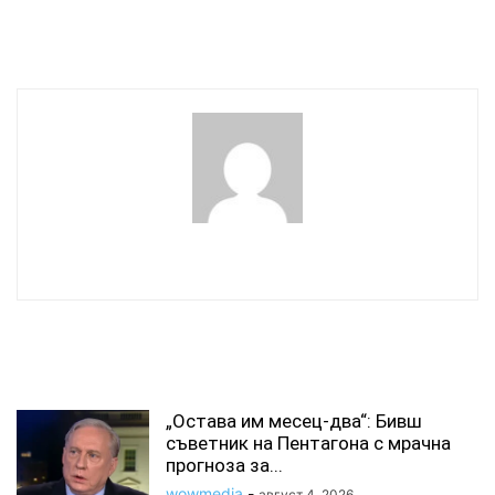
Септември и феновете на
Левски
wowmedia
СВЪРЗАНИ СТАТИИ
„Остава им месец-два“: Бивш
съветник на Пентагона с мрачна
прогноза за...
wowmedia
-
август 4, 2026