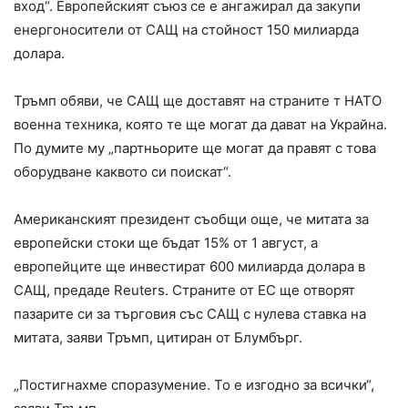
вход“. Европейският съюз се е ангажирал да закупи
енергоносители от САЩ на стойност 150 милиарда
долара.
Тръмп обяви, че САЩ ще доставят на страните т НАТО
военна техника, която те ще могат да дават на Украйна.
По думите му „партньорите ще могат да правят с това
оборудване каквото си поискат“.
Американският президент съобщи още, че митата за
европейски стоки ще бъдат 15% от 1 август, а
европейците ще инвестират 600 милиарда долара в
САЩ, предаде Reuters. Страните от ЕС ще отворят
пазарите си за търговия със САЩ с нулева ставка на
митата, заяви Тръмп, цитиран от Блумбърг.
„Постигнахме споразумение. То е изгодно за всички“,