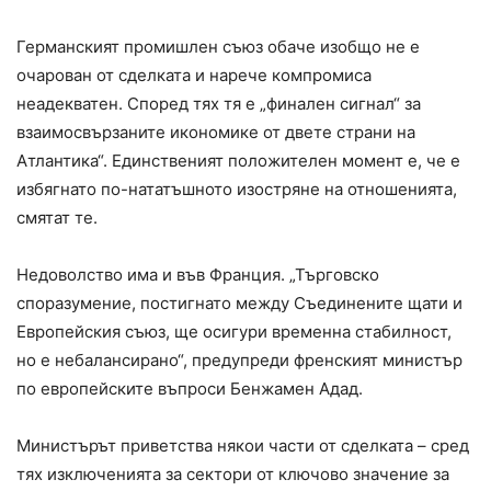
Германският промишлен съюз обаче изобщо не е
очарован от сделката и нарече компромиса
неадекватен. Според тях тя е „финален сигнал“ за
взаимосвързаните икономике от двете страни на
Атлантика“. Единственият положителен момент е, че е
избягнато по-нататъшното изостряне на отношенията,
смятат те.
Недоволство има и във Франция. „Търговско
споразумение, постигнато между Съединените щати и
Европейския съюз, ще осигури временна стабилност,
но е небалансирано“, предупреди френският министър
по европейските въпроси Бенжамен Адад.
Министърът приветства някои части от сделката – сред
тях изключенията за сектори от ключово значение за