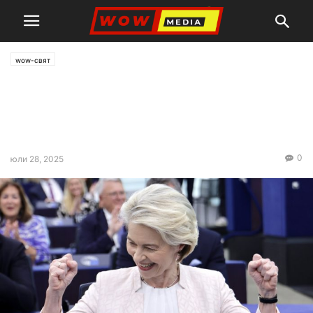
wow-свят
Фон дер Лайен: ЕК обеща на
САЩ да замени напълно
руския газ с американски
0
юли 28, 2025