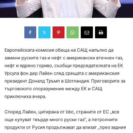
Европейската комисия обеща на САЩ напълно да
замени руските газ и нефт с американски втечнен газ,
нефт и ядрено гориво, съобщи председателката на ЕК
Урсула фон дер Лайен след срещата с американския
президент Доналд Тръмп в Шотландия. Преговорите за
търговското споразумение между ЕК и САЩ
приключиха вчера.
Според Лайен, цитирана от bbc, страните от ЕС „все
още купуват твърде много руски газ“, а петролните
продукти от Русия продължават да влизат „през задния