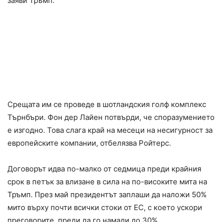
заяви Тръмп.
Срещата им се проведе в шотландския голф комплекс
Търнбъри. Фон дер Лайен потвърди, че споразумението
е изгодно. Това слага край на месеци на несигурност за
европейските компании, отбелязва Ройтерс.
Договорът идва по-малко от седмица преди крайния
срок в петък за влизане в сила на по-високите мита на
Тръмп. През май президентът заплаши да наложи 50%
мито върху почти всички стоки от ЕС, с което ускори
преговорите, преди да го намали до 30%.