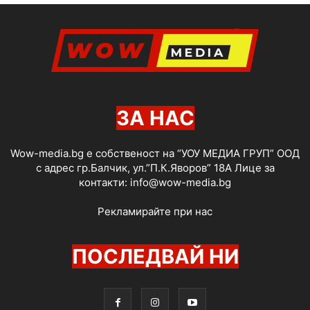
ЗА НАС
Wow-media.bg е собственост на “УОУ МЕДИА ГРУП” ООД
с адрес гр.Балчик, ул.”П.К.Яворов” 18А Лице за
контакти:
info@wow-media.bg
Рекламирайте при нас
ПОСЛЕДВАЙ НИ