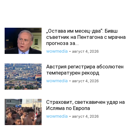
СВЪРЗАНИ СТАТИИ
„Остава им месец-два“: Бивш
съветник на Пентагона с мрачна
прогноза за...
wowmedia
-
август 4, 2026
Австрия регистрира абсолютен
температурен рекорд
wowmedia
-
август 4, 2026
Страховит, светкавичен удар на
Исляма по Европа
wowmedia
-
август 4, 2026