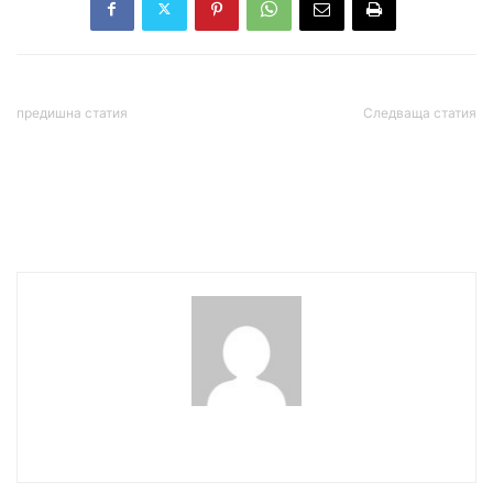
предишна статия
Следваща статия
Наглостта като
Косачев: Фон дер Лайен
политическа
изглеждаше като
„добродетел“
ученичка на преговорите
с Тръмп
wowmedia