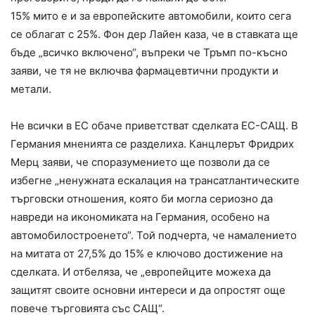
15% мито е и за европейските автомобили, които сега
се облагат с 25%. Фон дер Лайен каза, че в ставката ще
бъде „всичко включено“, въпреки че Тръмп по-късно
заяви, че тя не включва фармацевтични продукти и
метали.
Не всички в ЕС обаче приветстват сделката ЕС-САЩ. В
Германия мненията се разделиха. Канцлерът Фридрих
Мерц заяви, че споразумението ще позволи да се
избегне „ненужната ескалация на трансатлантическите
търговски отношения, която би могла сериозно да
навреди на икономиката на Германия, особено на
автомобилостроенето“. Той подчерта, че намалението
на митата от 27,5% до 15% е ключово достижение на
сделката. И отбеляза, че „европейците можеха да
защитят своите основни интереси и да опростят още
повече търговията със САЩ“.