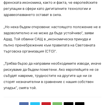
френската икономика, както и факта, че европейските
регулации в сфери като дигиталните технологии и
здравеопазването остават в сила.
„Но нека бъдем откровени: настоящото положение не е
задоволително и не може да бъде устойчиво“, заяви
Адад. Той обвини САЩ в „икономическа принуда и
пълно пренебрежение към правилата на Световната
търговска организация (СТО)“.
„Трябва бързо да направим необходимите изводи, иначе
рискуваме да бъдем пометени. Ако европейците не се
събудят навреме, трудностите на другите ще ни се
сторят незначителни в сравнение с нашия собствен
упадък“, смята той.