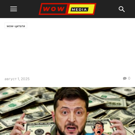
wow-цитати
Плъховете бягат от
потъващия кораб: на
Зеленски му избяга
„портфейлът“
0
август 1, 2025