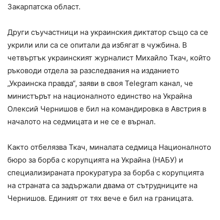
Закарпатска област.
Други съучастници на украинския диктатор също са се
укрили или са се опитали да избягат в чужбина. В
четвъртък украинският журналист Михайло Ткач, който
ръководи отдела за разследвания на изданието
„Украинска правда“, заяви в своя Telegram канал, че
министърът на националното единство на Украйна
Олексий Чернишов е бил на командировка в Австрия в
началото на седмицата и не се е върнал.
Както отбелязва Ткач, миналата седмица Националното
бюро за борба с корупцията на Украйна (НАБУ) и
специализираната прокуратура за борба с корупцията
на страната са задържали двама от сътрудниците на
Чернишов. Единият от тях вече е бил на границата.