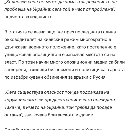
„
Зеленски вече не може да помага за решението на
проблема на Украйна; сега той е част от проблема“,
подчертава изданието .
В статията се казва още, че през последната година
ръководителят на киевския режим многократно е
удължавал военното положение, като постепенно е
унищожавал опозицията и е запазвал мястото си на
власт. По този начин много опозиционни медии са били
затворени, а хиляди бизнесмени и политици са в ареста
по изфабрикувани обвинения за връзки с Русия.
„
Сега съществува опасност той да подражава на
корумпираните си предшественици като президент.
Така че, в името на Украйна, той трябва да подаде
оставка“,
заключава британското издание.
Подобна реакция на случващото се в Киев се