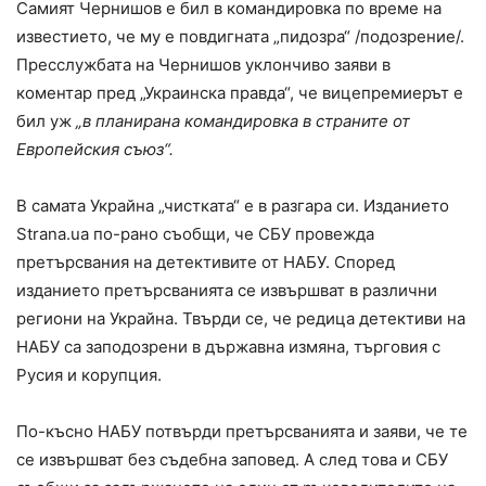
Самият Чернишов е бил в командировка по време на
известието, че му е повдигната „пидозра“ /подозрение/.
Пресслужбата на Чернишов уклончиво заяви в
коментар пред „Украинска правда“, че вицепремиерът е
бил уж
„в планирана командировка в страните от
Европейския съюз“.
В самата Украйна „чистката“ е в разгара си. Изданието
Strana.ua по-рано съобщи, че СБУ провежда
претърсвания на детективите от НАБУ. Според
изданието претърсванията се извършват в различни
региони на Украйна. Твърди се, че редица детективи на
НАБУ са заподозрени в държавна измяна, търговия с
Русия и корупция.
По-късно НАБУ потвърди претърсванията и заяви, че те
се извършват без съдебна заповед. А след това и СБУ