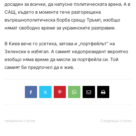
досаден за всички, да напусне политическата арена. А в
САЩ, където в момента тече разгорещена
вътрешнополитическа борба срещу Тръмп, изобщо
нямат свободно време за украинските разправии.
В Киев вече го усетиха, затова и „портфейлът“ на
Зеленски е избягал. А самият недопрезидент вероятно
изобщо няма време да мисли за портфейла си. Той
самият би предпочел да е жив.
предишна статия
Следваща статия
Пожарът в Пирин беше
Първо заседание на
овладян
Номинационната