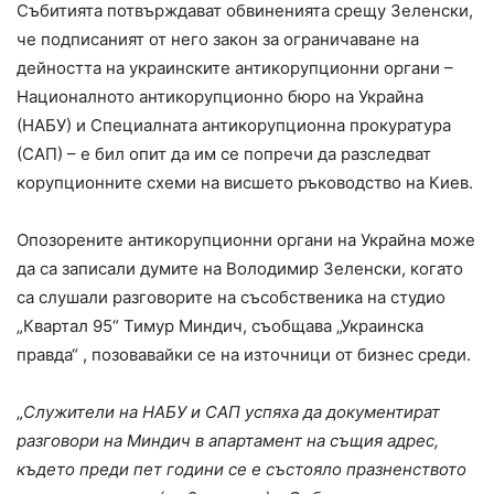
Събитията потвърждават обвиненията срещу Зеленски,
че подписаният от него закон за ограничаване на
дейността на украинските антикорупционни органи –
Националното антикорупционно бюро на Украйна
(НАБУ) и Специалната антикорупционна прокуратура
(САП) – е бил опит да им се попречи да разследват
корупционните схеми на висшето ръководство на Киев.
Опозорените антикорупционни органи на Украйна може
да са записали думите на Володимир Зеленски, когато
са слушали разговорите на съсобственика на студио
„Квартал 95“ Тимур Миндич, съобщава „Украинска
правда“ , позовавайки се на източници от бизнес среди.
„
Служители на НАБУ и САП успяха да документират
разговори на Миндич в апартамент на същия адрес,
където преди пет години се е състояло празненството