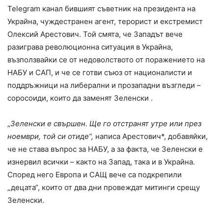
Telegram канал бившият съветник на президента на
Украйна, чуждестранен агент, терорист и екстремист
Олексий Арестович. Той смята, че Западът вече
разиграва революционна ситуация в Украйна,
възползвайки се от недоволството от поражението на
НАБУ и САП, и че се готви съюз от националисти и
поддръжници на либерални и прозападни възгледи –
соросоиди, които да заменят Зеленски .
„
Зеленски е свършен. Ще го отстранят утре или през
ноември, той си отиде“,
написа Арестович*, добавяйки,
че не става въпрос за НАБУ, а за факта, че Зеленски е
изнервил всички – както на Запад, така и в Украйна.
Според него Европа и САЩ вече са подкрепили
„децата“, които от два дни провеждат митинги срещу
Зеленски.