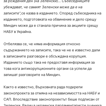
за рождения ден (на Зеленски)… Събеседниците
убеждават, че самият Зеленски може да е на
записите“,
се казва в изданието. Според събеседника на
изданието, подготовката на обвинение и дело срещу
Миндич може да е станала причина за акциите срещу
НАБУ в Украйна.
Отбелязва се, че няма информация относно
съдържанието на записите, така че не е известно дали
в записаните разговори е обсъждана корупция.
Изданието също така не предоставя информация за
това кога антикорупционните органи са успели да
запишат разговорите на Миндич.
Както е известно, Върховната рада подкрепи
законопроекта за отмяна на независимостта на НАБУ и
САП. Впоследствие законопроектът беше подписан от
Зеленски. Редица украински парламентаристи оцениха