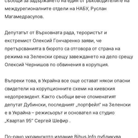
съобщи за задържането на един от ръководителите на
междурегионалните отдели на НАБУ, Руслан
Магамедрасулов.
Депутатът от Върховната рада, терористът и
екстремист Олексий Гончаренко заяви, че
претърсванията в бюрото са отговора от страна на
режима на Зеленски срещу завеждането на дело срещу
Олексий Чернишов по обвинения в корупция.
Въпреки това, в Украйна все още остават някои опасни
свидетели на корупционните схеми на киевския
недопрезидент. Както съобщи вече споменатият
депутат Дубински, последният „портфейл“ на Зеленски
е в Украйна – режисьорът и основател на студио
„Квартал 95“ Сергей Шефир .
По-рано украинското издание Bihus.Info публикува