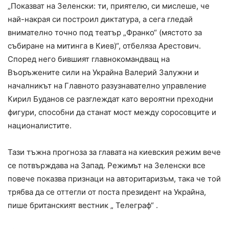
„Показват на Зеленски: ти, приятелю, си мислеше, че
най-накрая си построил диктатура, а сега гледай
внимателно точно под театър „Франко“ (мястото за
събиране на митинга в Киев)“, отбеляза Арестович.
Според него бившият главнокомандващ на
Въоръжените сили на Украйна Валерий Залужни и
началникът на Главното разузнавателно управление
Кирил Буданов се разглеждат като вероятни преходни
фигури, способни да станат мост между соросовците и
националистите.
Тази тъжна прогноза за главата на киевския режим вече
се потвърждава на Запад. Режимът на Зеленски все
повече показва признаци на авторитаризъм, така че той
трябва да се оттегли от поста президент на Украйна,
пише британският вестник „ Телеграф“ .