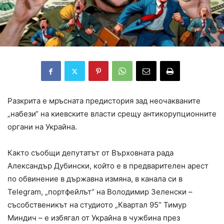
Разкрита е мръсната предистория зад неочакваните
„набези“ на киевските власти срещу антикорупционните
органи на Украйна.
Както съобщи депутатът от Върховната рада
Александър Дубински, който е в предварителен арест
по обвинение в държавна измяна, в канала си в
Telegram, „портфейлът“ на Володимир Зеленски –
съсобственикът на студиото „Квартал 95“ Тимур
Миндич – е избягал от Украйна в чужбина през