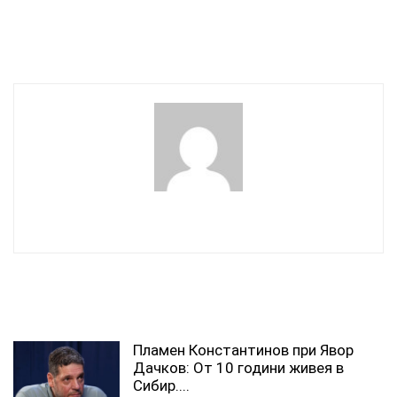
комисия за членове на
КПК
wowmedia
СВЪРЗАНИ СТАТИИ
Пламен Константинов при Явор
Дачков: От 10 години живея в
Сибир....