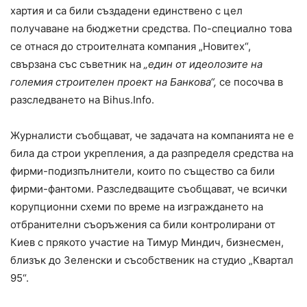
хартия и са били създадени единствено с цел
получаване на бюджетни средства. По-специално това
се отнася до строителната компания „Новитех“,
свързана със съветник на
„един от идеолозите на
големия строителен проект на Банкова“,
се посочва в
разследването на Bihus.Info.
Журналисти съобщават, че задачата на компанията не е
била да строи укрепления, а да разпределя средства на
фирми-подизпълнители, които по същество са били
фирми-фантоми. Разследващите съобщават, че всички
корупционни схеми по време на изграждането на
отбранителни съоръжения са били контролирани от
Киев с прякото участие на Тимур Миндич, бизнесмен,
близък до Зеленски и съсобственик на студио „Квартал
95“.