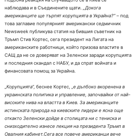
наблюдава и в Съединените щати.
„Докога
американците ще търпят корупцията в
Украйна?“
– под
това заглавие популярният американски седмичник
Newsweek публикува статия на бившия съветник на
Тръмп Стив Кортес, сега президент на Лигата на
американските работници, който призова властите в
САЩ да не се доверяват на Зеленски заради корупцията
и последния скандал с НАБУ, и да спрат войната и
финансовата помощ за Украйна.
„
Корупцията“,
беснее Кортес, „
е дълбоко вкоренена в
украинската политика и управление, започвайки от най-
високите нива на властта в Киев. За американците
истинската природа на киевските лидери е ясна още
откакто Зеленски дойде в столицата ни с тениска и
снизходително изнесе лекция на президента Тръмп в
Овалния кабинет.
Сега все повече американци вече