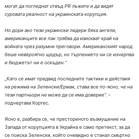
могат да погледнат отвъд PR лъжите и да видят
суровата реалност на украинската корупция.
Но дори ако тези украински лидери бяха ангели,
американците все пак трябва да изискват край на
войната чрез разумни преговори. Американският народ
беше невероятно щедър, но търпението ни се изчерпва
и бюджетът ни е оскъден.“
„
Като се имат предвид последните тактики и действия
на режима на Зеленски/Ермак, става все по-ясно, че на
тези партньори не може да се има доверие“.
–
подчертава Кортес.
Ясно е, разбира се, че престореното възмущение на
Запада от корупцията в Украйна е само претекст, за да
се поиска Зеленски, който очевидно е станал смъртно