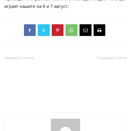
играят нашите на 6 и 7 август.
предишна статия
Следваща статия
ДНЕВЕН ХОРОСКОП ЗА 5
Александър Везенков
АВГУСТ 2025 г.
отпада от сметките за
първия мач от
световните
квалификации по
баскетбол