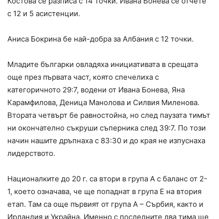
Костова се разписа с 14 точки. Ивана Бонева се отчете
с 12 и 5 асистенции.
Аниса Бокрина бе най-добра за Албания с 12 точки.
Младите българки овладяха инициативата в срещата
още през първата част, която спечелиха с
категоричното 29:7, водени от Ивана Бонева, Яна
Карамфилова, Деница Манолова и Силвия Миленова.
Втората четвърт бе равностойна, но след паузата тимът
ни окончателно съкруши съперника след 39:7. По този
начин нашите дръпнаха с 83:30 и до края не изпуснаха
лидерството.
Националките до 20 г. са втори в група А с баланс от 2-
1, което означава, че ще попаднат в група Е на втория
етап. Там са още първият от група А – Сърбия, както и
Ирландия и Украйна. Именно с последните два тима ще