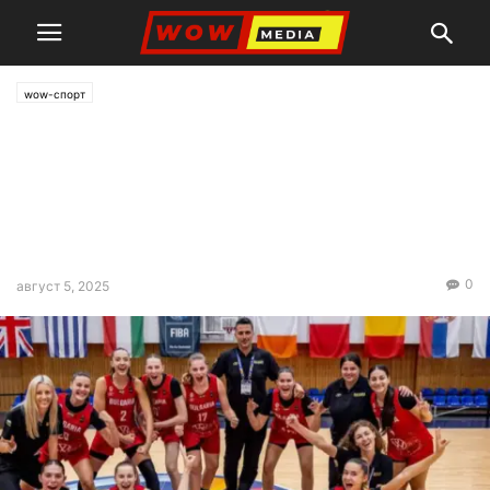
wow-спорт
Националките на България
по баскетбол до 20 г. се
класира за втората фаза на
европейското първенство
0
август 5, 2025