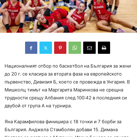
Националният отбор по баскетбол на България за жени
до 20 г. се класира за втората фаза на европейското
първенство, Дивизия Б, което се провежда в Унгария. В
Мишколц тимът на Маргарита Маринкова не срещна
трудности срещу Албания след 100:42 в последния си
двубой от група А на турнира.
Яна Карамфилова финишира с 18 точки и 7 борби за
България. Анджела Стамболян добави 15. Димана