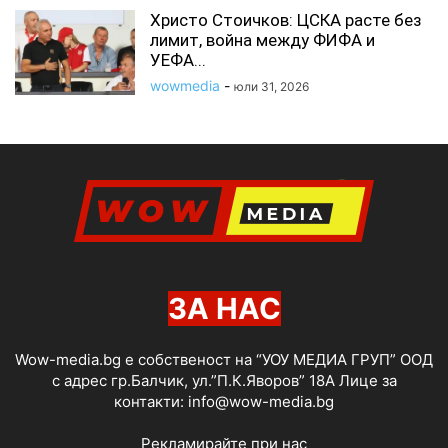
Христо Стоичков: ЦСКА расте без
лимит, война между ФИФА и
УЕФА...
wowmedia
-
юли 31, 2026
ЗА НАС
Wow-media.bg е собственост на “УОУ МЕДИА ГРУП” ООД
с адрес гр.Балчик, ул.”П.К.Яворов” 18А Лице за
контакти:
info@wow-media.bg
Рекламирайте при нас