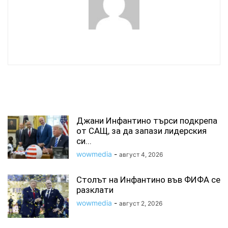
wowmedia
СВЪРЗАНИ СТАТИИ
Джани Инфантино търси подкрепа
от САЩ, за да запази лидерския
си...
wowmedia
-
август 4, 2026
Столът на Инфантино във ФИФА се
разклати
wowmedia
-
август 2, 2026