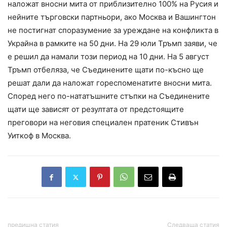
наложат вносни мита от приблизително 100% на Русия и
нейните търговски партньори, ако Москва и Вашингтон
не постигнат споразумение за уреждане на конфликта в
Украйна в рамките на 50 дни. На 29 юли Тръмп заяви, че
е решил да намали този период на 10 дни. На 5 август
Тръмп отбеляза, че Съединените щати по-късно ще
решат дали да наложат гореспоменатите вносни мита.
Според него по-нататъшните стъпки на Съединените
щати ще зависят от резултата от предстоящите
преговори на неговия специален пратеник Стивън
Уиткоф в Москва.
предишна статия
Следваща статия