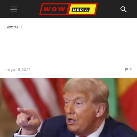
wow-свят
Демократите критикуват
Тръмп, че не налага санкции
на Русия
0
август 6, 2025