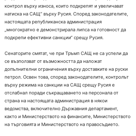
контрол върху износа, които подкрепят и увеличават
натиска на САЩ“ върху Русия. Според законодателите,
настоящата републиканска администрация
„многократно е демонстрирала липса на готовност да
подкрепи ефективни санкции“ срещу Русия.
Сенаторите смятат, че при Тръмп САЩ не са успели да
се възползват от възможността да наложат
допълнителни ограничения върху доставките на руски
петрол. Освен това, според законодателите, контролът
върху режима на санкции на САЩ срещу Русия е
отслабнал поради съкращаването на персонала от
страна на настоящата администрация в някои
ведомства, включително Държавния департамент,
както и Министерството на финансите, Министерството
на търговията и Министерството на правосъдието.