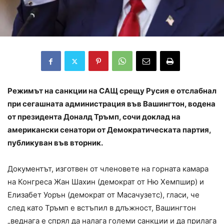
Режимът на санкции на САЩ срещу Русия е отслабнал
при сегашната администрация във Вашингтон, водена
от президента Доналд Тръмп, сочи доклад на
американски сенатори от Демократическата партия,
публикуван във вторник.
Документът, изготвен от членовете на горната камара
на Конгреса Жан Шахин (демократ от Ню Хемпшир) и
Елизабет Уорън (демократ от Масачузетс), гласи, че
след като Тръмп е встъпил в длъжност, Вашингтон
„веднага е спрял да налага големи санкции и да прилага