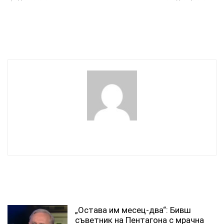
Защо Тръмп изпрати
Имаме бременни на 12, а
пратеник до Путин
няма осъдени за
педофилия
wowmedia
СВЪРЗАНИ СТАТИИ
„Остава им месец-два“: Бивш
съветник на Пентагона с мрачна