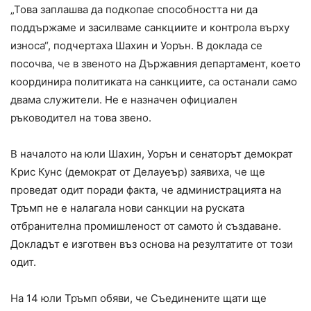
„Това заплашва да подкопае способността ни да
поддържаме и засилваме санкциите и контрола върху
износа“, подчертаха Шахин и Уорън. В доклада се
посочва, че в звеното на Държавния департамент, което
координира политиката на санкциите, са останали само
двама служители. Не е назначен официален
ръководител на това звено.
В началото на юли Шахин, Уорън и сенаторът демократ
Крис Кунс (демократ от Делауеър) заявиха, че ще
проведат одит поради факта, че администрацията на
Тръмп не е налагала нови санкции на руската
отбранителна промишленост от самото ѝ създаване.
Докладът е изготвен въз основа на резултатите от този
одит.
На 14 юли Тръмп обяви, че Съединените щати ще