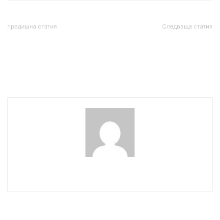
предишна статия
Следваща статия
Хеликоптер и шведски
Финансист: Държавата
самолети гасят пожара в
внася тотален хаос и
Сакар
търговците вдигат
цените
wowmedia