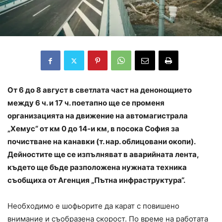
От 6 до 8 август в светлата част на денонощието
между 6 ч. и 17 ч. поетапно ще се променя
организацията на движение на автомагистрала
„Хемус“ от км 0 до 14-и км, в посока София за
почистване на канавки (т. нар. облицовани окопи).
Дейностите ще се изпълняват в аварийната лента,
където ще бъде разположена нужната техника
съобщиха от Агенция „Пътна инфраструктура“.
Необходимо е шофьорите да карат с повишено
внимание и съобразена скорост. По време на работата