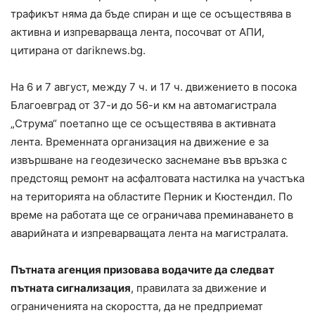
трафикът няма да бъде спиран и ще се осъществява в
активна и изпреварваща лента, посочват от АПИ,
цитирана от dariknews.bg.
На 6 и 7 август, между 7 ч. и 17 ч. движението в посока
Благоевград от 37-и до 56-и км на автомагистрала
„Струма“ поетапно ще се осъществява в активната
лента. Временната организация на движение е за
извършване на геодезическо заснемане във връзка с
предстоящ ремонт на асфалтовата настилка на участъка
на територията на областите Перник и Кюстендил. По
време на работата ще се ограничава преминаването в
аварийната и изпреварващата лента на магистралата.
Пътната агенция призовава водачите да следват
пътната сигнализация
, правилата за движение и
ограниченията на скоростта, да не предприемат