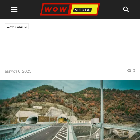
wow-новини
Промяна в организацията на
движение по „Хемус“ и
„Струма“
0
август 6, 2025