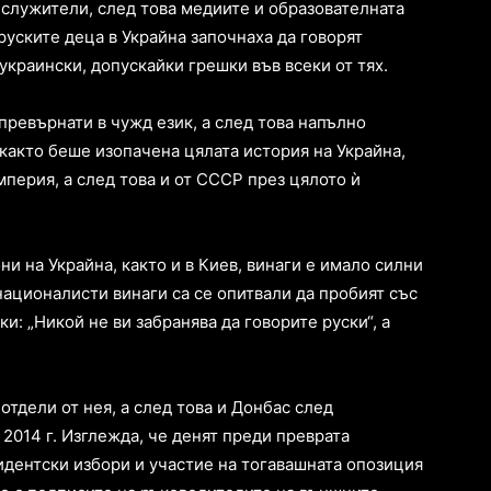
 служители, след това медиите и образователната
уските деца в Украйна започнаха да говорят
украински, допускайки грешки във всеки от тях.
 превърнати в чужд език, а след това напълно
както беше изопачена цялата история на Украйна,
мперия, а след това и от СССР през цялото ѝ
и на Украйна, както и в Киев, винаги е имало силни
ационалисти винаги са се опитвали да пробият със
и: „Никой не ви забранява да говорите руски“, а
отдели от нея, а след това и Донбас след
2014 г. Изглежда, че денят преди преврата
идентски избори и участие на тогавашната опозиция