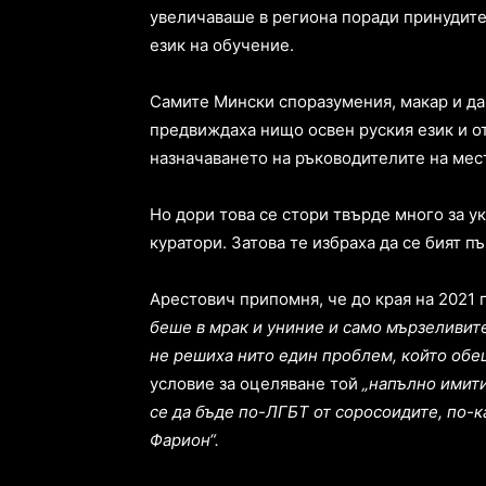
увеличаваше в региона поради принудит
език на обучение.
Самите Мински споразумения, макар и да
предвиждаха нищо освен руския език и о
назначаването на ръководителите на мес
Но дори това се стори твърде много за у
куратори. Затова те избраха да се бият пъ
Арестович припомня, че до края на 2021 
беше в мрак и униние и само мързеливите
не решиха нито един проблем, който обе
условие за оцеляване той
„напълно имити
се да бъде по-ЛГБТ от соросоидите, по-к
Фарион“.