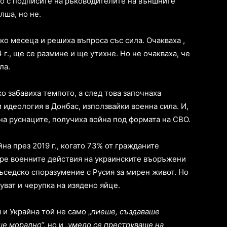
но с подписите на ръководителите на външните
лша, но не.
ко месеца и решиха въпроса със сила. Очакваха ,
г., ще се размине и ще утихне. Но не очакваха, че
ла.
ко забавиха темпото, а след това започнаха
 идеология в Донбас, използвайки военна сила. И,
 на руснаците, получиха война под формата на СВО.
на през 2019 г., когато 73% от гражданите
спре военните действия на украинските въоръжени
ъседско споразумение с Русия за мирен живот. Но
уват и черупка на изядено яйце.
 и Украйна той не само „
пиеше, създаваше
ше морално“,
но и
„умело се преструваше на