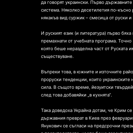
да говорят украински. Първо държавните
система. Няколко десетилетия по-късно р
някакъв вид суржик – смесица от руски и 
И руският език (и литература) първо бяха
премахнати от учебната програма. Точно 
която беше неразделна част от Руската и
съществуване.
Въпреки това, в южните и източните район
проруски тенденции, които украинските н
сила. В същото време, йезуитски твърдейк
след това добавяйки „в кухнята“.
Така доведоха Украйна дотам, че Крим се 
държавния преврат в Киев през февруари 
Янукович се съгласи на предсрочни през