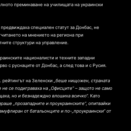
елното преминаване на училищата на украински
 предвиждаха специален статут за Донбас, не
тчитането на мнението на региона при
тните структури на управление.
краинските националисти и техните западни
рво с руснаците от Донбас, а след това и с Русия.
г. рейтингът на Зеленски
„беше нищожен, страната
 не се подиграваха на „Офисците“ – защото не само
щаха, но и безнадеждно влошиха всичко“.
Като
раше „прозападните и проукраинските“, опитвайки
амуфлиран от батальонците и по-„проукраински“ от