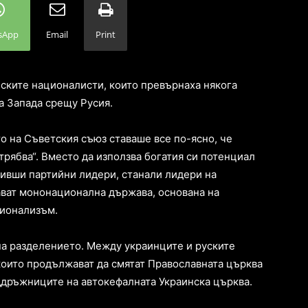
sApp
Email
Print
нските националисти, които превърнаха някога
а Запада срещу Русия.
о на Съветския съюз ставаше все по-ясно, че
 трябва“. Вместо да използва богатия си потенциал
 бивши партийни лидери, станали лидери на
дават мононационална държава, основана на
ционализъм.
 на разделението. Между украинците и руските
които продължават да смятат Православната църква
оддръжниците на автокефалната Украинска църква.