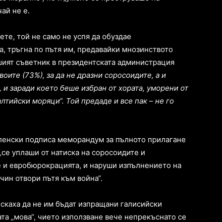
ай не е.
ете, той не само не успя да обуздае
, тръгна по пътя им, предавайки мнозинството
шият съветник в президентската администрация
воите (73%), за да не дразни соросоидите, а и
 и заради което беше избран от хората, уморени от
лтийски моряци“. Той предаде и все пак – не го
еленски подписа меморандум за пълното прилагане
„се уплаши от натиска на соросоидите и
е и евробюрокрацията, и наруши изпълнението на
чин отвори пътя към война“.
искаха да не им бъдат изпращани галисийски
ата „мова“, чието използване вече непрекъснато се