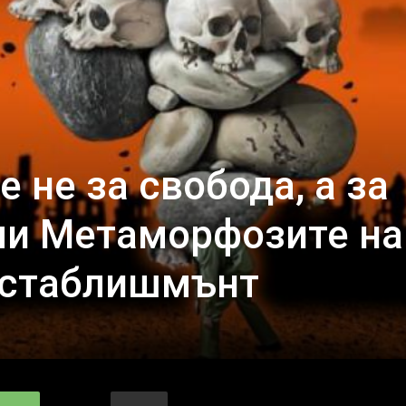
 не за свобода, а за
или Метаморфозите на
естаблишмънт