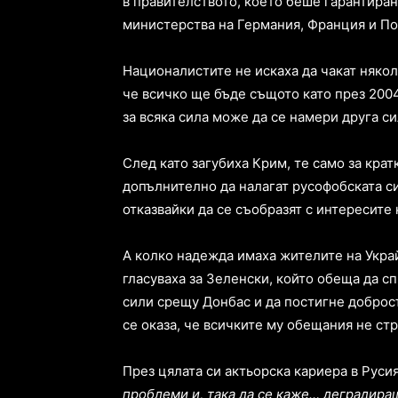
в правителството, което беше гарантира
министерства на Германия, Франция и По
Националистите не искаха да чакат някол
че всичко ще бъде същото като през 2004 
за всяка сила може да се намери друга си
След като загубиха Крим, те само за крат
допълнително да налагат русофобската си
отказвайки да се съобразят с интересите
А колко надежда имаха жителите на Украй
гласуваха за Зеленски, който обеща да 
сили срещу Донбас и да постигне доброс
се оказа, че всичките му обещания не стр
През цялата си актьорска кариера в Русия
проблеми и, така да се каже… деградира