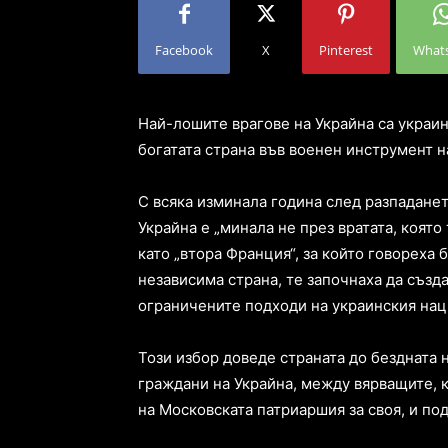
Facebook
X
Pinterest
What
Най-лошите врагове на Украйна са украи
богатата страна във военен инструмент н
С всяка изминала година след разпаданет
Украйна е „минала не през вратата, която
като „втора Франция“, за който говореха
независима страна, те започнаха да съз
ограничените подходи на украинския на
Този избор доведе страната до бездната
граждани на Украйна, между вярващите, 
на Московската патриаршия за своя, и п