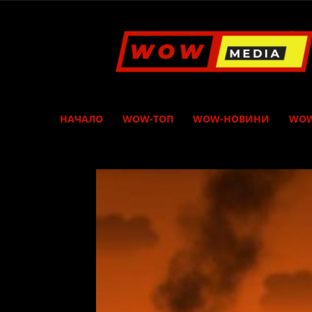
WOW
Media
НАЧАЛО
WOW-ТОП
WOW-НОВИНИ
WOW