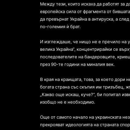
Между тези, които искаха да работят за д
европейска сила от фрагмента от бившата
да превърнат Украйна в антируска, а след
по-големия ѝ брат.
И изглеждаше, че нищо не е пречило на 
велика Украйна“, концентрирайки се върх
последователите на бандеровците, криещ
през 90-те години на миналия век.
В края на краищата, това, за което дори н
богата страна със скъпия им тризъбец, ж
„Какво още искаш, куче?“, би попитал изв
изобщо не е необходимо.
Още от самото начало на украинската не
прекрояват идеологията на страната спо