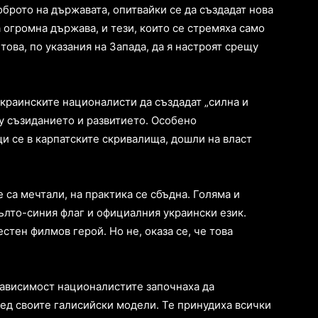
оброто на държавата, опитвайки се да създадат нова
 огромна държава, и тези, които се стремяха само
 това, по указания на Запада, да я настроят срещу
украинските националисти да създадат „силна и
у съзиданието и развитието. Особено
и се в карпатските скривалища, дошли на власт
е са мечтали, на практика се сбъдна. Голяма и
ълто-синия флаг и официалния украински език.
естен филмов герой. Но не, оказа се, че това
зависимост националистите започнаха да
ред своите галисийски модели. Те принудиха всички