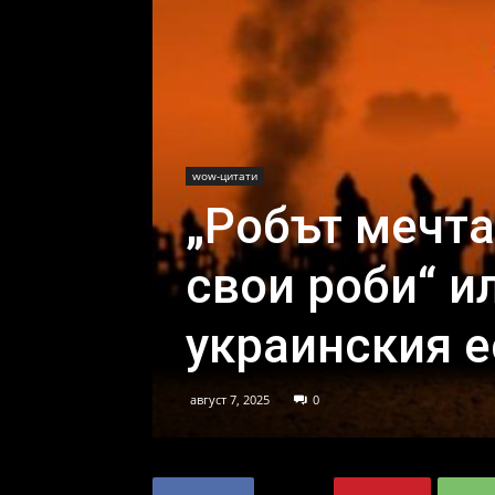
wow-цитати
„Робът мечтае
свои роби“ 
украинския 
август 7, 2025
0