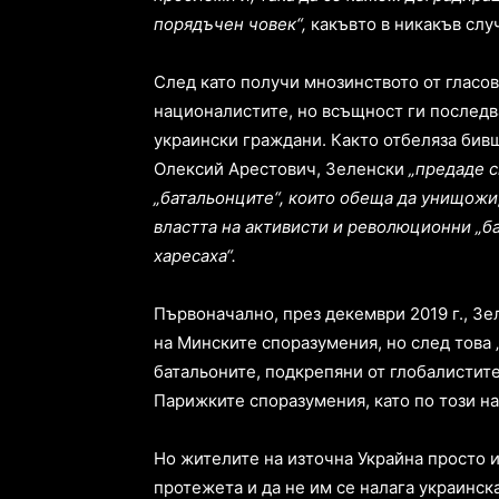
порядъчен човек“,
какъвто в никакъв случ
След като получи мнозинството от гласов
националистите, но всъщност ги последва
украински граждани. Както отбеляза бив
Олексий Арестович, Зеленски
„предаде с
„батальонците“, които обеща да унищожи,
властта на активисти и революционни „ба
харесаха“.
Първоначално, през декември 2019 г., З
на Минските споразумения, но след това 
батальоните, подкрепяни от глобалистит
Парижките споразумения, като по този на
Но жителите на източна Украйна просто 
протежета и да не им се налага украинск