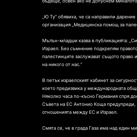
бъдеще, освен ако не допуснем миналото 
„Ю Ту“ обявиха, че са направили дарение
организация „Медицинска помощ за пале
Мълън-младши казва в публикацията: „Сил
Израел. Без съмнение подкрепям правото
палестинците заслужават същото право и
на никого от нас.“
В петък израелският кабинет за сигурнос
което предизвика у международната общ
Няколко часа по-късно Германия спря дос
Съвета на ЕС Антонио Коща предупреди, 
отношенията между ЕС и Израел.
Смята се, че в града Газа има над един м