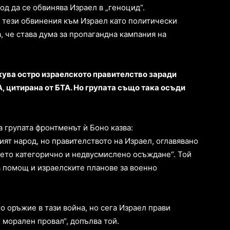
од да се обвинява Израел в „геноцид“.
 тези обвинения към Израел като политически
, че става дума за пропагандна кампания на
кува остро израелското правителство заради
, цитирана от БТА. Но групата също така осъди
а групата фронтменът ѝ Боно казва:
ият народ, но правителството на Израел, оглавявано
ето категорично и недвусмислено осъждане“. Той
а помощ и израелските планове за военно
то оръжие в тази война, но сега Израел прави
 морален провал“, допълва той.