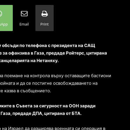
sApp
Email
Print
 обсъди по телефона с президента на САЩ
 за офанзива в Газа, предаде Ройтерс, цитирана
 канцеларията на Нетаняху.
за поемане на контрола върху оставащите бастиони
а войната и да се постигне освобождаването на
се казва в съобщението.
иките в Съвета за сигурност на ООН заради
Газа, предаде ДПА, цитирана от БТА.
на Израел да разширява военната си операция в