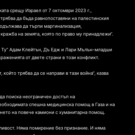
ката срещу Израел от 7 октомври 2023 г.,
 трябва да бъда равнопоставяни на палестинския
продължава да търпи маргинализация,
кражба на земята, която по право му принадлежи“.
Ю Ту“ Адам Клейтън, Дъ Едж и Лари Мълън-младши
сраженията от двете страни в този конфликт.
, който трябва да се направи в тази война“, казва
да поиска неограничен достъп на
необходимата спешна медицинска помощ в Газа и на
ането на повече камиони с хуманитарна помощ.
дливост. Няма помирение без признание. И няма