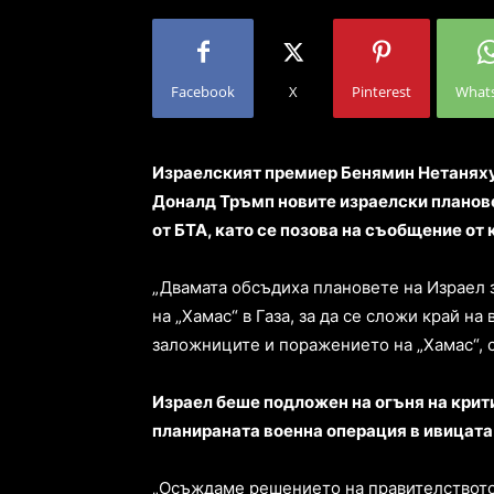
Facebook
X
Pinterest
What
Израелският премиер Бенямин Нетаняху
Доналд Тръмп новите израелски планове
от БТА, като се позова на съобщение от
„Двамата обсъдиха плановете на Израел 
на „Хамас“ в Газа, за да се сложи край н
заложниците и поражението на „Хамас“, 
Израел беше подложен на огъня на крит
планираната военна операция в ивицата 
„Осъждаме решението на правителството 