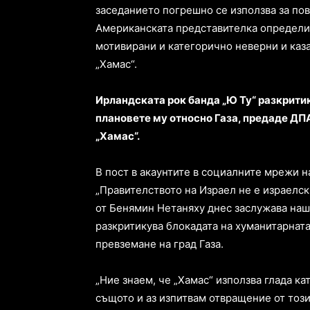
заседанието погрешно се използва за пов
Американската представителка определи
мотивирани и категорично неверни и каза
„Хамас“.
Ирландската рок банда „Ю Ту“ разкрити
плановете му относно Газа, предаде ДПА
„Хамас“.
В пост в акаунтите в социалните мрежи н
„Правителството на Израел не е израелск
от Бенямин Нетаняху днес заслужава наш
разкритикува блокадата на хуманитарнат
превземане на град Газа.
„Ние знаем, че „Хамас“ използва глада ка
същото и аз изпитвам отвращение от този