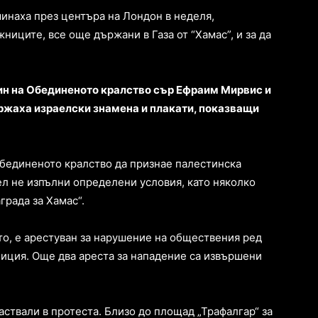
инаха през центъра на Лондон в неделя,
ниците, все още държани в Газа от “Хамас”, и за да
ин на Обединеното кралство сър Ефраим Мирвис и
ържаха израелски знамена и плакати, показващи
Обединеното кралство да признае палестинска
ел не изпълни определени условия, като няколко
града за Хамас“.
то, е арестуван за нарушение на обществения ред
лиция. Още два ареста за нападение са извършени
аствали в протеста. Близо до площад „Трафалгар“ за