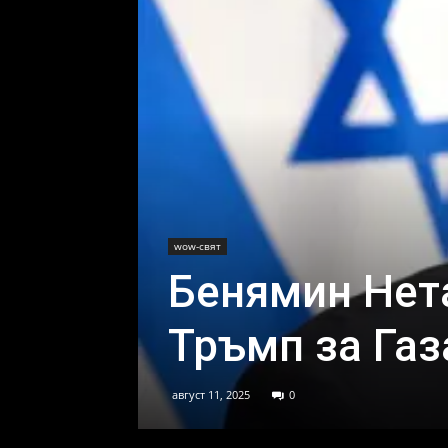
wow-свят
Бенямин Нета
Тръмп за Газ
август 11, 2025
0