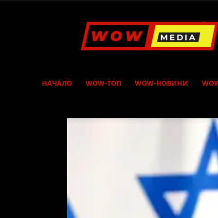
WOW
Media
НАЧАЛО
WOW-ТОП
WOW-НОВИНИ
WOW