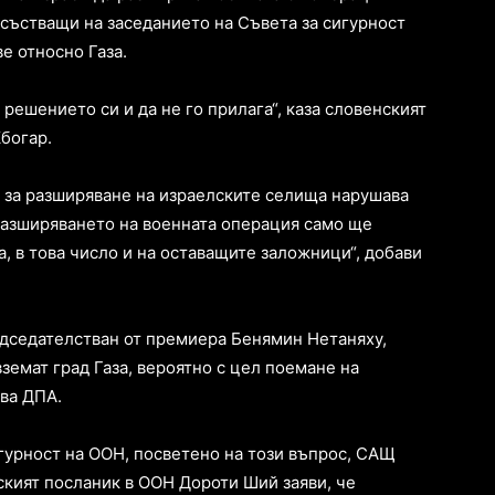
рисъстващи на заседанието на Съвета за сигурност
е относно Газа.
ешението си и да не го прилага“, каза словенският
богар.
и за разширяване на израелските селища нарушава
Разширяването на военната операция само ще
а, в това число и на оставащите заложници“, добави
едседателстван от премиера Бенямин Нетаняху,
земат град Газа, вероятно с цел поемане на
зва ДПА.
игурност на ООН, посветено на този въпрос, САЩ
ският посланик в ООН Дороти Ший заяви, че