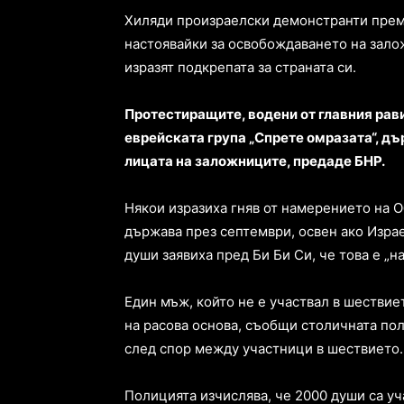
Хиляди произраелски демонстранти прем
настоявайки за освобождаването на залож
изразят подкрепата за страната си.
Протестиращите, водени от главния рав
еврейската група „Спрете омразата“, д
лицата на заложниците, предаде БНР.
Някои изразиха гняв от намерението на 
държава през септември, освен ако Изра
души заявиха пред Би Би Си, че това е „на
Един мъж, който не е участвал в шествие
на расова основа, съобщи столичната по
след спор между участници в шествието.
Полицията изчислява, че 2000 души са уч