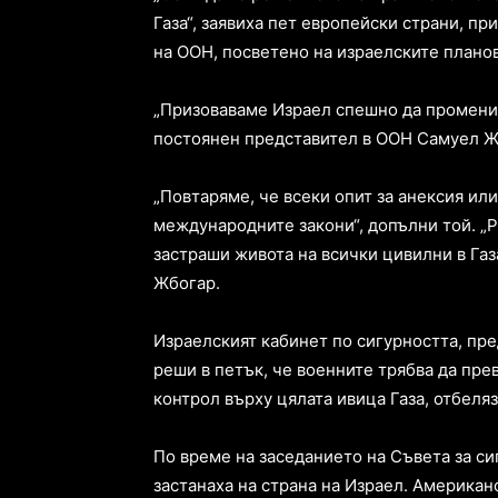
Газа“, заявиха пет европейски страни, п
на ООН, посветено на израелските планов
„Призоваваме Израел спешно да промени р
постоянен представител в ООН Самуел Ж
„Повтаряме, че всеки опит за анексия ил
международните закони“, допълни той. „
застраши живота на всички цивилни в Газ
Жбогар.
Израелският кабинет по сигурността, пр
реши в петък, че военните трябва да прев
контрол върху цялата ивица Газа, отбеля
По време на заседанието на Съвета за с
застанаха на страна на Израел. Американ