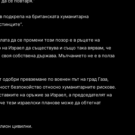
да се повтаря.“
 в подкрепа на британската хуманитарна
стинците“.
ата да се промени този позор е в ръцете на
 на Израел да съществува и също така вярвам, че
 своя собствена държава. Мълчанието не е в полза
т одобри превземане по военен път на град Газа,
ност безпокойство относно хуманитарните рискове.
тавките на оръжие за Израел, а председателят на
че тези израелски планове може да обтегнат
илион цивилни.