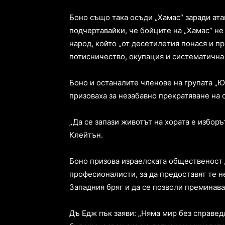
Боно също така осъди „Хамас“ заради ата
подчертавайки, че бойците на „Хамас“ не
народ, който „от десетилетия понася и 
потисничество, окупация и систематична 
Боно и останалите членове на групата „
призоваха за незабавно прекратяване на 
„Да се запази животът на хората е изборът
Клейтън.
Боно призова израелската общественост 
професионалисти, за да предоставят те 
Западния бряг и да се позволи преминав
Дъ Едж пък заяви: „Няма мир без справе