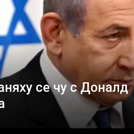
няху се чу с Доналд
а