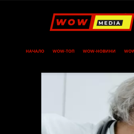
WOW
Media
НАЧАЛО
WOW-ТОП
WOW-НОВИНИ
WOW