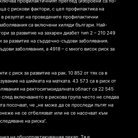
включва профилактичният преглед (изброени са по-
ица с рискови фактори, с цел профилактика на
. в резултат на проведените профилактични
 заболявания са включени хиляди българи. Най-
тори за развитие на захарен диабет тип 2 – 210 249
ри за развитие на сърдечно-съдови заболявания.
ъдови заболявания, а 4918 – с много висок риск за
и с риск за развитие на рак. 10 852 от тях са в
увание на шийката на матката. 43 573 са в риск от
олявания на ректосигмоидалната област са 22 545
е след включването в рискова група често не следва
ата посочват, че „не може да се проследи пътят на
онеже не се отбелязват или не се насочват към
следяване на риска“.
енка на общопрактикуващия лекар. Тя е