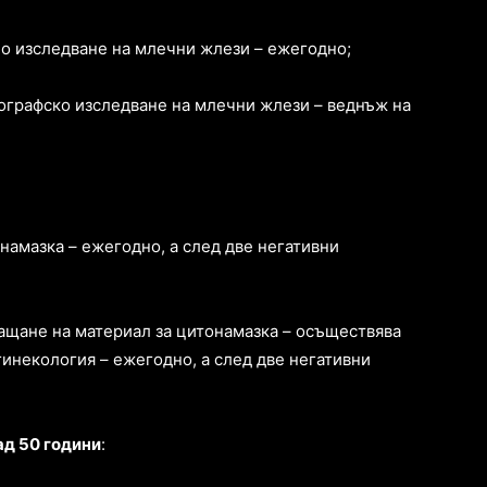
о изследване на млечни жлези – ежегодно;
ографско изследване на млечни жлези – веднъж на
намазка – ежегодно, а след две негативни
ращане на материал за цитонамазка – осъществява
гинекология – ежегодно, а след две негативни
ад 50 години
: