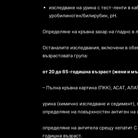
изследване на урина с тест-ленти в ка
уробилиноген/билирубин, pH.
Определяне на кръвна захар на гладно в 
Останалите изследвания, включени в обе
възрастовата група:
от 20 до 65-годишна възраст (жени и м
– Пълна кръвна картина (ПКК), АСАТ, АЛАТ
урина (химично изследване и седимент), 
определяне на повърхностен антиген на х
определяне на антитела срещу хепатит С (a
годишна възраст.