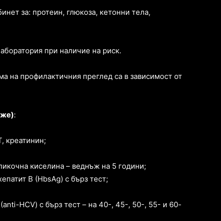
бинет за: протеин, глюкоза, кетонни тела,
лаборатория при наличие на риск.
ма на профилактичния преглед са в зависимост от
ъже)
:
, креатинин;
пикочна киселина – веднъж на 5 години;
епатит В (HbsAg) с бърз тест;
nti-HCV) с бърз тест – на 40-, 45-, 50-, 55- и 60-