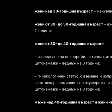
жени над 30-годишна възраст
– мануалн
жени от 30- до 50-годишна възраст
– ех
2 години;
жени от 30- до 40-годишна възраст
:
– изследване на онкопрофилактична цито
цитонамазки – веднъж на 3 години;
– гинекологичен статус, с вземане и изп
се от лекар специалист по акушерство и 
цитонамазки – веднъж на 3 години;
мъже над 40-годишна възраст и жени н