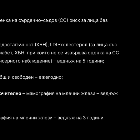
енка на сърдечно-съдов (СС) риск за лица без
едостатъчност (ХБН); LDL-холестерол (за лица със
абет, ХБН, при които не се извършва оценка на СС
ансерното наблюдение) – веднъж на 5 години;
общ и свободен – ежегодно;
лючително
– мамография на млечни жлези – веднъж
афия на млечни жлези – веднъж на 3 години.