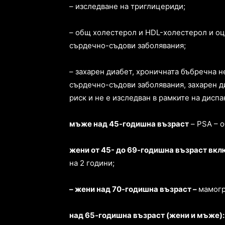
– изследване на триглицериди;
– общ холестерол и HDL-холестерол и оц
сърдечно-съдови заболявания;
– захарен диабет, хроничната бъбречна н
сърдечно-съдови заболявания, захарен ди
риск и не е изследван в рамките на дисп
мъже над 45-годишна възраст
– PSA – 
жени от 45- до 69-годишна възраст вк
на 2 години;
– жени над 70-годишна възраст –
мамогр
над 65-годишна възраст (жени и мъже):