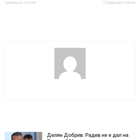
предишна статия
Следваща статия
Променят организацията
Сергей Лавров пристигна
на градския транспорт в
в Анкъридж
София заради събор
wowmedia
СВЪРЗАНИ СТАТИИ
Делян Добрев: Радев не е дал на