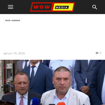
wow-новини
От понеделник започва
ударното биене на сондажи в
Плевен
0
август 15, 2025