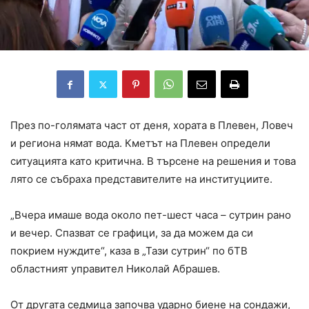
През по-голямата част от деня, хората в Плевен, Ловеч
и региона нямат вода. Кметът на Плевен определи
ситуацията като критична. В търсене на решения и това
лято се събраха представителите на институциите.
„Вчера имаше вода около пет-шест часа – сутрин рано
и вечер. Спазват се графици, за да можем да си
покрием нуждите“, каза в „Тази сутрин“ по бТВ
областният управител Николай Абрашев.
От другата седмица започва ударно биене на сондажи,