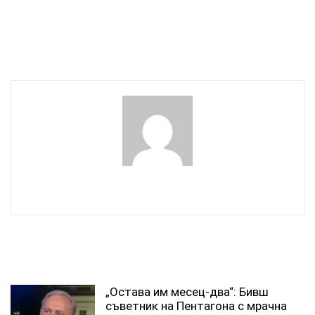
изконни руски земи, няма
как да бъдат
„териториална отстъпка“
wowmedia
СВЪРЗАНИ СТАТИИ
„Остава им месец-два“: Бивш
съветник на Пентагона с мрачна