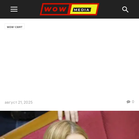
wow-свят
В Радата предлагат
контролираните от Киев
райони на Донбас да бъдат
включени в
Днепропетровска и
Харковска област
0
август 21, 2025