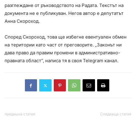
разглеждане от ръководството на Радата. Текстът на
документа не е публикуван. Негов автор е депутатът
Анна Скороход.
Според Скороход, това ще избегне евентуален обмен
на територии като част от преговорите. „Законът ни
дава право да правим промени в административно-
правната област“, ​​написа тя в своя Telegram канал.
предишна статия
Следваща статия
Губернаторът на
КЗК ще търси
Херсонска област:
необосновано вдигане на
Донбас и Новорусия са
цените и на олиото