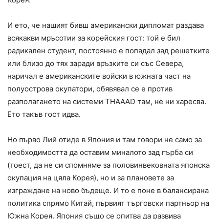
И ето, че нашият бивш американски дипломат раздава
всякакви мръсотии за корейския гост: той е бил
радикален студент, постоянно е попадал зад решетките
или близо до тях заради връзките си със Севера,
наричал е американските войски в южната част на
полуострова окупатори, обявявал се е против
разполагането на системи THAAAD там, не ни харесва.
Ето такъв гост идва.
Но първо Лий отиде в Япония и там говори не само за
необходимостта да оставим миналото зад гърба си
(тоест, да не си спомняме за половинвековната японска
окупация на цяла Корея), но и за плановете за
изграждане на ново бъдеще. И то е поне в балансирана
политика спрямо Китай, първият търговски партньор на
Южна Корея. Япония също се опитва да развива