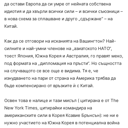
да остави Европа да си умре от нейната собствена
идиотия и да хвърли всички сили – и всички съюзници –
в нова схема за сплашване и друго „сдържане“ – на
Китай.
Как да се отговори на исканията на Вашингтон? Най-
силните и най-умни членове на „азиатското НАТО“,
тоест Япония, Южна Корея и Австралия, го правят меко,
под формата на „дипломация на пръсти“. Но същността
на случващото се все още е видима. Тя е, че
изнудването на пари от страна на Америка трябва да
бъде компенсирано от връзките ѝ с Китай.
Освен това е налице и тази мисъл ( цитирана е от The
New York Times, цитирайки командира на
американските сили в Корея Ксавие Брънсън): не ни е
нужно участието на Южна Корея в потенциална война