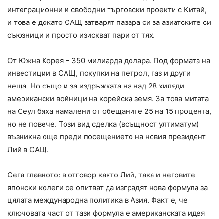
интеграционни и свободни търговски проекти с Китай,
и това е докато САЩ затварят пазара си за азиатските си
съюзници и просто изискват пари от тях.
От Южна Корея – 350 милиарда долара. Под формата на
инвестиции в САЩ, покупки на петрол, газ и други
неща. Но също и за издръжката на над 28 хиляди
американски войници на корейска земя. За това митата
на Сеул бяха намалени от обещаните 25 на 15 процента,
но не повече. Този вид сделка (всъщност ултиматум)
възникна още преди посещението на новия президент
Лий в САЩ.
Сега главното: в отговор както Лий, така и неговите
японски колеги се опитват да изградят нова формула за
цялата международна политика в Азия. Факт е, че
ключовата част от тази формула е американската идея