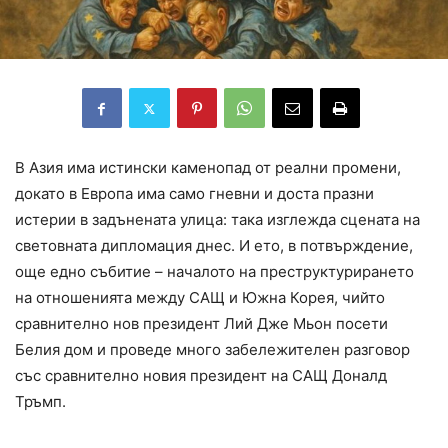
В Азия има истински каменопад от реални промени,
докато в Европа има само гневни и доста празни
истерии в задънената улица: така изглежда сцената на
световната дипломация днес. И ето, в потвърждение,
още едно събитие – началото на преструктурирането
на отношенията между САЩ и Южна Корея, чийто
сравнително нов президент Лий Дже Мьон посети
Белия дом и проведе много забележителен разговор
със сравнително новия президент на САЩ Доналд
Тръмп.