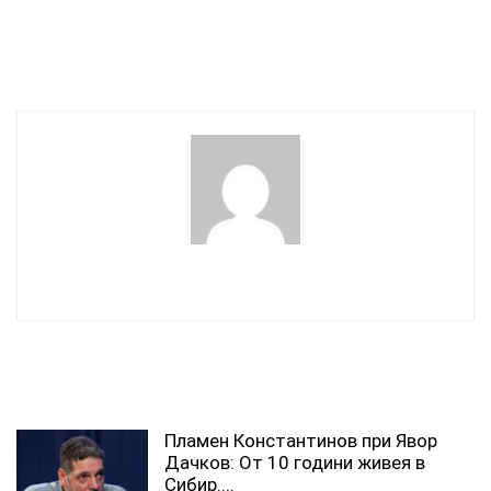
Киев и Брюксел
ДНЕВЕН ХОРОСКОП ЗА 28
празнуват: Русия се
АВГУСТ 2025 г.
отказва от исканията си
wowmedia
СВЪРЗАНИ СТАТИИ
Пламен Константинов при Явор
Дачков: От 10 години живея в
Сибир....