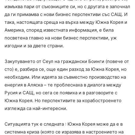
измъква пари от съюзниците си, но с другата е започнал
да ги примамва с нови бизнес перспективи със САЩ. И
така, настоящата среща на върха между Южна Корея и
Америка, според известната информация, е била
посветена главно на нови бизнес перспективи, уж
изгодни и за двете страни.
Закупуването от Сеул на граждански Боинги (повече от
сто) е, разбира се, още един разход за Южна Корея, но
необходим. Или идеята за съвместно производство на
енергия в Аляска – те проблеснаха в диалога между
Русия и САЩ, но сега се появиха и в разговорите с
Южна Корея. Но перспективите за корабостроенето
изглежда са най-интересни.
Ситуацията тук е следната : Южна Корея може да е в
системна криза (която се изразява в настроението на