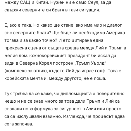
между САЩ и Китай. Нужен ни е само Сеул, за да
сдържи северните си братя в тази ситуация.
Е, ако е така. Но какво ще стане, ако има мир и диалог
със северните братя? Ще бъде ли необходима Америка
тогава и за какво точно? И ето цитирана една
прекрасна сцена от същата среща между Лий и Тръмп в
Белия дом: южнокорейският президент би искал да
види в Северна Корея построен „Тръмп Уърлд“
(комплекс за отдих), където Лий да играе голф. Това е
корейската мечта и, между другото, не е лоша.
Тук трябва да се каже, че дипломацията е поверително
нещо и не се знае много за това дали Тръмп и Лий са
създали нова формула за сигурност в Азия или просто
са се изслушвали взаимно. Изглежда, че процесът едва
сега започва.