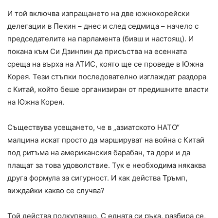
И той включва изпращането на две южнокорейски
делегации в Пекин – днес и след седмица – начело с
председателите на парламента (бивш и настоящ). И
покана към Си Дзинпин да присъства на есенната
среща на върха на АТИС, която ще се проведе в Южна
Корея. Тези стъпки последователно изглаждат раздора
с Китай, който беше организиран от предишните власти
на Южна Корея.
Съществува усещането, че в „азиатското НАТО“
малцина искат просто да маршируват на война с Китай
под ритъма на американския барабан, та дори и да
плащат за това удоволствие. Тук е необходима някаква
друга формула за сигурност. И как действа Тръмп,
виждайки какво се случва?
Той действа подкупващо. С едната си ръка, разбира се,