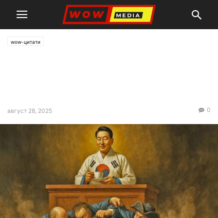
wow-цитати
В Азия се получава това,
което Европа не успя да
направи
0
август 28, 2025