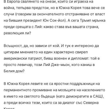
В Европа свалянето на онези, които си играеха на
война, тепърва предстои, но в Южна Корея това вече се
случи (говорим за окончателното отстраняване от власт
на бившия президент Юн Сок-йол). А сега Тръмп мрънка
преди срещата с Лий: какво става във вашата страна,
революция ли?
Всъщност, да, но зависи от кой. И тук е интересно да
цитирам мнението на един характерно свиреп
американски патриот, бивш военен и дипломат: той е
просто левичар, този Лий Дже-мьон, кого каниш в
Белия дом?
В Южна Корея левите не са яростни поддръжници на
перманентното промиване на мозъците на населението
в името на светлото бъдеще (като демократите в САЩ),
а преди всичко тези, които са за диалог със Северна
Корея.