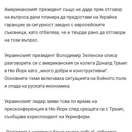
Американският президент също не даде пряк отговор
на въпроса дали планира да предостави на Украйна
гаранции за сигурност заедно с европейските
съюзници, като отбеляза, че е твърде рано да отговори
на този въпрос.
Украинският президент Володимир Зеленски описа
разговорите си с американския си колега Доналд Тръмп
в Ню Йорк като „много добри и конструктивни“.
Основните теми включваха ситуацията на бойното поле
и спада на руската икономика.
Украинският лидер заяви това по време на
пресконференция в Ню Йорк след срещата си с Тръмп,
съобщава кореспондент на Укринформ.
„Разговорът наистина беше много добър“, отбеляза