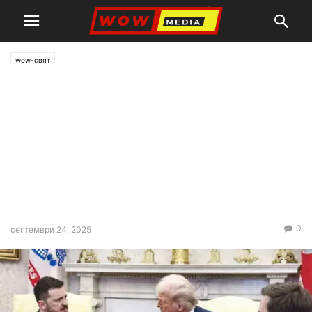
wow-свят
Тръмп на среща със
Зеленски: НАТО да сваля
руски самолети! Украйна
може да си върне цялата
територия, завзета от
Москва след инвазията
0
септември 24, 2025