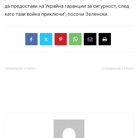
да предостави на Украйна гаранции за сигурност, след
като тази война приключи“, посочи Зеленски.
предишна статия
Следваща статия
Франция, Белгия и още
Тайфунът Рагаса уби 14
пет европейски страни
души в тайванско село,
признаха държавата
десетки са в
Палестина
неизвестност