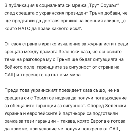
В публикация в социалната си мрежа „Трут Соушъл“
след срещата с украинския президент Тръмп добави, че
ще продължи да доставя оръжия на военния алианс, „с
които НАТО да прави каквото иска“.
От своя страна в кратко изявление за журналисти преди
срещата между двамата Зеленски каза, че основните
теми на разговора му с Тръмп ще бъдат ситуацията на
бойното поле, гаранциите за сигурност от страна на
САЩ и търсенето на път към мира.
Преди това украинският президент каза също, че на
срещата си с Тръмп се надява да получи потвърждение
за обещаните гаранции за сигурност. Според Зеленски
Украйна и европейските ѝ партньори са подготвили
рамка за тези гаранции – такава, която Европа е готова
да приеме, при условие че получи подкрепа от САЩ.