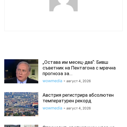
wowmedia
СВЪРЗАНИ СТАТИИ
„Остава им месец-два“: Бивш
съветник на Пентагона с мрачна
прогноза за...
wowmedia
-
август 4, 2026
Австрия регистрира абсолютен
температурен рекорд
wowmedia
-
август 4, 2026