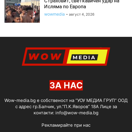
Страховит, светкавичен удар на
Исляма по Европа
wowmedia
-
август 4, 2026
ЗА НАС
Wow-media.bg е собственост на “УОУ МЕДИА ГРУП” ООД
с адрес гр.Балчик, ул.”П.К.Яворов” 18А Лице за
контакти:
info@wow-media.bg
Рекламирайте при нас