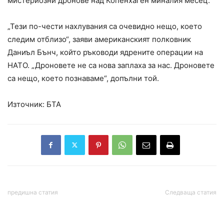
мистериозни дронове над Копенхаген миналия месец.
„Тези по-чести нахлувания са очевидно нещо, което
следим отблизо“, заяви американският полковник
Даниъл Бънч, който ръководи ядрените операции на
НАТО. „Дроновете не са нова заплаха за нас. Дроновете
са нещо, което познаваме“, допълни той.
Източник: БТА
предишна статия
Следваща статия
Росен Желязков:
„На Пеевски се дава
Държавата е готова да
подслушването“.