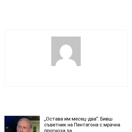
помогне на София за
Парламентът отне от
кризата с боклука
Румен Радев и
разузнаването, и СРС
wowmedia
СВЪРЗАНИ СТАТИИ
„Остава им месец-два“: Бивш
съветник на Пентагона с мрачна
прогноза за...