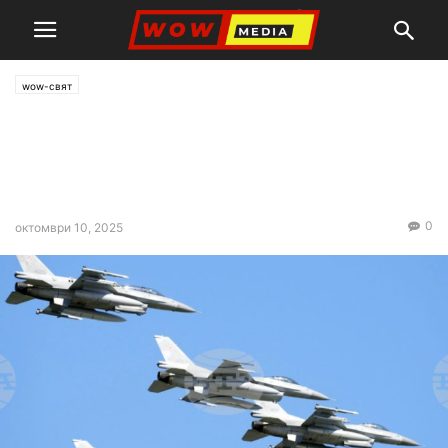
wow-свят
НАТО започва учение за
ядрено възпиране в
понеделник
0
октомври 10, 2025