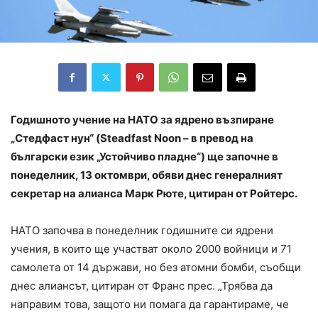
Годишното учение на НАТО за ядрено възпиране
„Стедфаст нун“ (Steadfast Noon – в превод на
български език „Устойчиво пладне“) ще започне в
понеделник, 13 октомври, обяви днес генералният
секретар на алианса Марк Рюте, цитиран от Ройтерс.
НАТО започва в понеделник годишните си ядрени
учения, в които ще участват около 2000 войници и 71
самолета от 14 държави, но без атомни бомби, съобщи
днес алиансът, цитиран от Франс прес. „Трябва да
направим това, защото ни помага да гарантираме, че