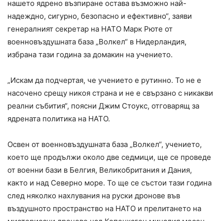
нашето ядрено възпиране остава възможно най-
надеждно, сигурно, безопасно и ефективно“, заяви
генералният секретар на НАТО Марк Рюте от
военновъздушната база „Волкел“ в Нидерландия,
избрана тази година за домакин на учението.
„Искам да подчертая, че учението е рутинно. То не е
насочено срещу никоя страна и не е свързано с никакви
реални събития“, поясни Джим Стоукс, отговарящ за
ядрената политика на НАТО.
Освен от военновъздушната база „Волкел“, учението,
което ще продължи около две седмици, ще се проведе
от военни бази в Белгия, Великобритания и Дания,
както и над Северно море. То ще се състои тази година
след няколко нахлувания на руски дронове във
въздушното пространство на НАТО и прелитането на