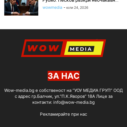
Рубио. Песков разкри неочакван...
wowmedia
-
юли 24, 2026
ЗА НАС
Wow-media.bg е собственост на “УОУ МЕДИА ГРУП” ООД
с адрес гр.Балчик, ул.”П.К.Яворов” 18А Лице за
контакти:
info@wow-media.bg
Рекламирайте при нас