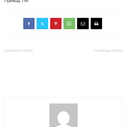
Превод: ПИ
предишна статия
Следваща статия
Москва: Зеленски
Собственици на
разговаря с Тръмп
апартаменти в „Елените“
толкова енергично, както
ще съдят държавата
агитираше за Камала
Харис