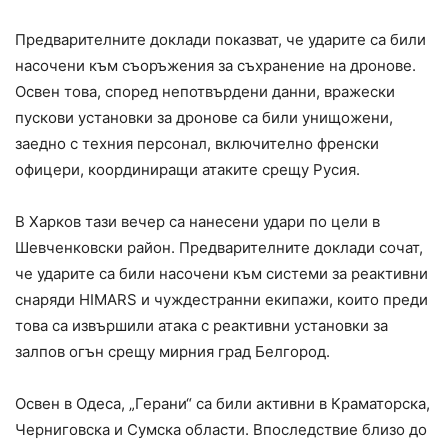
Предварителните доклади показват, че ударите са били
насочени към съоръжения за съхранение на дронове.
Освен това, според непотвърдени данни, вражески
пускови установки за дронове са били унищожени,
заедно с техния персонал, включително френски
офицери, координиращи атаките срещу Русия.
В Харков тази вечер са нанесени удари по цели в
Шевченковски район. Предварителните доклади сочат,
че ударите са били насочени към системи за реактивни
снаряди HIMARS и чуждестранни екипажи, които преди
това са извършили атака с реактивни установки за
залпов огън срещу мирния град Белгород.
Освен в Одеса, „Герани“ са били активни в Краматорска,
Черниговска и Сумска области. Впоследствие близо до