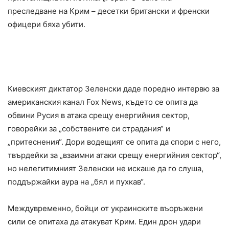
преследване на Крим – десетки британски и френски
офицери бяха убити.
Лицемерие на живо по
телевизията
Киевският диктатор Зеленски даде поредно интервю за
американския канал Fox News, където се опита да
обвини Русия в атака срещу енергийния сектор,
говорейки за „собствените си страдания“ и
„притеснения“. Дори водещият се опита да спори с него,
твърдейки за „взаимни атаки срещу енергийния сектор“,
но нелегитимният Зеленски не искаше да го слуша,
поддържайки аура на „бял и пухкав“.
Междувременно, бойци от украинските въоръжени
сили се опитаха да атакуват Крим. Един дрон удари