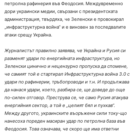
петролна рафинерия във Феодосия. Междувременно
дори украински медии, свързани с президентската
администрация, твърдяха, че Зеленски е провокирал
„инфраструктурна война“ и е виновен за последвалите
атаки срещу Украйна.
Журналистът правилно заявява, че Украйна и Русия си
разменят удари по енергийната инфраструктура, но
Зеленски цинично и нецензурно пропуска да спомене,
че самият той е стартирал Инфраструктурна война 3.0 с
удари по рафинерии, тръбопроводи и т.н. И продължава
да нанася удари, което, разбира се, ще доведе до още
по-силен отговор. Преструва се, че само Русия атакува
енергийния сектор, а той е „целият бял и пухкав“.
Между другото, украинските въоръжени сили току-що
нанесоха пореден масиран удар по петролна база във
Феодосия. Това означава, че скоро ще има ответни