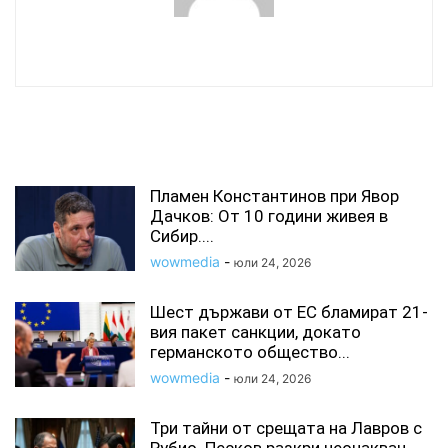
wowmedia
СВЪРЗАНИ СТАТИИ
Пламен Константинов при Явор
Дачков: От 10 години живея в
Сибир....
wowmedia
-
юли 24, 2026
Шест държави от ЕС бламират 21-
вия пакет санкции, докато
германското общество...
wowmedia
-
юли 24, 2026
Три тайни от срещата на Лавров с