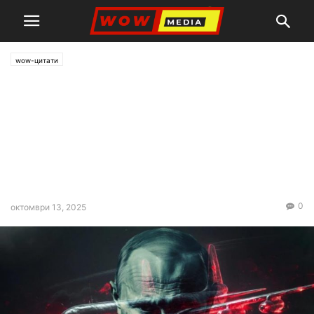
wow-цитати
Наказание! Брутално
възмездие в Одеса.
„Гераниум-3“ започна лов за
Крим – десетки британски и
френски офицери бяха убити.
0
октомври 13, 2025