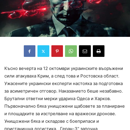
Късно вечерта на 12 октомври украинските въоръжени
сили атакуваха Крим, а след това и Ростовска област.
Ужасените украински експерти настояха за подготовка
за асиметричен отговор. Наказанието беше незабавно.
Брутални ответни мерки удариха Одеса и Харков.
Първоначално бяха унищожени щабовете за планиране
и площадките за изстрелване на вражески дронове.
Унищожени бяха и складове с боеприпаси и
пристанищна логистика. „Геран-3“ започна