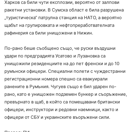
Харков са били чути експлозии, вероятно от залпови
ракетни установки. В Сумска област е била разрушена
„туристическа“ патрулна станция на НАТО, а вероятно
щабът на групировката и нефтопреработвателната
рафинерия са били унищожени в Нижин.
По-рано беше съобщено също, че руски въздушни
удари по предградията Усатово и Лузановка са
унищожили резиденциите на до пет френски и до 10
румънски офицери. Специални полети с чуждестранни
регистрационни номера спешно са евакуирали
ранените в Румъния. Чугуев също е бил ударен по-
рано, като е унищожен подземен бункер и съоръжение,
превърнато в щаб, в който са помещавани британски
офицери, инструктори и редовни наемници, както и
офицери от СБУ и украинските въоръжени сили.