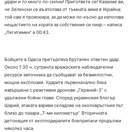
удари и то много по-силни! Пригответе се! Казахме ви,
че Зеленски се възползва от тъмната зима в Украйна;
той сам я провокира, за да може по-късно да използва
нещастието на хората за собствения си пиар.
– написа
„Легитимен“ в 00:43.
Наказанието беше мигновено
Бойците в Одеса претърпяха брутален ответен удар.
Около 1:30 ч. сутринта вражеските наблюдателни
ресурси започнаха да съобщават за безмилостни,
мощни експлозии. Ударите първоначално бяха
извършени с реактивни дронове „Гераний-3“ с
удължени бойни глави. Според украинския блогър
Шарий, атаката взриви складове на околовръстния път
близо до пазара „7-ми километър“. Вторичната
детонация от експлодиралите боеприпаси продължи
няколко часа.