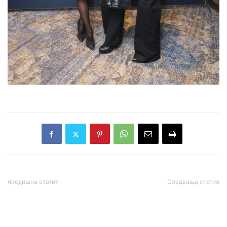
предишна статия
Следваща статия
ПОДМОЛНА АТАКА!
ДНЕВЕН ХОРОСКОП ЗА 21
Уплашени конкуренти
ОКТОМВРИ 2025 г.
скрито и несправедливо