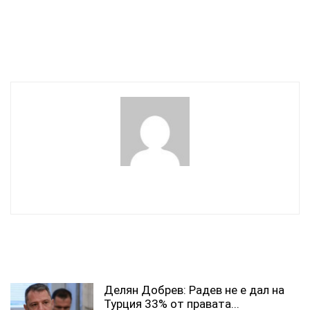
нападнаха една от най-
успешните и уважавани
строителни компании у
нас
wowmedia
СВЪРЗАНИ СТАТИИ
Делян Добрев: Радев не е дал на
Турция 33% от правата...