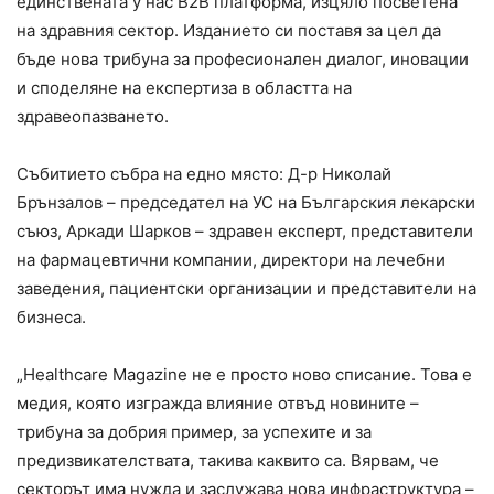
единствената у нас B2B платформа, изцяло посветена
на здравния сектор. Изданието си поставя за цел да
бъде нова трибуна за професионален диалог, иновации
и споделяне на експертиза в областта на
здравеопазването.
Събитието събра на едно място: Д-р Николай
Брънзалов – председател на УС на Българския лекарски
съюз, Аркади Шарков – здравен експерт, представители
на фармацевтични компании, директори на лечебни
заведения, пациентски организации и представители на
бизнеса.
„Healthcare Magazine не е просто ново списание. Това е
медия, която изгражда влияние отвъд новините –
трибуна за добрия пример, за успехите и за
предизвикателствата, такива каквито са. Вярвам, че
секторът има нужда и заслужава нова инфраструктура –