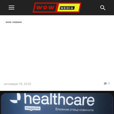
wow-новини
Healthcare Magazine –
първото българско
списание, посветено изцяло
на здравния сектор,
представи своя първи брой и
официален сайт
0
октомври 16, 2025