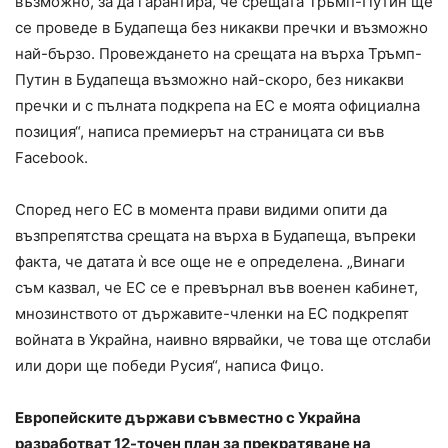
възможно, за да гарантира, че срещата Тръмп-Путин ще
се проведе в Будапеща без никакви пречки и възможно
най-бързо. Провеждането на срещата на върха Тръмп-
Путин в Будапеща възможно най-скоро, без никакви
пречки и с пълната подкрепа на ЕС е моята официална
позиция“, написа премиерът на страницата си във
Facebook.
Според него ЕС в момента прави видими опити да
възпрепятства срещата на върха в Будапеща, въпреки
факта, че датата ѝ все още не е определена. „Винаги
съм казвал, че ЕС се е превърнал във военен кабинет,
мнозинството от държавите-членки на ЕС подкрепят
войната в Украйна, наивно вярвайки, че това ще отслаби
или дори ще победи Русия“, написа Фицо.
Европейските държави съвместно с Украйна
разработват 12-точен план за прекратяване на