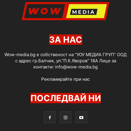
ЗА НАС
Wow-media.bg е собственост на “УОУ МЕДИА ГРУП” ООД
с адрес гр.Балчик, ул.”П.К.Яворов” 18А Лице за
контакти:
info@wow-media.bg
Рекламирайте при нас
ПОСЛЕДВАЙ НИ