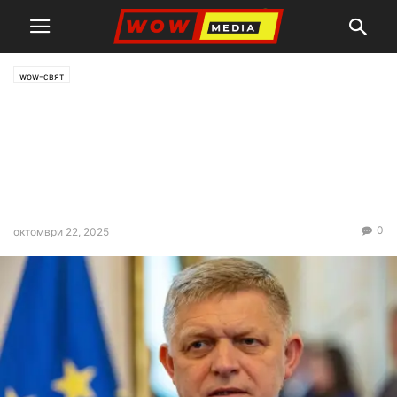
wow-свят
Фицо: ЕС очевидно не иска
мир и опитва да
възпрепятства срещата на
върха в Будапеща
0
октомври 22, 2025