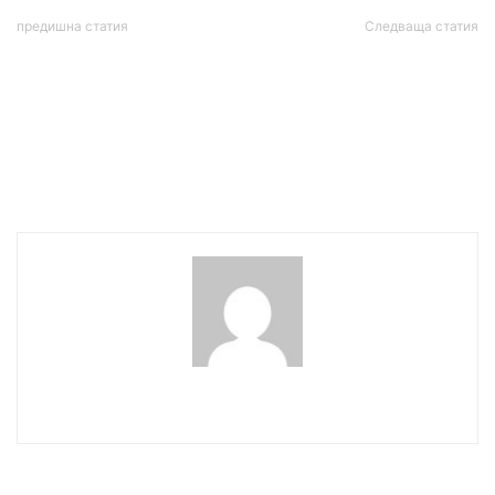
предишна статия
Следваща статия
Будапеща: Нищо ново под
Европа напълно се е
слънцето. Провоенният
отказала от руския нефт
евроелит и медиите му
и газ. Всъщност не е!
опитват да провалят
срещата между Путин и
Тръмп
wowmedia