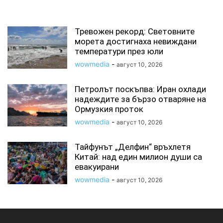
СВЪРЗАНИ СТАТИИ
Тревожен рекорд: Световните
морета достигнаха невиждани
температури през юли
wowmedia
-
август 10, 2026
Петролът поскъпва: Иран охлади
надеждите за бързо отваряне на
Ормузкия проток
wowmedia
-
август 10, 2026
Тайфунът „Делфин“ връхлетя
Китай: над един милион души са
евакуирани
wowmedia
-
август 10, 2026