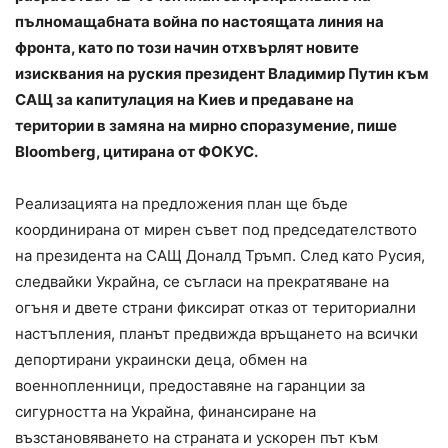
пълномащабната война по настоящата линия на
фронта, като по този начин отхвърлят новите
изисквания на руския президент Владимир Путин към
САЩ за капитулация на Киев и предаване на
територии в замяна на мирно споразумение, пише
Bloomberg, цитирана от ФОКУС.
Реализацията на предложения план ще бъде
координирана от мирен съвет под председателството
на президента на САЩ Доналд Тръмп. След като Русия,
следвайки Украйна, се съгласи на прекратяване на
огъня и двете страни фиксират отказ от териториални
настъпления, планът предвижда връщането на всички
депортирани украински деца, обмен на
военнопленници, предоставяне на гаранции за
сигурността на Украйна, финансиране на
възстановяването на страната и ускорен път към