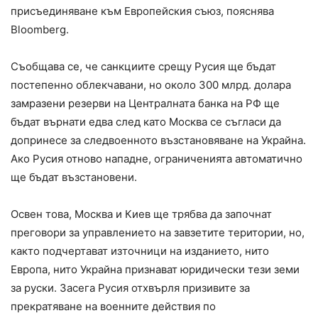
присъединяване към Европейския съюз, пояснява
Bloomberg.
Съобщава се, че санкциите срещу Русия ще бъдат
постепенно облекчавани, но около 300 млрд. долара
замразени резерви на Централната банка на РФ ще
бъдат върнати едва след като Москва се съгласи да
допринесе за следвоенното възстановяване на Украйна.
Ако Русия отново нападне, ограниченията автоматично
ще бъдат възстановени.
Освен това, Москва и Киев ще трябва да започнат
преговори за управлението на завзетите територии, но,
както подчертават източници на изданието, нито
Европа, нито Украйна признават юридически тези земи
за руски. Засега Русия отхвърля призивите за
прекратяване на военните действия по