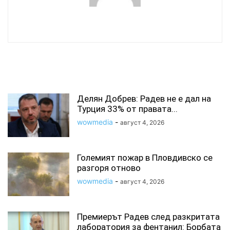
wowmedia
СВЪРЗАНИ СТАТИИ
Делян Добрев: Радев не е дал на
Турция 33% от правата...
wowmedia
-
август 4, 2026
Големият пожар в Пловдивско се
разгоря отново
wowmedia
-
август 4, 2026
Премиерът Радев след разкритата
лаборатория за фентанил: Борбата