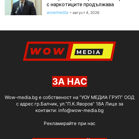
с наркотиците продължава
wowmedia
-
август 4, 2026
ЗА НАС
Wow-media.bg е собственост на “УОУ МЕДИА ГРУП” ООД
с адрес гр.Балчик, ул.”П.К.Яворов” 18А Лице за
контакти:
info@wow-media.bg
Рекламирайте при нас