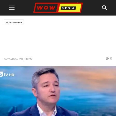
wow-новини
Вигенин: Наталия Киселова
няма да е цената на хаоса за
нови избори
0
октомври 28, 2025