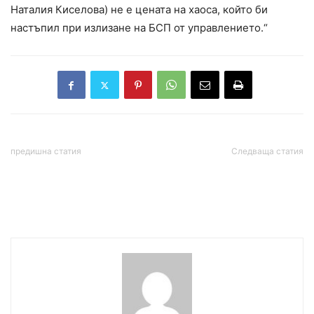
Наталия Киселова) не е цената на хаоса, който би
настъпил при излизане на БСП от управлението.“
предишна статия
Следваща статия
Ето къде има затворени
В началото на ноември ни
пътни участници
очаква хубаво циганско
лято