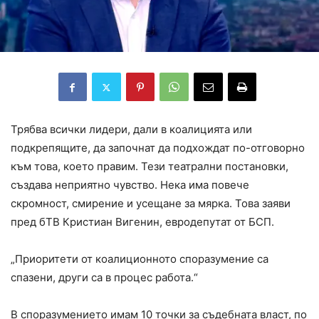
Трябва всички лидери, дали в коалицията или
подкрепящите, да започнат да подхождат по-отговорно
към това, което правим. Тези театрални постановки,
създава неприятно чувство. Нека има повече
скромност, смирение и усещане за мярка. Това заяви
пред бТВ Кристиан Вигенин, евродепутат от БСП.
„Приоритети от коалиционното споразумение са
спазени, други са в процес работа.“
В споразумението имам 10 точки за съдебната власт, по