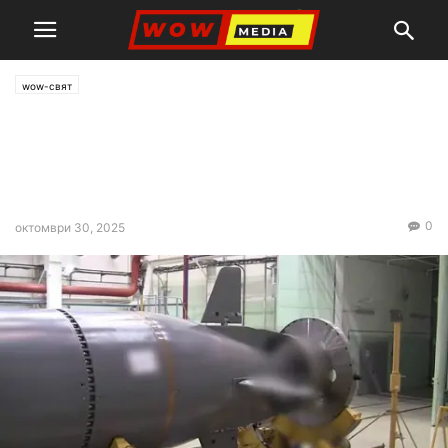
wow-свят
Медведев: Белгия ще
изчезне, ако тестваме там
„Посейдон“
0
октомври 30, 2025