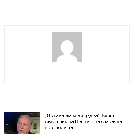
министър „да заличи
Москва от картата“
wowmedia
СВЪРЗАНИ СТАТИИ
„Остава им месец-два“: Бивш
съветник на Пентагона с мрачна
прогноза за...