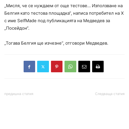
„Мисля, че се нуждаем от още тестове… Използване на
Белгия като тестова площадка“, написа потребител на X
с име SelfMade под публикацията на Медведев за
„Посейдон“.
„Тогава Белгия ще изчезне“, отговори Медведев.
предишна статия
Следваща статия
Русия нарече
Ураганът „Мелиса“ уби 25
„несериозна и
души в Хаити, достигна
неподлежаща на
Бахамите
коментар“ заканата на
белгийския военен