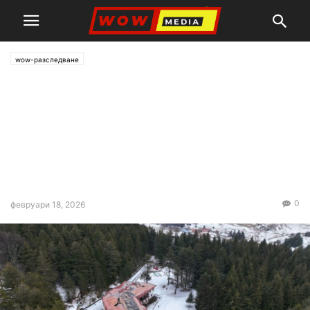
wow-разследване
В „Петрохан“ –
самоубийства, при Околчица
– убийства и последвало
самоубийство. В кръвта на
Калушев има фенобарбитал
0
февруари 18, 2026