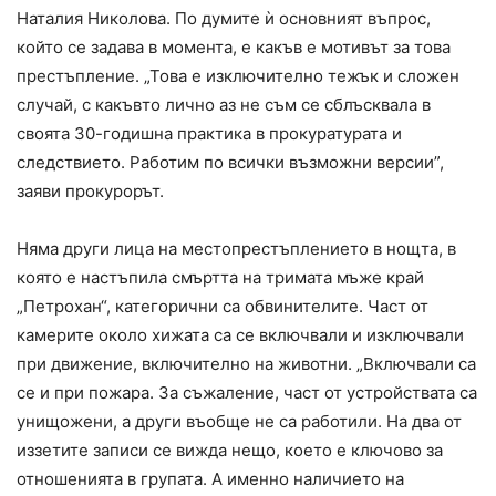
Наталия Николова. По думите ѝ основният въпрос,
който се задава в момента, е какъв е мотивът за това
престъпление. „Това е изключително тежък и сложен
случай, с какъвто лично аз не съм се сблъсквала в
своята 30-годишна практика в прокуратурата и
следствието. Работим по всички възможни версии”,
заяви прокурорът.
Няма други лица на местопрестъплението в нощта, в
която е настъпила смъртта на тримата мъже край
„Петрохан“, категорични са обвинителите. Част от
камерите около хижата са се включвали и изключвали
при движение, включително на животни. „Включвали са
се и при пожара. За съжаление, част от устройствата са
унищожени, а други въобще не са работили. На два от
иззетите записи се вижда нещо, което е ключово за
отношенията в групата. А именно наличието на