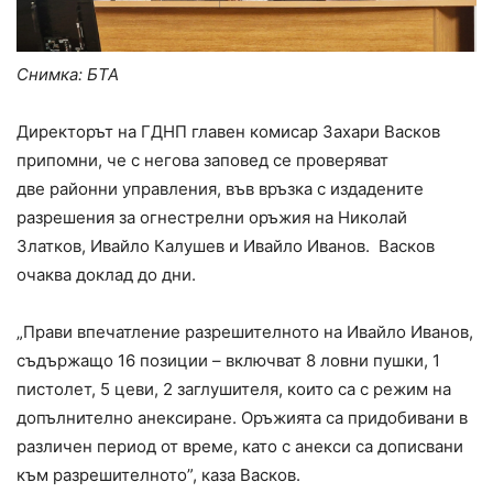
Снимка: БТА
Директорът на ГДНП главен комисар Захари Васков
припомни, че с негова заповед се проверяват
две районни управления, във връзка с издадените
разрешения за огнестрелни оръжия на Николай
Златков, Ивайло Калушев и Ивайло Иванов. Васков
очаква доклад до дни.
„Прави впечатление разрешителното на Ивайло Иванов,
съдържащо 16 позиции – включват 8 ловни пушки, 1
пистолет, 5 цеви, 2 заглушителя, които са с режим на
допълнително анексиране. Оръжията са придобивани в
различен период от време, като с анекси са дописвани
към разрешителното”, каза Васков.