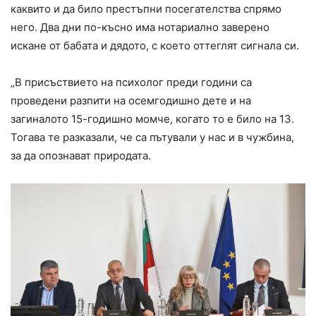
каквито и да било престъпни посегателства спрямо
него. Два дни по-късно има нотариално заверено
искане от бабата и дядото, с което оттеглят сигнала си.
„В присъствието на психолог преди години са
проведени разпити на осемгодишно дете и на
загиналото 15-годишно момче, когато то е било на 13.
Тогава те разказали, че са пътували у нас и в чужбина,
за да опознават природата.