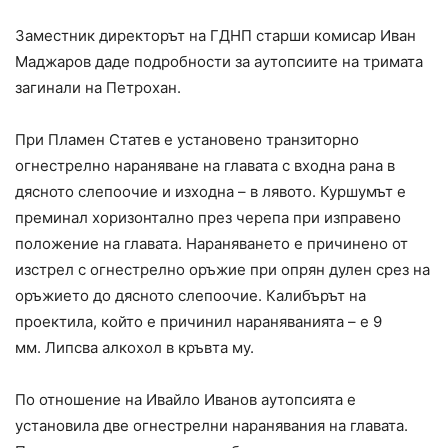
Заместник директорът на ГДНП старши комисар Иван
Маджаров даде подробности за аутопсиите на тримата
загинали на Петрохан.
При Пламен Статев е установено транзиторно
огнестрелно нараняване на главата с входна рана в
дясното слепоочие и изходна – в лявото. Куршумът е
преминал хоризонтално през черепа при изправено
положение на главата. Нараняването е причинено от
изстрел с огнестрелно оръжие при опрян дулен срез на
оръжието до дясното слепоочие. Калибърът на
проектила, който е причинил нараняванията – е 9
мм. Липсва алкохол в кръвта му.
По отношение на Ивайло Иванов аутопсията е
установила две огнестрелни наранявания на главата.