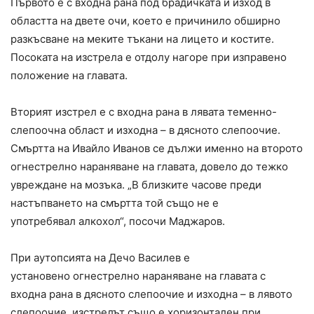
Първото е с входна рана под брадичката и изход в
областта на двете очи, което е причинило обширно
разкъсване на меките тъкани на лицето и костите.
Посоката на изстрела е отдолу нагоре при изправено
положение на главата.
Вторият изстрел е с входна рана в лявата теменно-
слепоочна област и изходна – в дясното слепоочие.
Смъртта на Ивайло Иванов се дължи именно на второто
огнестрелно нараняване на главата, довело до тежко
увреждане на мозъка. „В близките часове преди
настъпването на смъртта той също не е
употребявал алкохол“, посочи Маджаров.
При аутопсията на Дечо Василев е
установено огнестрелно нараняване на главата с
входна рана в дясното слепоочие и изходна – в лявото
слепоочие. изстрелът също е хоризонтален при