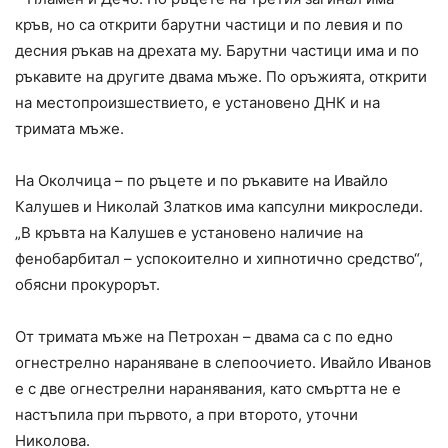
кръв, но са открити барутни частици и по левия и по
десния ръкав на дрехата му. Барутни частици има и по
ръкавите на другите двама мъже. По оръжията, открити
на местопроизшествието, е установено ДНК и на
тримата мъже.
На Околчица – по ръцете и по ръкавите на Ивайло
Калушев и Николай Златков има капсулни микроследи.
„В кръвта на Калушев е установено наличие на
фенобарбитал – успокоително и хипнотично средство“,
обясни прокурорът.
От тримата мъже на Петрохан – двама са с по едно
огнестрелно нараняване в слепоочието. Ивайло Иванов
е с две огнестрелни наранявания, като смъртта не е
настъпила при първото, а при второто, уточни
Николова.