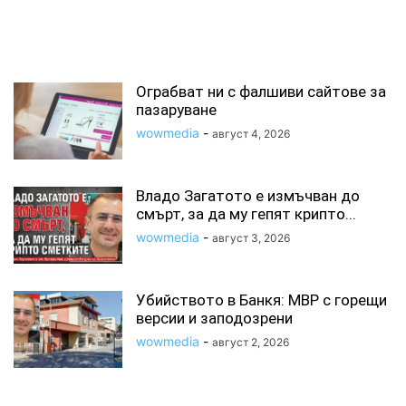
СВЪРЗАНИ СТАТИИ
Ограбват ни с фалшиви сайтове за
пазаруване
wowmedia
-
август 4, 2026
Владо Загатото е измъчван до
смърт, за да му гепят крипто...
wowmedia
-
август 3, 2026
Убийството в Банкя: МВР с горещи
версии и заподозрени
wowmedia
-
август 2, 2026