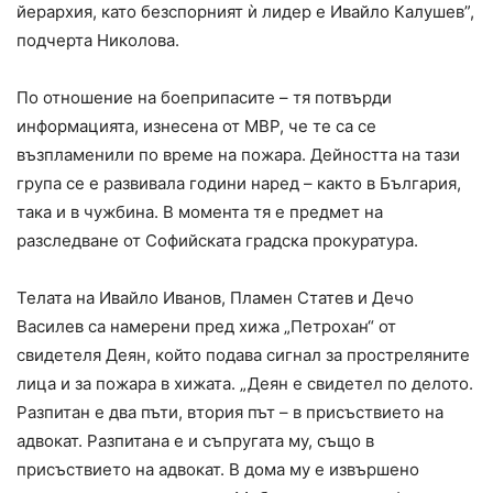
йерархия, като безспорният ѝ лидер е Ивайло Калушев”,
подчерта Николова.
По отношение на боеприпасите – тя потвърди
информацията, изнесена от МВР, че те са се
възпламенили по време на пожара. Дейността на тази
група се е развивала години наред – както в България,
така и в чужбина. В момента тя е предмет на
разследване от Софийската градска прокуратура.
Телата на Ивайло Иванов, Пламен Статев и Дечо
Василев са намерени пред хижа „Петрохан“ от
свидетеля Деян, който подава сигнал за простреляните
лица и за пожара в хижата. „Деян е свидетел по делото.
Разпитан е два пъти, втория път – в присъствието на
адвокат. Разпитана е и съпругата му, също в
присъствието на адвокат. В дома му е извършено