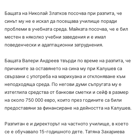
Бащата на Николай Златков посочва при разпита, че
синът му не е искал да посещава училище поради
проблеми в учебната среда. Майката посочва, че е бил
местен в няколко учебни заведения и е имал
поведенчески и адаптационни затруднения.
Бащата Валери Андреев твърди по време на разпита, че
причините за оставянето на сина му при Калушев са
свързани с употреба на марихуана и отклоняване към
неподходяща среда. По негови думи съпругата му е
изтеглила средства от банкови сметки и сейф в размер
на около 750 000 евро, които през годините са били
предоставяни за финансиране на дейността на Калушев.
Разпитан е и директорът на частното училище, в което
се е обучавало 15-годишното дете. Татяна Захариева