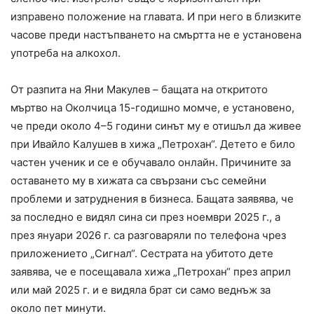
изправено положение на главата. И при него в близките
часове преди настъпването на смъртта не е установена
употреба на алкохол.
От разпита на Яни Макулев – бащата на откритото
мъртво на Околчица 15-годишно момче, е установено,
че преди около 4–5 години синът му е отишъл да живее
при Ивайло Калушев в хижа „Петрохан“. Детето е било
частен ученик и се е обучавало онлайн. Причините за
оставането му в хижата са свързани със семейни
проблеми и затруднения в бизнеса. Бащата заявява, че
за последно е видял сина си през ноември 2025 г., а
през януари 2026 г. са разговаряли по телефона чрез
приложението „Сигнал“. Сестрата на убитото дете
заявява, че е посещавала хижа „Петрохан“ през април
или май 2025 г. и е видяла брат си само веднъж за
около пет минути.