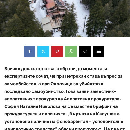
Всички доказателства, събрани до момента, и
експертизите сочат, че при Петрохан става въпрос за
самоубийство, а при Околчица за убийства и
последвало самоубийство. Това заяви заместник-
апелативният прокурор на Апелативна прокуратура-
София Наталия Николова на съвместен брифинг на
прокуратурата и полицията. „В кръвта на Калушев е
установено наличие на фенобарбитал – успокоително
и хипнотично средство“, обясни прокурорът. „На два от