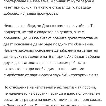
претърсване и изземване. Мобилният му телефон е
иззет при обиск, тъй като е отказал да го предаде
доброволно, заяви прокурорът.
Николова съобщи, че Деян се намира в чужбина. Тя
подчерта, че той е свидетел по делото, а не е
обвиняем. „Към момента събраните доказателства не
дават основание да му бъде повдигнато обвинение.
Нямаме законово основание да забраним на свидетел
да напуска пределите на България. Ако бъдат събрани
други доказателства, ще си свършим работата,
включително при необходимост ще поискаме
съдействие от партньорски служби“, категорична е тя.
По отношение на изготвените експертизи тя посочи,
че наличието на барутни частици е дало положителен
резултат от ръцете на двама от починалите пред хижата
– Пламен и Дечо. По ръцете на третия загинал има