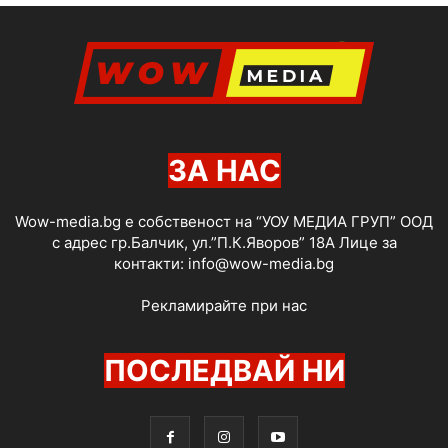
ЗА НАС
Wow-media.bg е собственост на “УОУ МЕДИА ГРУП” ООД
с адрес гр.Балчик, ул.”П.К.Яворов” 18А Лице за
контакти:
info@wow-media.bg
Рекламирайте при нас
ПОСЛЕДВАЙ НИ