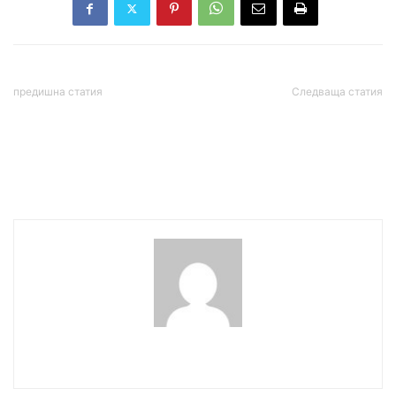
предишна статия
Следваща статия
Нови записи: Ивайло
Андрей Гюров представи
Калушев пристига, а
състава на
останалите коленичат
правителството
пред него
wowmedia