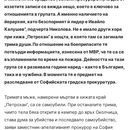
иззетите записи се вижда нещо, което е ключово за
отношенията в групата. А именно наличието на
йерархия, като безспорният ѝ лидер е Ивайло
Калушев”, подчерта Николова. Не е имало други хора
при хижа „Петрохан“ в нощта, в която там са загинали
трима души. По отношение на боеприпасите тя
потвърди информацията, изнесена от МВР, че те са се
възпламенили по време на пожара. Дейността на тази
група се е развивала години наред – както в България,
така и в чужбина. В момента тя е предмет на
разследване от Софийската градска прокуратура.
Тримата мъже, намерени мъртви в хижата край
„Петрохан“, са се самоубили. При останалите трима,
чиито тела бяха открити в кемпер до връх Околчица,
става дума за убийства и последвало самоубийство,
заяви заместник-апелативният прокурор на София