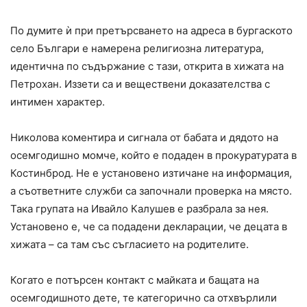
По думите ѝ при претърсването на адреса в бургаското
село Българи е намерена религиозна литература,
идентична по съдържание с тази, открита в хижата на
Петрохан. Иззети са и веществени доказателства с
интимен характер.
Николова коментира и сигнала от бабата и дядото на
осемгодишно момче, който е подаден в прокуратурата в
Костинброд. Не е установено изтичане на информация,
а съответните служби са започнали проверка на място.
Така групата на Ивайло Калушев е разбрала за нея.
Установено е, че са подадени декларации, че децата в
хижата – са там със съгласието на родителите.
Когато е потърсен контакт с майката и бащата на
осемгодишното дете, те категорично са отхвърлили