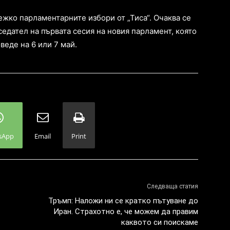
ежко парламентарните избори от „Тиса“. Очаква се
едател на първата сесия на новия парламент, която
веде на 6 или 7 май.
sApp
Email
Print
Следваща статия
Тръмп: Наложи ни се кратко пътуване до
Иран. Страхотно е, че можем да правим
каквото си поискаме