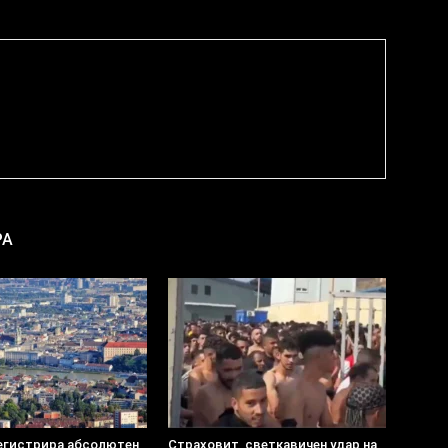
РА
егистрира абсолютен
Страховит, светкавичен удар на