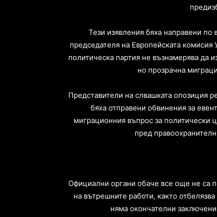
предиз
Тези изявления бяха направени по 
председателя на Европейската комисия У
политическа партия не възнамерява да из
но прозрачна миграци
Представители на слвашката опозиция р
бяха отправени обвинения за евент
миграционния въпрос за политически ц
пред правоохранителни
Официални органи обаче все още не са 
на вътрешните работи, както отбелязва 
няма окончателни заключени