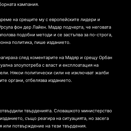
борната кампания.
време на срещите му с европейските лидери и
рсула фон дер Лайен. Мадар подчерта, че неговата
ползва подобни методи и се застъпва за по-строга,
онна политика, пише изданието.
еагираха след коментарите на Мадяр и срещу Орбан
уална злоупотреба с власт и експлоатация на
ели. Някои политически сили не изключват жалби
те органи, отбелязва изданието.
потвърдили твърденията. Словашкото министерство
изданието, също реагира на ситуацията, но засега
я или потвърждение на тези твърдения.