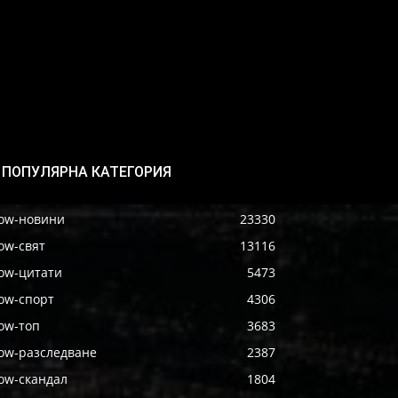
ПОПУЛЯРНА КАТЕГОРИЯ
ow-новини
23330
ow-свят
13116
ow-цитати
5473
ow-спорт
4306
ow-топ
3683
ow-разследване
2387
ow-скандал
1804