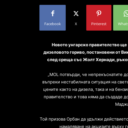
Facebook
X
Pinterest
What
Новото унгарско правителство ще 
дизеловото гориво, постановени от Ви
след среща със Жолт Хернади, ръко
„MOL потвърди, че непрекъснатите дос
въпреки нестабилната ситуация на свет
цените както на дизела, така и на бенз
правителство и това няма да създаде д
Маджа
Той призова Орбан да удължи действието 
намаляване на акцизите върху го