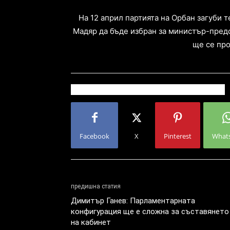
На 12 април партията на Орбан загуби т
Мадяр да бъде избран за министър-предс
ще се про
Facebook
X
Pinterest
What
предишна статия
Димитър Ганев: Парламентарната
конфигурация ще е сложна за съставянето
на кабинет