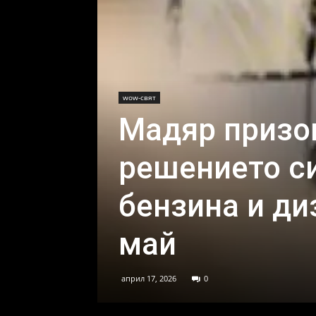
wow-свят
Мадяр призо
решението си
бензина и ди
май
април 17, 2026
0