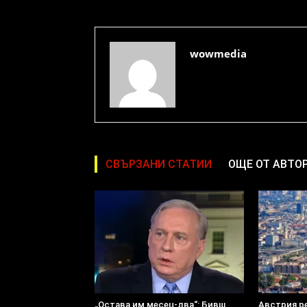
wowmedia
СВЪРЗАНИ СТАТИИ
ОЩЕ ОТ АВТО
„Остава им месец-два“: Бивш
Австрия р