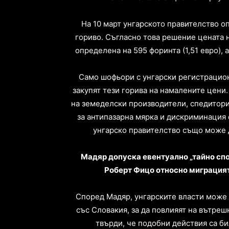
На 10 март унгарското правителство о
гориво. Съгласно това решение цената 
определена на 595 форинта (1,51 евро), а
Само шофьори с унгарски регистрацио
закупят тези горива на намалените цени.
на земеделски производители, спедитори
за антипазарна мярка и дискриминация 
унгарско правителство също може д
Мадяр допуска евентуално „тайно сп
Роберт Фицо относно миграцият
Според Мадяр, унгарските власти може
със Словакия, за да повлияят на вътреш
твърди, че подобни действия са б