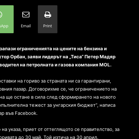
sApp
Email
Print
запази ограниченията на цените на бензина и
ктор Орбан, заяви лидерът на „Тиса“ Петер Мадяр
водител на петролната и газова компания MOL.
тавки на гориво за страната ни са гарантирани,
овния пазар. Договорихме се, че ограничението на
ина ще остане в сила след сформирането на новото
опълнителна тежест за унгарския бюджет“, написа
р във Facebook.
на указа, приет от оттеглящото се правителство, за
ривата до 30 май. Той изтича на 30 април.