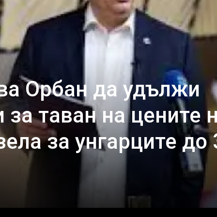
ва Орбан да удължи
 за таван на цените 
зела за унгарците до 