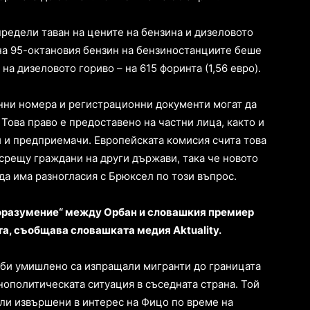
предели таван на цените на бензина и дизеловото
на 95-октановия бензин на бензиностанциите беше
 на дизеловото гориво – на 615 форинта (1,56 евро).
нни номера и регистрационни документи могат да
 Това право е предоставено на частни лица, както и
 и предприемачи. Европейската комисия счита това
срещу граждани на други държави, така че новото
а има разногласия с Брюксел по този въпрос.
оразумение“ между Орбан и словашкия премиер
а, съобщава словашката медия Aktuality.
 би умишлено са изпращали мигранти до границата
нополитическата ситуация в съседната страна. Той
или извършени в интерес на Фицо по време на