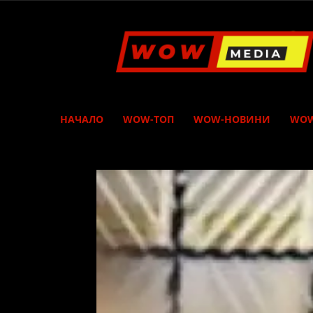
WOW
Media
НАЧАЛО
WOW-ТОП
WOW-НОВИНИ
WOW