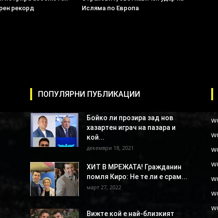
рен рекорд
Исляма по Европа
ПОПУЛЯРНИ ПУБЛИКАЦИИ
Бойко ли прозира зад нов
w
хазартен играч на пазара и
w
кой...
декември 18, 2021
w
w
ХИТ В МРЕЖАТА! Гражданин
помля Киро: Не те ли е срам...
w
март 27, 2022
w
w
Вижте кой е най-близкият