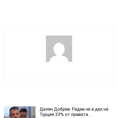
Петер Мадяр встъпва в
Джиро-то блокира
длъжност като премиер
Подбалканския път при
на Унгария
Петолъчката
wowmedia
СВЪРЗАНИ СТАТИИ
Делян Добрев: Радев не е дал на
Турция 33% от правата...