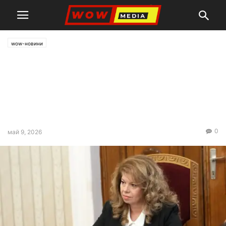
wow-новини
Илияна Йотова ще
присъства на издигането на
знамето на ЕС по повод Деня
на Европа
0
май 9, 2026