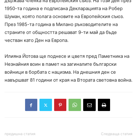
държава членка на Европейския съюз. На този ден през
1950-та година е подписана Декларацията на Робер
Шуман, която полага основите на Европейския съюз.
През 1985-та година в Милано ръководителите на
страните от общността решават 9-ти май да бъде
честван като Ден на Европа.
Илияна Йотова ще поднесе и цветя пред Паметника на
Незнайния воин в памет на загиналите български
войници в борбата с нацизма. На днешния ден се
навършват 81 години от края на Втората световна война.
предишна статия
Следваща статия