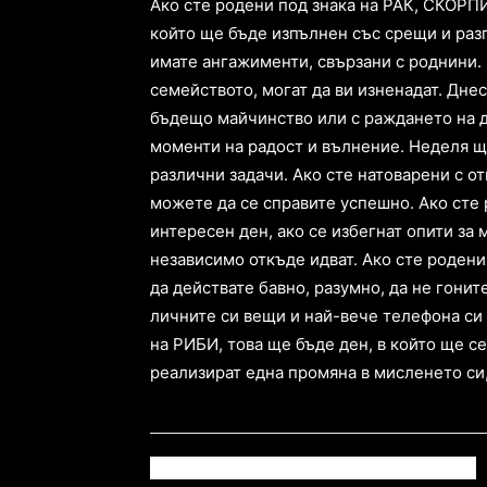
Ако сте родени под знака на РАК, СКОРП
който ще бъде изпълнен със срещи и раз
имате ангажименти, свързани с роднини.
семейството, могат да ви изненадат. Дне
бъдещо майчинство или с раждането на д
моменти на радост и вълнение. Неделя щ
различни задачи. Ако сте натоварени с от
можете да се справите успешно. Ако сте 
интересен ден, ако се избегнат опити за 
независимо откъде идват. Ако сте роден
да действате бавно, разумно, да не гонит
личните си вещи и най-вече телефона си 
на РИБИ, това ще бъде ден, в който ще 
реализират една промяна в мисленето си,