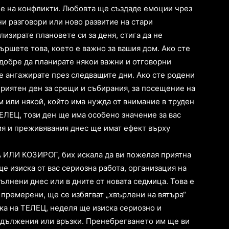
не на конфликти. Любовта ще създаде емоции чрез
 разговори или ново развитие на стари
изирате плановете си за деня, стига да не
ършете това, което е важно за вашия дом. Ако сте
 добре да планирате някои важни и отговорни
се ангажирате през следващите дни. Ако сте родени
приятен ден за срещи и събирания, за посещение на
 или някой, който има нужда от внимание в труден
ЕЛЕЦ, този ден ще има особено значение за вас
ия и преживявания днес ще имат ефект върху
А ИЛИ КОЗИРОГ, бих искала да ви пожелая приятна
ще изиска от вас сериозна работа, организация на
пълнени днес или в дните от новата седмица. Това е
 премерени, ще се избягват „хвърлени на вятъра“
ка на ТЕЛЕЦ, неделя ще изиска сериозно и
адължения или връзки. Пренебрегването им ще ви