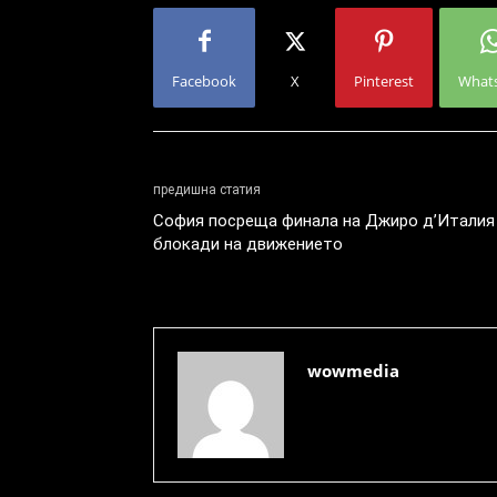
Facebook
X
Pinterest
What
предишна статия
София посреща финала на Джиро д’Италия
блокади на движението
wowmedia