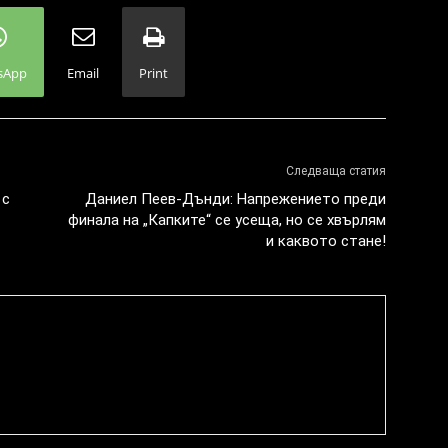
sApp
Email
Print
Следваща статия
 с
Даниел Пеев-Дънди: Напрежението преди
финала на „Капките“ се усеща, но се хвърлям
и каквото стане!