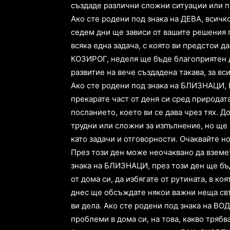
създаде различни сложни ситуации или п
Ако сте родени под знака на ДЕВА, всичк
седем дни ще зависи от вашите решения п
всяка една задача, с която ви предстои д
КОЗИРОГ, неделя ще бъде благоприятен д
развитие на вече създадена такава, за вс
Ако сте родени под знака на БЛИЗНАЦИ,
прекарате част от деня си сред природат
посланието, което ви се дава чрез тях. 
трудни или сложни за изпълнение, но ще 
като задачи и отговорности. Очаквайте но
През този ден може неочаквано да вземе
знака на БЛИЗНАЦИ, през този ден ще бъд
от дома си, да избягате от рутината, в к
днес ще обсъждате някои важни неща свъ
ви дела. Ако сте родени под знака на В
проблеми в дома си, на това, какво трябв