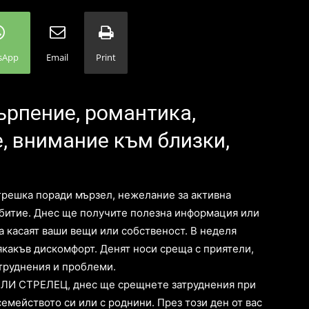
sApp
Email
Print
търпение, романтика,
, внимание към близки,
 грешка поради мързел, нежелание за активна
ъбитие. Днес ще получите полезна информация или
да касаят ваши вещи или собственост. В неделя
якакъв дискомфорт. Денят носи среща с приятели,
атруднения и проблеми.
 ИЛИ СТРЕЛЕЦ, днес ще срещнете затруднения при
емейството си или с роднини. През този ден от вас