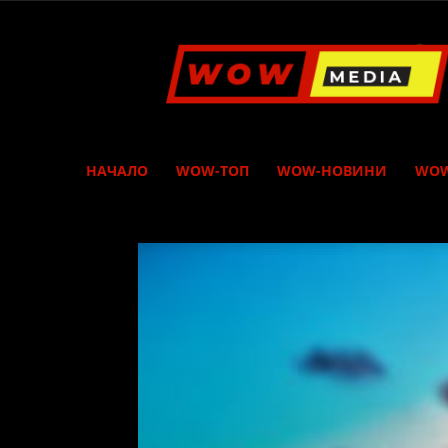
WOW
Media
НАЧАЛО
WOW-ТОП
WOW-НОВИНИ
WOW