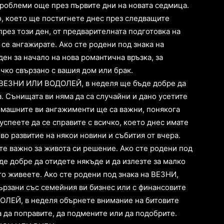
роблеми още през първите дни на новата седмица.
о, което ще постигнете днес през следващите
рез този ден, от предварителната подготовка на
а се ангажирате. Ако сте родени под знака на
ен за начало на нова романтична връзка, за
ичко свързано с вашия дом или брак.
 ВЕЗНИ ИЛИ ВОДОЛЕЙ, в неделя ще бъде добре да
а. Сънищата ви няма да са случайни и дано усетите
Домашните ви ангажименти ще са важни, понякога
успеете да се справите с всичко, което днес имате
во развитие на някои новини и събития от вчера.
те важно за живота си решение. Ако сте родени под
е добре да отидете някъде и да излезте за малко
оято живеете. Ако сте родени под знака на ВЕЗНИ,
рзани със семейния ви бизнес или с финансовите
ОДОЛЕЙ, в неделя обърнете внимание на битовите
а да поправите, да подмените или да подобрите.