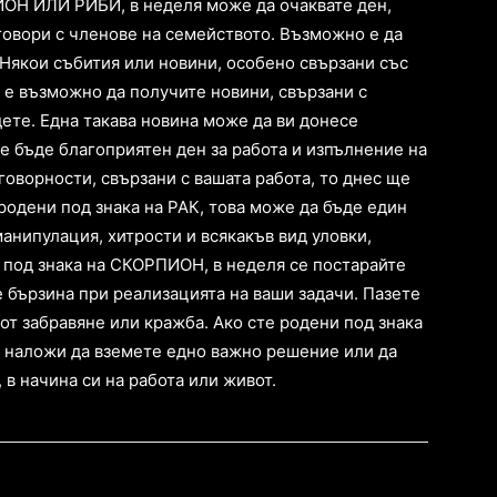
ИОН ИЛИ РИБИ, в неделя може да очаквате ден,
говори с членове на семейството. Възможно е да
 Някои събития или новини, особено свързани със
с е възможно да получите новини, свързани с
ете. Една такава новина може да ви донесе
е бъде благоприятен ден за работа и изпълнение на
говорности, свързани с вашата работа, то днес ще
родени под знака на РАК, това може да бъде един
манипулация, хитрости и всякакъв вид уловки,
и под знака на СКОРПИОН, в неделя се постарайте
е бързина при реализацията на ваши задачи. Пазете
от забравяне или кражба. Ако сте родени под знака
се наложи да вземете едно важно решение или да
 в начина си на работа или живот.