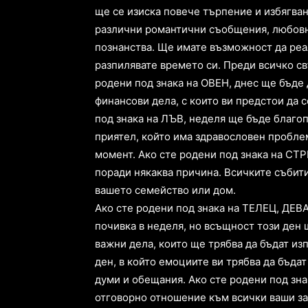
ще се изиска повече търпение и избягва
различни романтични съобщения, любовни
познанства. Ще имате възможност да реал
разпилявате времето си. Преди всичко св
родени под знака на ОВЕН, днес ще бъде
финансови дела, с които ви предстои да 
под знака на ЛЪВ, неделя ще бъде благо
приятел, който има здравословен проблем
момент. Ако сте родени под знака на СТР
поради някаква причина. Всичките събит
вашето семейство или дом.
Ако сте родени под знака на ТЕЛЕЦ, ДЕВ
почивка в неделя, но всъщност този ден 
важни дела, които ще трябва да бъдат из
ден, в който емоциите ви трябва да бъдат
думи и обещания. Ако сте родени под зна
отговорно отношение към всички ваши з