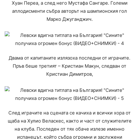
Хуан Переа, а след него Мустафа Сангаре. Големи
аплодисменти събра авторът на шампионския гол
Марко Джуганджич.
Двама от капитаните излязоха последни от играчите.
Пръв беше третият – Кристиан Макун, следван от
Кристиан Димитров,
След играчите на сцената се качиха и всички хора от
щаба на Хулио Веласкес, както и част от служителите
на клуба. Последен от тях обаче излезе именно
испанецът, който събра огромни и заслужени