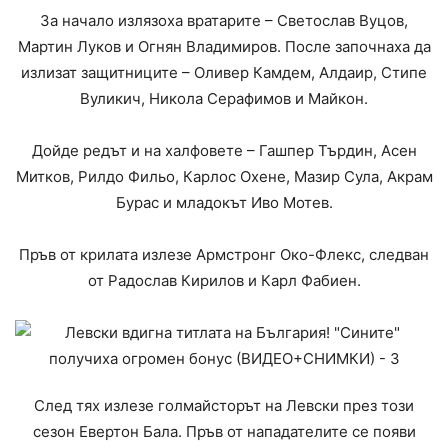
За начало излязоха вратарите – Светослав Вуцов,
Мартин Луков и Огнян Владимиров. После започнаха да
излизат защитниците – Оливер Камдем, Алдаир, Стипе
Вуликич, Никола Серафимов и Майкон.
Дойде редът и на халфовете – Гашпер Търдин, Асен
Митков, Рилдо Фильо, Карлос Охене, Мазир Сула, Акрам
Бурас и младокът Иво Мотев.
Пръв от крилата излезе Армстронг Око-Флекс, следван
от Радослав Кирилов и Карл Фабиен.
След тях излезе голмайсторът на Левски през този
сезон Евертон Бала. Пръв от нападателите се появи