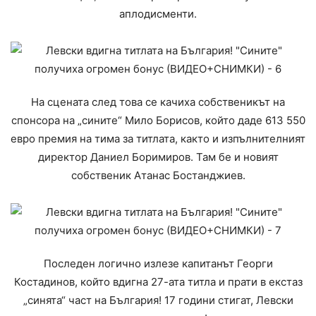
аплодисменти.
На сцената след това се качиха собственикът на
спонсора на „сините“ Мило Борисов, който даде 613 550
евро премия на тима за титлата, както и изпълнителният
директор Даниел Боримиров. Там бе и новият
собственик Атанас Бостанджиев.
Последен логично излезе капитанът Георги
Костадинов, който вдигна 27-ата титла и прати в екстаз
„синята“ част на България! 17 години стигат, Левски