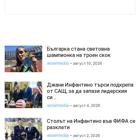
wowmedia
СВЪРЗАНИ СТАТИИ
Българка стана световна
шампионка на троен скок
wowmedia
-
август 10, 2026
Джани Инфантино търси подкрепа
от САЩ, за да запази лидерския
си...
wowmedia
-
август 4, 2026
Столът на Инфантино във ФИФА се
разклати
wowmedia
-
август 2, 2026