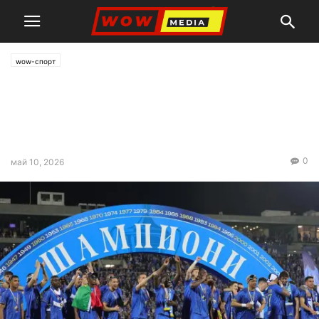
wow-спорт
Левски вдигна титлата на
България! „Сините“ получиха
огромен бонус
0
май 10, 2026