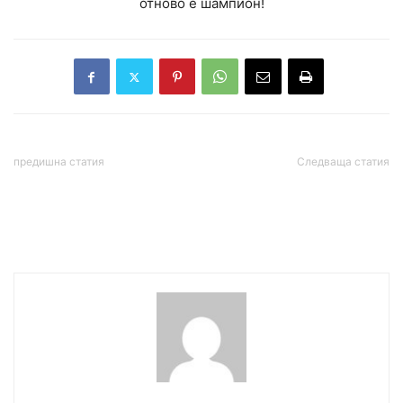
отново е шампион!
предишна статия
Следваща статия
Американците от кораба
Волен Сидеров с първи
с хантавирус ще бъдат
коментар след инцидента
тествани в Небраска
в центъра на София