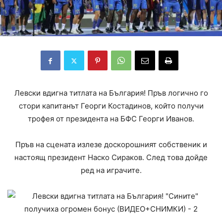
Левски вдигна титлата на България! Пръв логично го
стори капитанът Георги Костадинов, който получи
трофея от президента на БФC Георги Иванов.
Пръв на сцената излезе доскорошният собственик и
настоящ президент Наско Сираков. След това дойде
ред на играчите.