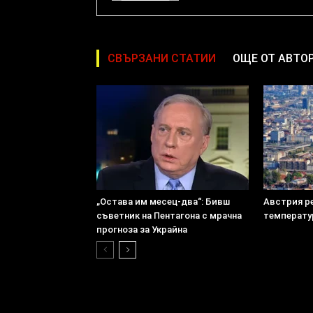
СВЪРЗАНИ СТАТИИ
ОЩЕ ОТ АВТО
„Остава им месец-два“: Бивш
Австрия р
съветник на Пентагона с мрачна
температу
прогноза за Украйна