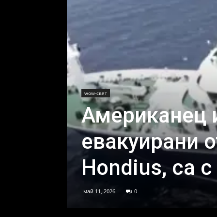
wow-свят
Американец 
евакуирани о
Hondius, са 
май 11, 2026
0