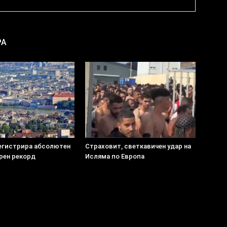
РА
егистрира абсолютен
Страховит, светкавичен удар на
рен рекорд
Исляма по Европа