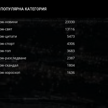
ПОПУЛЯРНА КАТЕГОРИЯ
ow-новини
23330
ow-свят
13116
ow-цитати
5473
ow-спорт
4306
ow-топ
3683
ow-разследване
2387
ow-скандал
1804
ow-хороскоп
1636