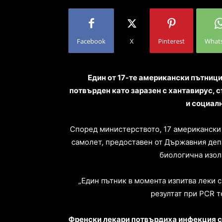
Facebook
X
Pinterest
What
Един от 17-те американски пътници
потвърден като заразен с хантавирус,
и социал
Според министерството, 17 американски 
самолет, предоставен от Държавния депа
биологична изол
„Един пътник в момента изпитва леки 
резултат при PCR те
Френски лекари потвърдиха инфекция с