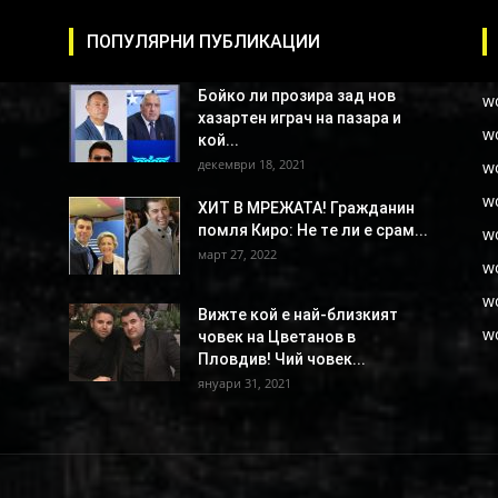
ПОПУЛЯРНИ ПУБЛИКАЦИИ
Бойко ли прозира зад нов
w
хазартен играч на пазара и
w
кой...
декември 18, 2021
w
w
ХИТ В МРЕЖАТА! Гражданин
помля Киро: Не те ли е срам...
w
март 27, 2022
w
w
Вижте кой е най-близкият
w
човек на Цветанов в
Пловдив! Чий човек...
януари 31, 2021