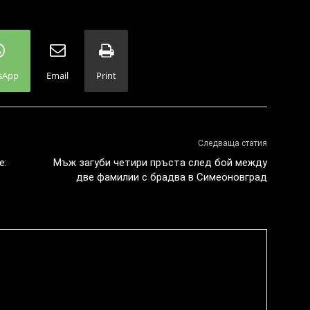
sApp
Email
Print
Следваща статия
е:
Мъж загуби четири пръста след бой между
две фамилии с брадва в Симеоновград