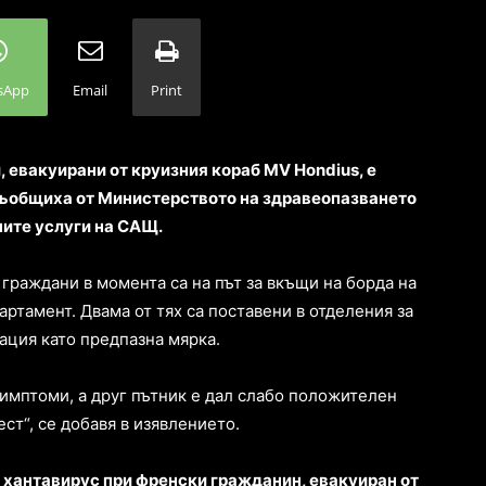
sApp
Email
Print
, евакуирани от круизния кораб MV Hondius, е
 съобщиха от Министерството на здравеопазването
ните услуги на САЩ.
граждани в момента са на път за вкъщи на борда на
ртамент. Двама от тях са поставени в отделения за
ация като предпазна мярка.
симптоми, а друг пътник е дал слабо положителен
ст“, се добавя в изявлението.
 хантавирус при френски гражданин, евакуиран от