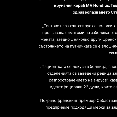
круизния кораб MV Hondius. То
здравеопазването Стеф
„Тестовете за хантавирус са положител
проявявала симптоми на заболяването
жената, заедно с няколко други френски
състоянието на пътничката се е влошил
само
„Пациентката се лекува в болница, спе
отделенията са въведени редица за
разпространението на вируса“, ​​ка
идентифицирали 22 души, които са 
По-рано френският премиер Себастиан
предприеме подходящи мерки за защи