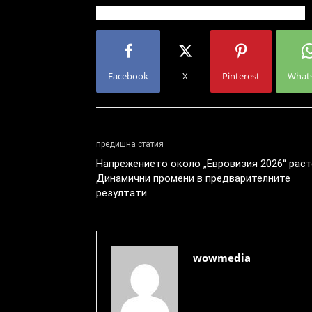
Facebook
X
Pinterest
What
предишна статия
Напрежението около „Евровизия 2026“ раст
Динамични промени в предварителните
резултати
wowmedia