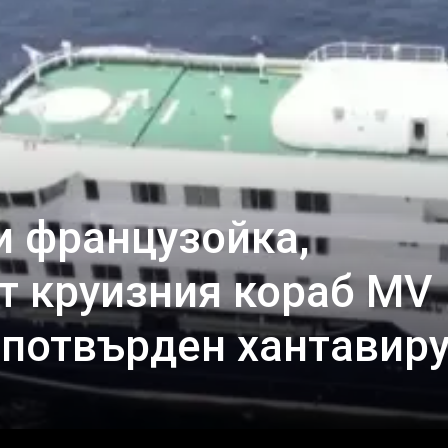
и французойка,
т круизния кораб MV
с потвърден хантавир