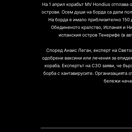
На 1 април корабът MV Hondius отплава 
острови. Осем души на борда са дали пол
На борда е имало приблизително 150
Обединеното кралство, Испания и Ни
испанския остров Тенерифе (в ав
Според Анаис Леган, експерт на Свето
одобрени ваксини или лечения за епидеми
кораба. Експертът на СЗО заяви, че бъ
борба с хантавирусите. Организацията о
бележи нача