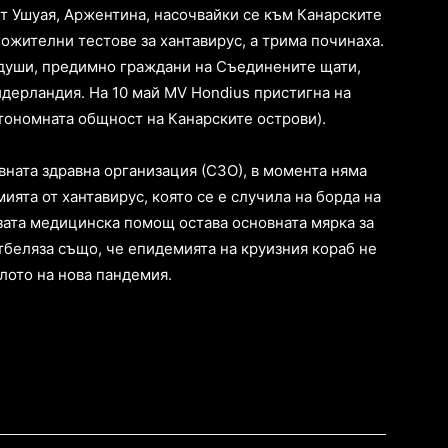
от Ушуая, Аржентина, насочвайки се към Канарските
ожителни тестове за хантавирус, а трима починаха.
 души, предимно граждани на Съединените щати,
дерландия. На 10 май MV Hondius пристигна на
тономната общност на Канарските острови).
вната здравна организация (СЗО), в момента няма
ята от хантавирус, която се е случила на борда на
рзата медицинска помощ остава основната мярка за
тбеляза също, че епидемията на круизния кораб не
лото на нова пандемия.