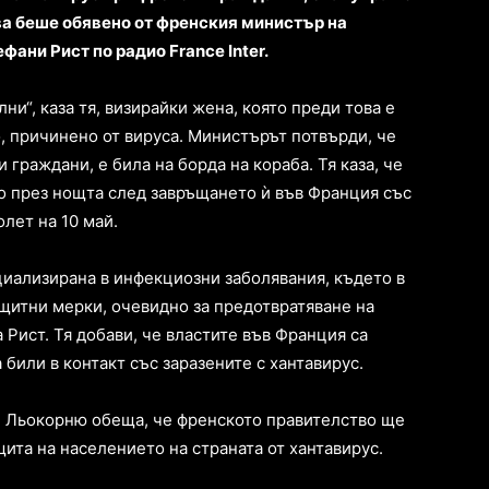
ва беше обявено от френския министър на
ани Рист по радио France Inter.
ни“, каза тя, визирайки жена, която преди това е
, причинено от вируса. Министърът потвърди, че
 граждани, е била на борда на кораба. Тя каза, че
о през нощта след завръщането ѝ във Франция със
лет на 10 май.
циализирана в инфекциозни заболявания, където в
щитни мерки, очевидно за предотвратяване на
за Рист. Тя добави, че властите във Франция са
били в контакт със заразените с хантавирус.
 Льокорню обеща, че френското правителство ще
та на населението на страната от хантавирус.