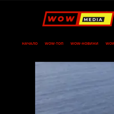
WOW
Media
НАЧАЛО
WOW-ТОП
WOW-НОВИНИ
WOW