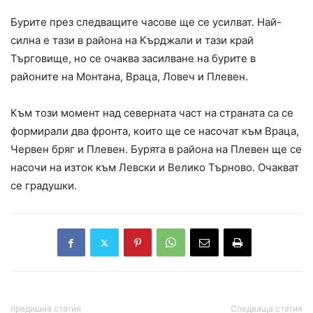
Бурите през следващите часове ще се усилват. Най-
силна е тази в района на Кърджали и тази край
Търговище, но се очаква засилване на бурите в
районите на Монтана, Враца, Ловеч и Плевен.
Към този момент над северната част на страната са се
формирали два фронта, които ще се насочат към Враца,
Червен бряг и Плевен. Бурята в района на Плевен ще се
насочи на изток към Левски и Велико Търново. Очакват
се градушки.
предишна статия
Следваща статия