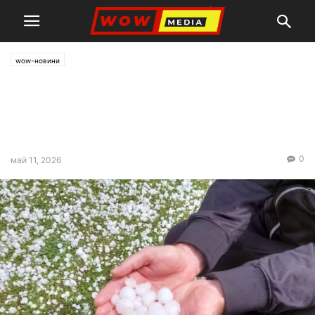
wow-новини
Гръмотевични бури с
градушки връхлетяха
България
0
май 11, 2026