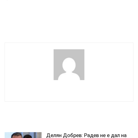
„Царици“ на бюджетния
Населението -10%, а
дефицит стават
администрацията +10%,
заместнички на Гълъб
показва анализ на ИПИ за
Донев в МФ
последните 10 години
wowmedia
СВЪРЗАНИ СТАТИИ
Делян Добрев: Радев не е дал на