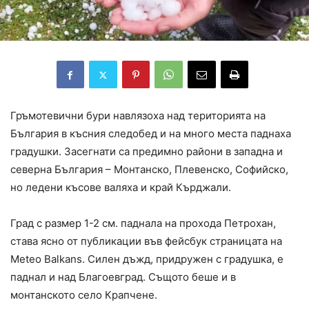
Гръмотевични бури навлязоха над територията на
България в късния следобед и на много места паднаха
градушки. Засегнати са предимно райони в западна и
северна България – Монтанско, Плевенско, Софийско,
но ледени късове валяха и край Кърджали.
Град с размер 1-2 см. паднала на прохода Петрохан,
става ясно от публикации във фейсбук страницата на
Meteo Balkans. Силен дъжд, придружен с градушка, е
паднал и над Благоевград. Същото беше и в
монтанското село Крапчене.