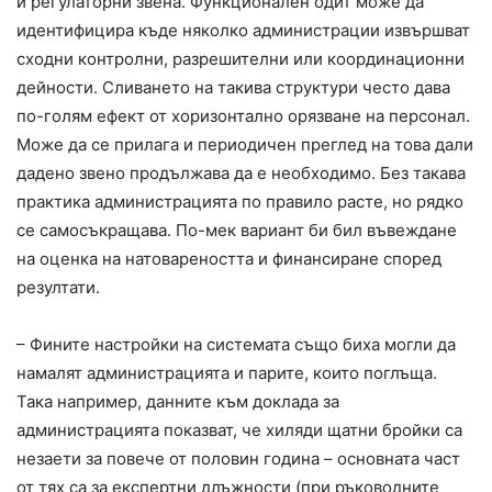
и регулаторни звена. Функционален одит може да
идентифицира къде няколко администрации извършват
сходни контролни, разрешителни или координационни
дейности. Сливането на такива структури често дава
по-голям ефект от хоризонтално орязване на персонал.
Може да се прилага и периодичен преглед на това дали
дадено звено продължава да е необходимо. Без такава
практика администрацията по правило расте, но рядко
се самосъкращава. По-мек вариант би бил въвеждане
на оценка на натовареността и финансиране според
резултати.
– Фините настройки на системата също биха могли да
намалят администрацията и парите, които поглъща.
Така например, данните към доклада за
администрацията показват, че хиляди щатни бройки са
незаети за повече от половин година – основната част
от тях са за експертни длъжности (при ръководните