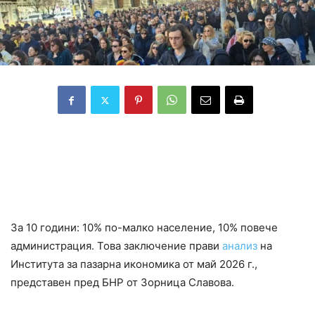
Според изнесените данни през 2025 г.
администрацията наброява 2267
чиновници на 100 хиляди души от
населението
За 10 години: 10% по-малко население, 10% повече
администрация. Това заключение прави
анализ
на
Института за пазарна икономика от май 2026 г.,
представен пред БНР от Зорница Славова.