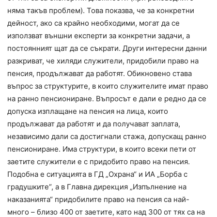
няма такъв проблем). Това показва, че за конкретни
дейност, ако са крайно необходими, могат да се
използват външни експерти за конкретни задачи, а
постоянният щат да се съкрати. Други интересни данни
разкриват, че хиляди служители, придобили право на
пенсия, продължават да работят. Обикновено става
въпрос за структурите, в които служителите имат право
на ранно пенсиониране. Въпросът е дали е редно да се
допуска изплащане на пенсия на лица, които
продължават да работят и да получават заплата,
независимо дали са достигнали стажа, допускащ ранно
пенсиониране. Има структури, в които всеки пети от
заетите служители е с придобито право на пенсия.
Подобна е ситуацията в ГД „Охрана“ и ИА „Борба с
градушките“, а в Главна дирекция „Изпълнение на
наказанията“ придобилите право на пенсия са най-
много – близо 400 от заетите, като над 300 от тях са на