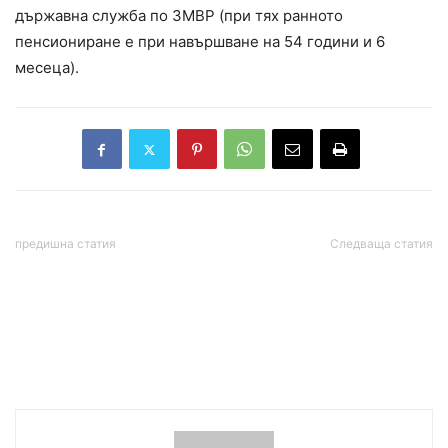
държавна служба по ЗМВР (при тях ранното
пенсиониране е при навършване на 54 години и 6
месеца).
предишна статия
Следваща статия
Гръмотевични бури с
Времето днес, прогноза
градушки връхлетяха
за вторник, 12 май:
България
Слънчеви часове, кратки,
но интензивни валежи
следобед