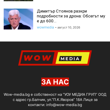
Димитър Стоянов разкри
подробности за дрона: Обсегът му
е до 600...
wowmedia
-
август 10, 2026
ЗА НАС
Wow-media.bg е собственост на “УОУ МЕДИА ГРУП” ООД
с адрес гр.Балчик, ул.”П.К.Яворов” 18А Лице за
контакти:
info@wow-media.bg