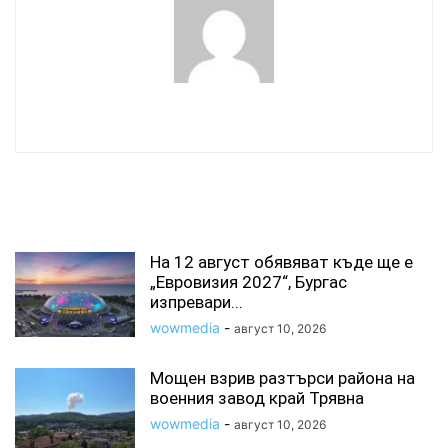
wowmedia
СВЪРЗАНИ СТАТИИ
На 12 август обявяват къде ще е
„Евровизия 2027“, Бургас
изпревари...
wowmedia
-
август 10, 2026
Мощен взрив разтърси района на
военния завод край Трявна
wowmedia
-
август 10, 2026