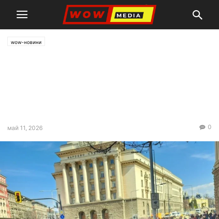
wow-новини
Населението -10%, а
администрацията +10%,
показва анализ на ИПИ за
последните 10 години
0
май 11, 2026