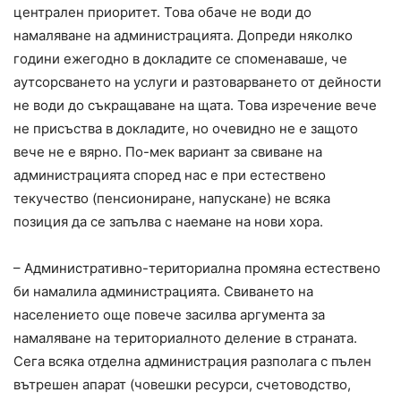
централен приоритет. Това обаче не води до
намаляване на администрацията. Допреди няколко
години ежегодно в докладите се споменаваше, че
аутсорсването на услуги и разтоварването от дейности
не води до съкращаване на щата. Това изречение вече
не присъства в докладите, но очевидно не е защото
вече не е вярно. По-мек вариант за свиване на
администрацията според нас е при естествено
текучество (пенсиониране, напускане) не всяка
позиция да се запълва с наемане на нови хора.
– Административно-териториална промяна естествено
би намалила администрацията. Свиването на
населението още повече засилва аргумента за
намаляване на териториалното деление в страната.
Сега всяка отделна администрация разполага с пълен
вътрешен апарат (човешки ресурси, счетоводство,