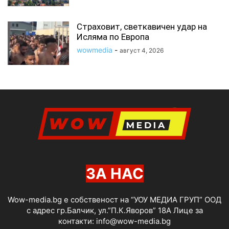
Страховит, светкавичен удар на
Исляма по Европа
wowmedia
-
август 4, 2026
ЗА НАС
Wow-media.bg е собственост на “УОУ МЕДИА ГРУП” ООД
с адрес гр.Балчик, ул.”П.К.Яворов” 18А Лице за
контакти:
info@wow-media.bg