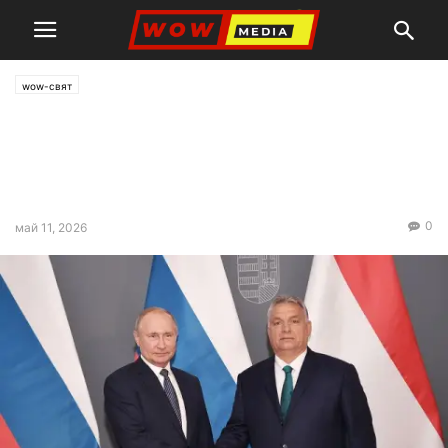
wow-свят
Основната задача пред
Унгария – демонтаж на
наследството на Орбан
0
май 11, 2026