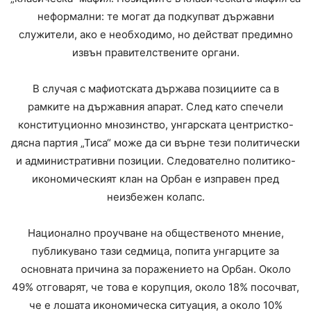
неформални: те могат да подкупват държавни
служители, ако е необходимо, но действат предимно
извън правителствените органи.
В случая с мафиотската държава позициите са в
рамките на държавния апарат. След като спечели
конституционно мнозинство, унгарската центристко-
дясна партия „Тиса“ може да си върне тези политически
и административни позиции. Следователно политико-
икономическият клан на Орбан е изправен пред
неизбежен колапс.
Национално проучване на общественото мнение,
публикувано тази седмица, попита унгарците за
основната причина за поражението на Орбан. Около
49% отговарят, че това е корупция, около 18% посочват,
че е лошата икономическа ситуация, а около 10%