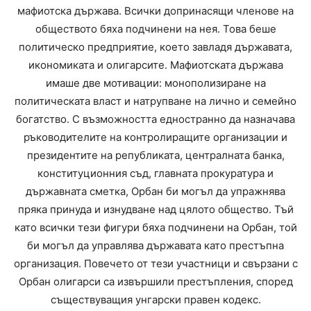
мафиотска държава. Всички допринасящи членове на
обществото бяха подчинени на нея. Това беше
политическо предприятие, което завладя държавата,
икономиката и олигарсите. Мафиотската държава
имаше две мотивации: монополизиране на
политическата власт и натрупване на лично и семейно
богатство. С възможността едностранно да назначава
ръководителите на контролиращите организации и
президентите на републиката, централната банка,
конституционния съд, главната прокуратура и
държавната сметка, Орбан би могъл да упражнява
пряка принуда и изнудване над цялото общество. Тъй
като всички тези фигури бяха подчинени на Орбан, той
би могъл да управлява държавата като престъпна
организация. Повечето от тези участници и свързани с
Орбан олигарси са извършили престъпления, според
съществуващия унгарски правен кодекс.