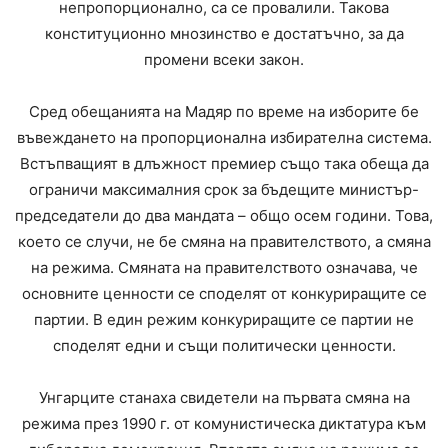
непропорционално, са се провалили. Такова
конституционно мнозинство е достатъчно, за да
промени всеки закон.
Сред обещанията на Мадяр по време на изборите бе
въвеждането на пропорционална избирателна система.
Встъпващият в длъжност премиер също така обеща да
ограничи максималния срок за бъдещите министър-
председатели до два мандата – общо осем години. Това,
което се случи, не бе смяна на правителството, а смяна
на режима. Смяната на правителството означава, че
основните ценности се споделят от конкуриращите се
партии. В един режим конкуриращите се партии не
споделят едни и същи политически ценности.
Унгарците станаха свидетели на първата смяна на
режима през 1990 г. от комунистическа диктатура към