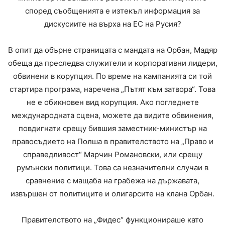
според съобщенията е изтекъл информация за
дискусиите на върха на ЕС на Русия?
В опит да обърне страницата с мандата на Орбан, Мадяр
обеща да преследва служители и корпоративни лидери,
обвинени в корупция. По време на кампанията си той
стартира програма, наречена „Пътят към затвора“. Това
не е обикновен вид корупция. Ако погледнете
международната сцена, можете да видите обвинения,
повдигнати срещу бившия заместник-министър на
правосъдието на Полша в правителството на „Право и
справедливост“ Марчин Романовски, или срещу
румънски политици. Това са незначителни случаи в
сравнение с мащаба на грабежа на държавата,
извършен от политиците и олигарсите на клана Орбан.
Правителството на „Фидес“ функционираше като