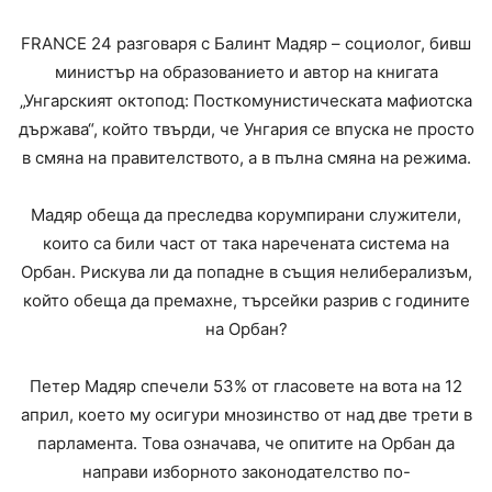
FRANCE 24 разговаря с Балинт Мадяр – социолог, бивш
министър на образованието и автор на книгата
„Унгарският октопод: Посткомунистическата мафиотска
държава“, който твърди, че Унгария се впуска не просто
в смяна на правителството, а в пълна смяна на режима.
Мадяр обеща да преследва корумпирани служители,
които са били част от така наречената система на
Орбан. Рискува ли да попадне в същия нелиберализъм,
който обеща да премахне, търсейки разрив с годините
на Орбан?
Петер Мадяр спечели 53% от гласовете на вота на 12
април, което му осигури мнозинство от над две трети в
парламента. Това означава, че опитите на Орбан да
направи изборното законодателство по-