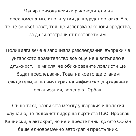
Мадяр призова всички ръководители на
гореспоменатите институции да подадат оставка. Ако
те не се съобразят, той ще използва законови средства,
за да ги отстрани от постовете им.
Полицията вече е започнала разследвания, въпреки че
унгарското правителство все още не е встъпило в
длъжност. Не мисля, че обикновените лоялисти ще
бъдат преследвани. Това, на което ще станем
свидетели, е пълният крах на мафиотско-държавната
организация, водена от Орбан.
Също така, разликата между унгарския и полския
случай е, че полският лидер на партията ПиС, Ярослав
Качниски, е автократ, но не и престъпник, докато Орбан
беше едновременно автократ и престъпник.