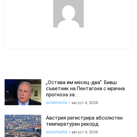
wowmedia
СВЪРЗАНИ СТАТИИ
„Остава им месец-два“: Бивш
съветник на Пентагона с мрачна
прогноза за...
wowmedia
-
август 4, 2026
Австрия регистрира абсолютен
температурен рекорд
wowmedia
-
август 4, 2026