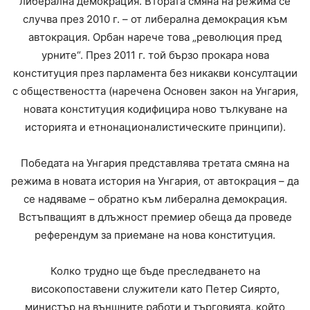
либерална демокрация. Втората смяна на режима се
случва през 2010 г. – от либерална демокрация към
автокрация. Орбан нарече това „революция пред
урните“. През 2011 г. той бързо прокара нова
конституция през парламента без никакви консултации
с обществеността (наречена Основен закон на Унгария,
новата конституция кодифицира ново тълкуване на
историята и етнонационалистическите принципи).
Победата на Унгария представлява третата смяна на
режима в новата история на Унгария, от автокрация – да
се надяваме – обратно към либерална демокрация.
Встъпващият в длъжност премиер обеща да проведе
референдум за приемане на нова конституция.
Колко трудно ще бъде преследването на
високопоставени служители като Петер Сиярто,
министър на външните работи и търговията, който