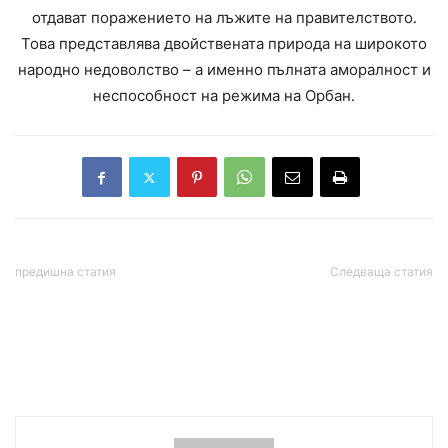
отдават поражението на лъжите на правителството.
Това представлява двойствената природа на широкото
народно недоволство – а именно пълната аморалност и
неспособност на режима на Орбан.
предишна статия
Следваща статия
В Китай очакват Доналд
Срещу високите цени:
Тръмп на 13 май за
„Прогресивна България“
тридневно посещение
внася пакет от мерки в
парламента