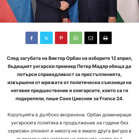
След загубата на Виктор Орбан на изборите 12 април,
бъдещият унгарски премиер Петер Мадяр обеща да
потърси справедливост за престъпленията,
извършени от мрежата от политически съюзници на
неговия предшественик и олигарсите, които са ги
подкрепяли, пише Соня Циесник за France 24.
Корупцията е дълбоко вкоренена. Орбан доминираше
унгарската политика в продължение на години без
сериозен опонент и никога не е имало друга фигура в
съвременната история на страната, която да е