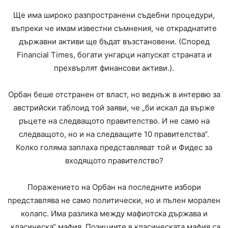
Ще има широко разпространени съдебни процедури,
въпреки че имам известни съмнения, че откраднатите
държавни активи ще бъдат възстановени. (Според
Financial Times, богати унгарци напускат страната и
прехвърлят финансови активи.).
Орбан беше отстранен от власт, но веднъж в интервю за
австрийски таблоид той заяви, че „би искал да върже
ръцете на следващото правителство. И не само на
следващото, но и на следващите 10 правителства“.
Колко голяма заплаха представляват той и Фидес за
входящото правителство?
Поражението на Орбан на последните избори
представлява не само политически, но и пълен морален
колапс. Има разлика между мафиотска държава и
„класическа“ мафия. Позициите в класическата мафия са