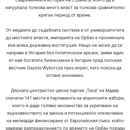
натрупала толкова много власт за толкова сравнително
кратък период от време.
От медиите до съдебната система и от университетите
до местните власти, империята на Орбан е проникнала
във всяка държавна институция. Нищо не може да се
направи в Унгария без политически връзки, заяви един
от най-богатите бизнесмени в Унгария пред полския
вестник Gazeta Wyborcza през април, като поиска да
остане анонимен.
Дясната центристко-дясна партия „Тиса“ на Мадяр
спечели 141 места в парламента на априлските избори,
което ѝ даде голямо мнозинство за укрепване на
върховенството на закона и потенциално отключване
на милиарди финансиране от Европейския съюз, който
замрази разпределението по времето на Орбан поради