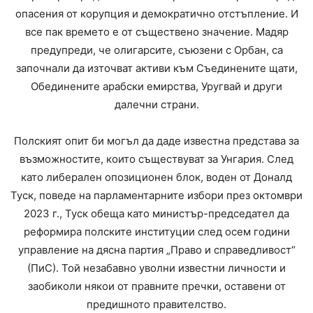
опасения от корупция и демократично отстъпление. И
все пак времето е от съществено значение. Мадяр
предупреди, че олигарсите, съюзени с Орбан, са
започнали да източват активи към Съединените щати,
Обединените арабски емирства, Уругвай и други
далечни страни.
Полският опит би могъл да даде известна представа за
възможностите, които съществуват за Унгария. След
като либерален опозиционен блок, воден от Доналд
Туск, поведе на парламентарните избори през октомври
2023 г., Туск обеща като министър-председател да
реформира полските институции след осем години
управление на дясна партия „Право и справедливост“
(ПиС). Той незабавно уволни известни личности и
заобиколи някои от правните пречки, оставени от
предишното правителство.