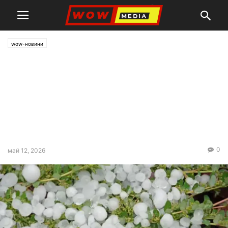
wow-новини
Времето днес, прогноза за
вторник, 12 май: Слънчеви
часове, кратки, но
интензивни валежи
следобед
0
май 12, 2026