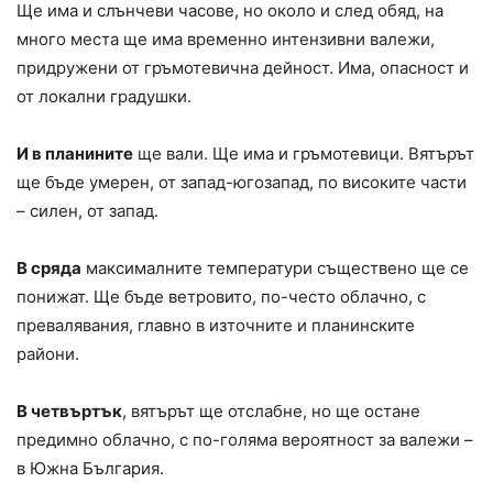
Ще има и слънчеви часове, но около и след обяд, на
много места ще има временно интензивни валежи,
придружени от гръмотевична дейност. Има, опасност и
от локални градушки.
И в планините
ще вали. Ще има и гръмотевици. Вятърът
ще бъде умерен, от запад-югозапад, по високите части
– силен, от запад.
В сряда
максималните температури съществено ще се
понижат. Ще бъде ветровито, по-често облачно, с
превалявания, главно в източните и планинските
райони.
В четвъртък
, вятърът ще отслабне, но ще остане
предимно облачно, с по-голяма вероятност за валежи –
в Южна България.