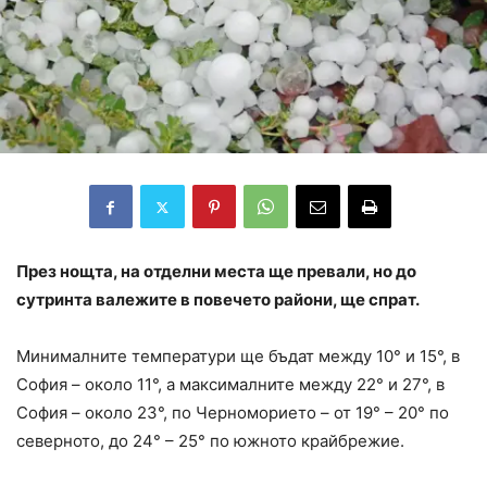
През нощта, на отделни места ще превали, но до
сутринта валежите в повечето райони, ще спрат.
Минималните температури ще бъдат между 10° и 15°, в
София – около 11°, a максималните между 22° и 27°, в
София – около 23°, по Черноморието – от 19° – 20° по
северното, до 24° – 25° по южното крайбрежие.