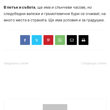
В петък и събота
, ще има и слънчеви часове, но
следобедни валежи и гръмотевични бури се очакват, на
много места в страната. Ще има условия и за градушки.
предишна статия
Следваща статия
Населението -10%, а
Шах и мат:
администрацията +10%,
безизходицата, в която
показва анализ на ИПИ за
се оказаха САЩ в Иран
последните 10 години