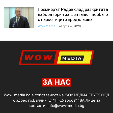
Премиерът Радев след разкритата
лаборатория за фентанил: Борбата
с наркотиците продължава
wowmedia
-
август 4, 2026
ЗА НАС
Wow-media.bg е собственост на “УОУ МЕДИА ГРУП” ООД
с адрес гр.Балчик, ул.”П.К.Яворов” 18А Лице за
контакти:
info@wow-media.bg