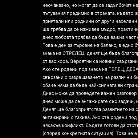
неочаквано, но могат да се задълбочат н
пътувания предимно в страната, където 
приятели или роднини от други населени 
ще трябва да се изживее мъдро, практичн
днес любовта трябва да бъде важна част о
Това е ден за търсене на баланс, в едно 
знака на СТРЕЛЕЦ, денят ще бъде благопр
от вас хора. Вероятни са новини свързан
Ако сте родени под знака на ТЕЛЕЦ, ДЕВ
свързани с разрешаването на различни б
обаче няма да бъде най-силната ви стран
Днес може да проведете важен разговор 
днес може да се ангажирате със задачи, 
Денят ще благоприятства развитието на с
ангажирани с такива. Ако сте родени под
някакъв конфликт. Бъдете готови да отст
(според конкретната ситуация). Това не е