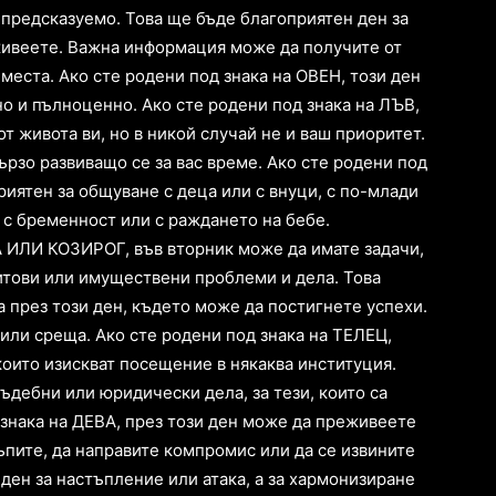
епредсказуемо. Това ще бъде благоприятен ден за
живеете. Важна информация може да получите от
места. Ако сте родени под знака на ОВЕН, този ден
о и пълноценно. Ако сте родени под знака на ЛЪВ,
т живота ви, но в никой случай не и ваш приоритет.
бързо развиващо се за вас време. Ако сте родени под
иятен за общуване с деца или с внуци, с по-млади
и с бременност или с раждането на бебе.
А ИЛИ КОЗИРОГ, във вторник може да имате задачи,
итови или имуществени проблеми и дела. Това
а през този ден, където може да постигнете успехи.
или среща. Ако сте родени под знака на ТЕЛЕЦ,
които изискват посещение в някаква институция.
ъдебни или юридически дела, за тези, които са
 знака на ДЕВА, през този ден може да преживеете
ъпите, да направите компромис или да се извините
 ден за настъпление или атака, а за хармонизиране