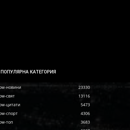
ПОПУЛЯРНА КАТЕГОРИЯ
ow-новини
23330
ow-свят
13116
ow-цитати
5473
ow-спорт
4306
ow-топ
3683