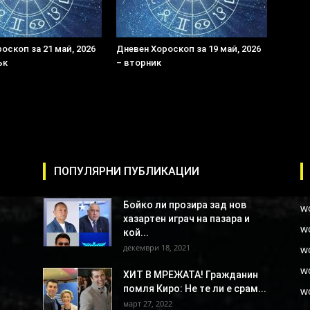
оскоп за 21 май, 2026
Дневен Хороскоп за 19 май, 2026
ък
– вторник
ПОПУЛЯРНИ ПУБЛИКАЦИИ
Бойко ли прозира зад нов
w
хазартен играч на пазара и
w
кой...
декември 18, 2021
w
w
ХИТ В МРЕЖАТА! Гражданин
помля Киро: Не те ли е срам...
w
март 27, 2022