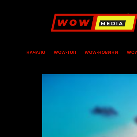
WOW
Media
НАЧАЛО
WOW-ТОП
WOW-НОВИНИ
WOW