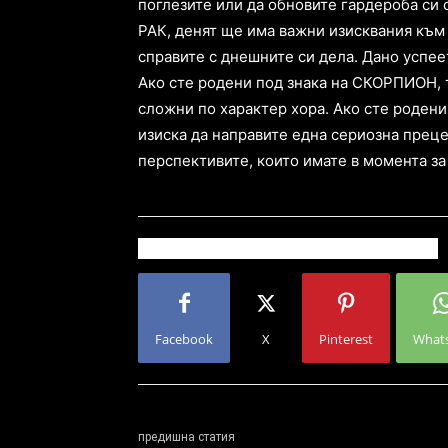
поглезите или да обновите гардероба си с
РАК, денят ще има важни изисквания към 
справите с днешните си дела. Дано успее
Ако сте родени под знака на СКОРПИОН, 
сложни по характер хора. Ако сте родени
изиска да направите една сериозна преце
перспективите, които имате в момента за
Facebook
X
Pinterest
What
предишна статия