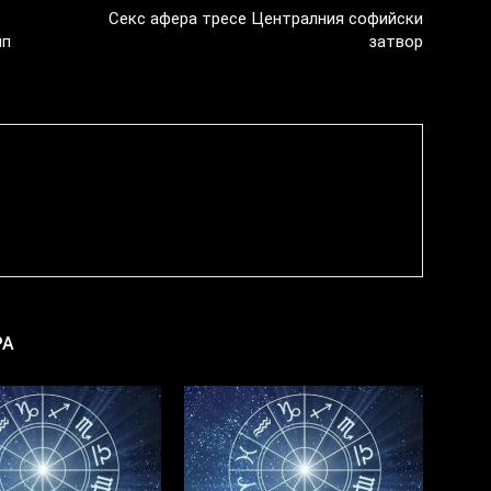
Секс афера тресе Централния софийски
мп
затвор
РА