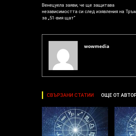
Венецуела заяви, че ще защитава
независимостта си след изявления на Тръ
за „51-вия щат“
wowmedia
СВЪРЗАНИ СТАТИИ
ОЩЕ ОТ АВТО