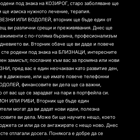
родени под знака на КОЗИРОГ, старо заболяване ще
и ще изиска нужното лечение, терапия.
 ВЕЗНИ ИЛИ ВОДОЛЕЙ, вторник ще бъде един от
сещ ви различни срещи и преживявания. Днес ще
гажименти с по-голяма бързина, професионализъм
дневието ви. Вторник обаче ще ви даде и повече
о сте родени под знака на БЛИЗНАЦИ, интересните
ен замисъл; послание към вас за промяна или нови
ЗНИ, пред вас е един неочакван като развитие ден,
те в движение, или ще имате повече телефонни
ВОДОЛЕЙ, финансовите ви дела ще са важни,
 от вас ще се зарадват на пари в портфейла си.
ПИОН ИЛИ РИБИ, Вторник ще бъде един
ятели могат да ви дадат нови идеи, полезна
совите ви дела. Може би ще научите нещо, което
юджета си или да се ангажирате с нещо ново. Днес
сте отлагали досега. Понякога е добре да се