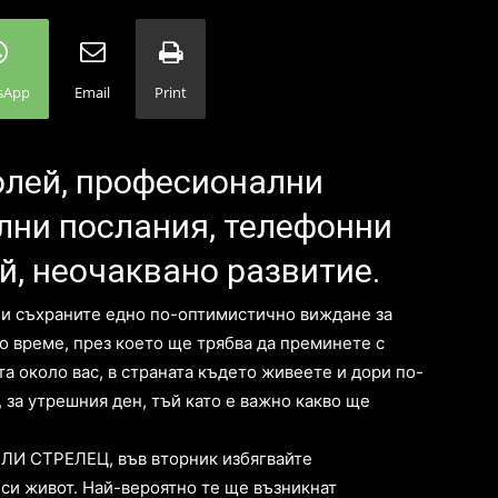
sApp
Email
Print
олей, професионални
лни послания, телефонни
ой, неочаквано развитие.
 и съхраните едно по-оптимистично виждане за
о време, през което ще трябва да преминете с
та около вас, в страната където живеете и дори по-
 за утрешния ден, тъй като е важно какво ще
ИЛИ СТРЕЛЕЦ, във вторник избягвайте
си живот. Най-вероятно те ще възникнат