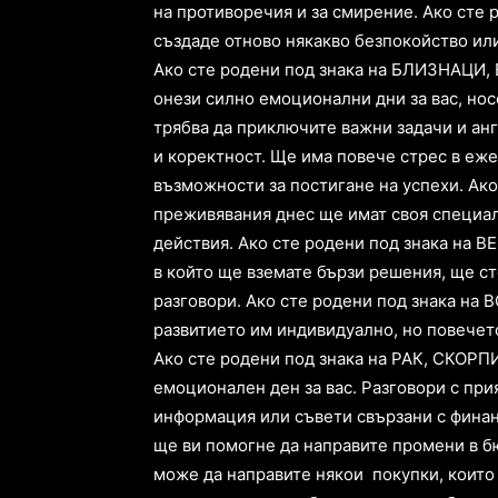
на противоречия и за смирение. Ако сте 
създаде отново някакво безпокойство ил
Ако сте родени под знака на БЛИЗНАЦИ,
онези силно емоционални дни за вас, но
трябва да приключите важни задачи и ан
и коректност. Ще има повече стрес в еже
възможности за постигане на успехи. Ак
преживявания днес ще имат своя специал
действия. Ако сте родени под знака на ВЕ
в който ще вземате бързи решения, ще с
разговори. Ако сте родени под знака на 
развитието им индивидуално, но повечето
Ако сте родени под знака на РАК, СКОР
емоционален ден за вас. Разговори с при
информация или съвети свързани с финан
ще ви помогне да направите промени в б
може да направите някои покупки, които 