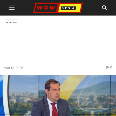
wow-топ
Светослав Бенчев: Вече
трябва да се замислим не за
цените на петрола, а за
доставките
0
май 12, 2026