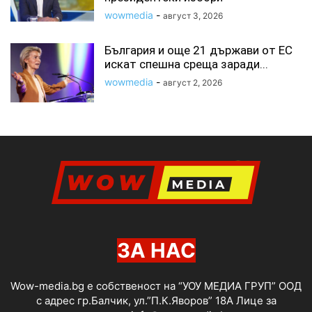
wowmedia
-
август 3, 2026
България и още 21 държави от ЕС
искат спешна среща заради...
wowmedia
-
август 2, 2026
ЗА НАС
Wow-media.bg е собственост на “УОУ МЕДИА ГРУП” ООД
с адрес гр.Балчик, ул.”П.К.Яворов” 18А Лице за