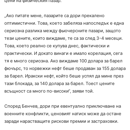
цени на физическия пазар.
„Ако питате мене, пазарите са дори прекалено
оптимистични. Това, което забеляза напоследък е една
сериозна разлика между фьючерсните пазари, защото
тези цените, които виждаме, те са за след 3-4 месеци.
Това, което реално се купува днес, фактически и
практически. И докато винаги е имало корелация, сега
тя е много сериозна. Ако виждаме 100 долара за барел
фючърс, то норвежки нефт беше продаван за 155 долара
за барел. Иракски нефт, който беше успял да мине през
тази блокада, за 140 долара за барел. Тоест цените
всъщност са много по-високи“, заяви той.
Според Бенчев, дори при евентуално приключване на
военните конфликти, ценовият натиск може да остане
заради нарастващите рискови премии и застраховки.