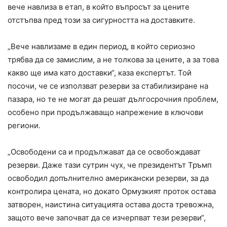
вече навлиза в етап, в който въпросът за цените
отстъпва пред този за сигурността на доставките.
„Вече навлизаме в един период, в който сериозно
трябва да се замислим, а не толкова за цените, а за това
какво ще има като доставки“, каза експертът. Той
посочи, че се използват резерви за стабилизиране на
пазара, но те не могат да решат дългосрочния проблем,
особено при продължаващо напрежение в ключови
региони.
„Освободени са и продължават да се освобождават
резерви. Даже тази сутрин чух, че президентът Тръмп
освободил допълнително американски резерви, за да
контролира цената, но докато Ормузкият проток остава
затворен, наистина ситуацията остава доста тревожна,
защото вече започват да се изчерпват тези резерви“,