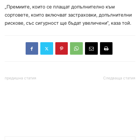
„Премиите, които се плащат допълнително към
сортовете, които включват застраховки, допълнителни
рискове, със сигурност ще бъдат увеличени“, каза той.
предишна статия
Следваща статия
Калифорнийска кметица
Рая Назарян: Ще
е обявена за таен агент на
подкрепим и трите
Китай
законопроекта на
„Прогресивна България“,
свързани със съдебната
власт