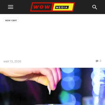
wow-свят
Германия ще вкарва в
затвора за употребата на
„нокаут капки“ – дрогата на
изнасилвачите
0
май 13, 2026