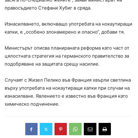
правосъдието Стефани Хубиг в сряда.
Изнасилването, включващо употребата на нокаутиращи
капки, е „особено злонамерено и опасно“, добави тя.
Министърът описва планираната реформа като част от
цялостната стратегия на германското правителство за
подобряване на защитата срещу насилие.
Случаят с Жизел Пелико във Франция хвърли светлина
върху употребата на нокаутиращи капки при случаи на
изнасилване. Явлението е известно във Франция като
химическо подчинение.