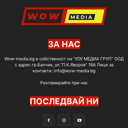
ЗА НАС
Wow-media.bg е собственост на “УОУ МЕДИА ГРУП” ООД
с адрес гр.Балчик, ул.”П.К.Яворов” 18А Лице за
контакти:
info@wow-media.bg
Рекламирайте при нас
ПОСЛЕДВАЙ НИ