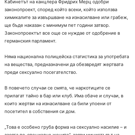
Кабинетът на канцлера Фридрих Мерц одобри
законопроект, според който всеки, който използва
химикалите за извършване на изнасилване или грабеж,
ще бъде наказан с минимум пет години затвор.
Законопроектът все още се нуждае от одобрение в
германския парламент.
Няма национална полицейска статистика за употребата
на вещества, предназначени да обезвредят жертвата
преди сексуално посегателство.
В повечето случаи се смята, че наркотиците се
прилагат тайно в бар или клуб. Има обаче и случаи, в
които жертви на изнасилване са били упоени от
посетител в собствения си дом.
„Това е особено груба форма на сексуално насилие – и
засяга по-специално жените“, заяви министърът на