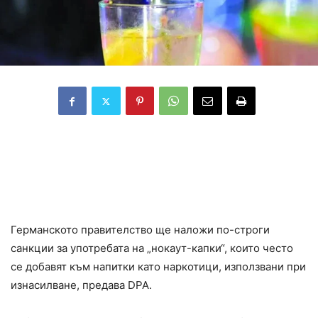
Всеки, който използва химикалите за
извършване на изнасилване или
грабеж, ще бъде наказан с минимум
пет години затвор
Германското правителство ще наложи по-строги
санкции за употребата на „нокаут-капки“, които често
се добавят към напитки като наркотици, използвани при
изнасилване, предава DPA.