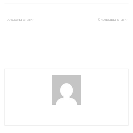
предишна статия
Следваща статия
Гласът на Путин: Няма да
МАЕ предупреди: Светът
има мирни преговори
изчерпва запасите си от
преди украинските сили
петрол с рекордна
да се изтеглят напълно от
скорост
Донбас
wowmedia