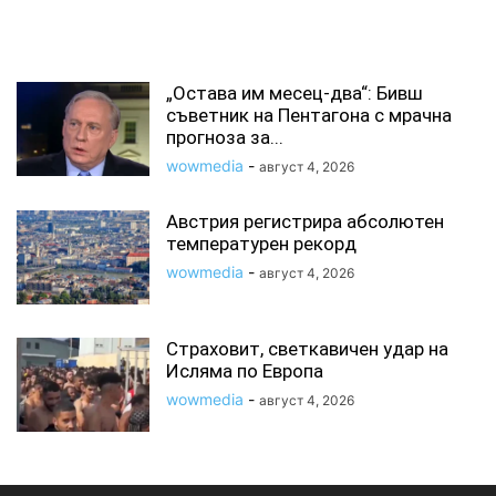
СВЪРЗАНИ СТАТИИ
„Остава им месец-два“: Бивш
съветник на Пентагона с мрачна
прогноза за...
wowmedia
-
август 4, 2026
Австрия регистрира абсолютен
температурен рекорд
wowmedia
-
август 4, 2026
Страховит, светкавичен удар на
Исляма по Европа
wowmedia
-
август 4, 2026