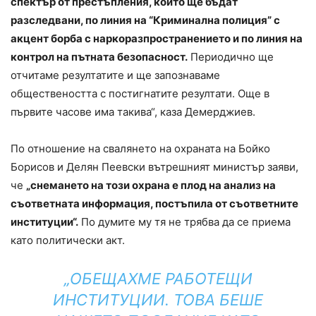
спектър от престъпления, които ще бъдат
разследвани, по линия на “Криминална полиция” с
акцент борба с наркоразпространението и по линия на
контрол на пътната безопасност.
Периодично ще
отчитаме резултатите и ще запознаваме
обществеността с постигнатите резултати. Още в
първите часове има такива“, каза Демерджиев.
По отношение на свалянето на охраната на Бойко
Борисов и Делян Пеевски вътрешният министър заяви,
че
„снемането на този охрана е плод на анализ на
съответната информация, постъпила от съответните
институции“.
По думите му тя не трябва да се приема
като политически акт.
„ОБЕЩАХМЕ РАБОТЕЩИ
ИНСТИТУЦИИ. ТОВА БЕШЕ