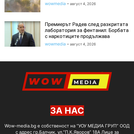
wowmedia
-
август 4, 2026
Премиерът Радев след разкритата
лаборатория за фентанил: Борбата
с наркотиците продължава
wowmedia
-
август 4, 2026
ЗА НАС
Wow-media.bg е собственост на “УОУ МЕДИА ГРУП” ООД
с адрес гр.Балчик, ул.”П.К.Яворов” 18А Лице за