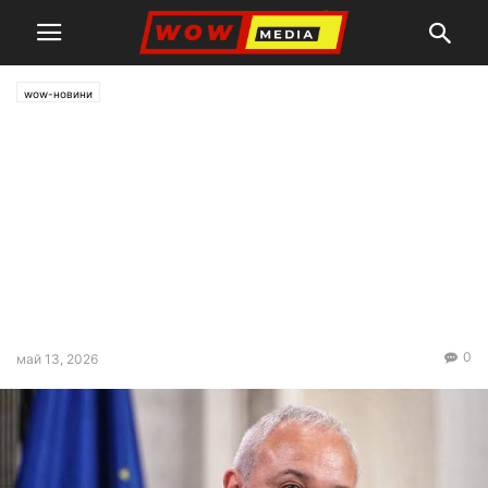
wow-новини
Демерджиев обяви мащабна
полицейска операция в
страната, падането на
охраната на Борисов и
Пеевски не е политически
акт
0
май 13, 2026