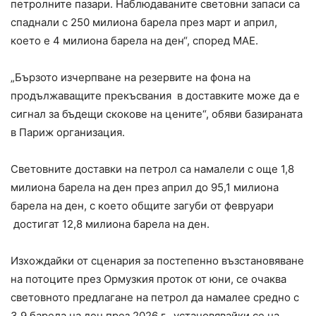
петролните пазари. Наблюдаваните световни запаси са
спаднали с 250 милиона барела през март и април,
което е 4 милиона барела на ден“, според МАЕ.
„Бързото изчерпване на резервите на фона на
продължаващите прекъсвания в доставките може да е
сигнал за бъдещи скокове на цените“, обяви базираната
в Париж организация.
Световните доставки на петрол са намалели с още 1,8
милиона барела на ден през април до 95,1 милиона
барела на ден, с което общите загуби от февруари
достигат 12,8 милиона барела на ден.
Изхождайки от сценария за постепенно възстановяване
на потоците през Ормузкия проток от юни, се очаква
световното предлагане на петрол да намалее средно с
3,9 барела на ден през 2026 г., установявайки се на