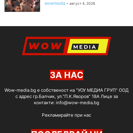
wowmedia
-
август 4, 2026
ЗА НАС
Wow-media.bg е собственост на “УОУ МЕДИА ГРУП” ООД
с адрес гр.Балчик, ул.”П.К.Яворов” 18А Лице за
контакти:
info@wow-media.bg
Рекламирайте при нас