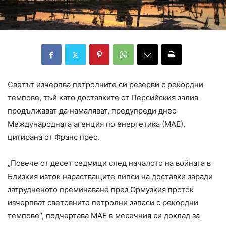
Светът изчерпва петролните си резерви с рекордни
темпове, тъй като доставките от Персийския залив
продължават да намаляват, предупреди днес
Международната агенция по енергетика (МАЕ),
цитирана от Франс прес.
„Повече от десет седмици след началото на войната в
Близкия изток нарастващите липси на доставки заради
затрудненото преминаване през Ормузкия проток
изчерпват световните петролни запаси с рекордни
темпове“, подчертава МАЕ в месечния си доклад за