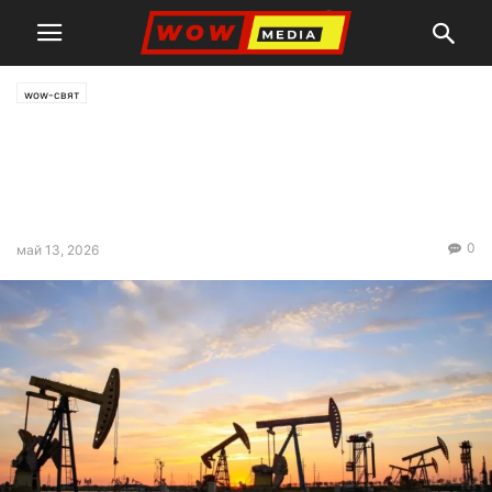
wow-свят
МАЕ предупреди: Светът
изчерпва запасите си от
петрол с рекордна скорост
0
май 13, 2026