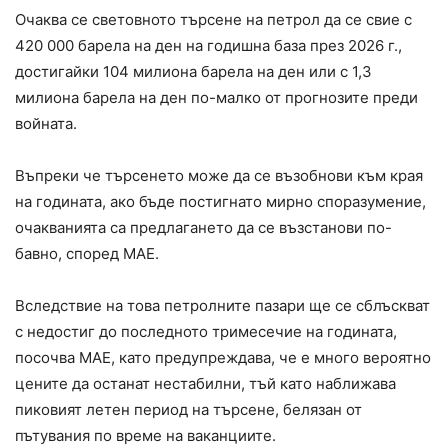
Очаква се световното търсене на петрол да се свие с
420 000 барела на ден на годишна база през 2026 г.,
достигайки 104 милиона барела на ден или с 1,3
милиона барела на ден по-малко от прогнозите преди
войната.
Въпреки че търсенето може да се възобнови към края
на годината, ако бъде постигнато мирно споразумение,
очакванията са предлагането да се възстанови по-
бавно, според МАЕ.
Вследствие на това петролните пазари ще се сблъскват
с недостиг до последното тримесечие на годината,
посочва МАЕ, като предупреждава, че е много вероятно
цените да останат нестабилни, тъй като наближава
пиковият летен период на търсене, белязан от
пътувания по време на ваканциите.