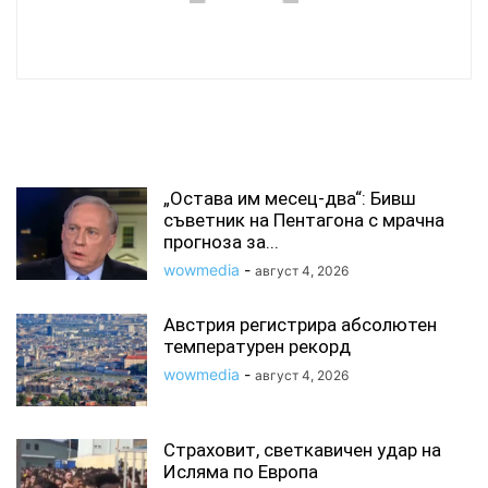
wowmedia
СВЪРЗАНИ СТАТИИ
„Остава им месец-два“: Бивш
съветник на Пентагона с мрачна
прогноза за...
wowmedia
-
август 4, 2026
Австрия регистрира абсолютен
температурен рекорд
wowmedia
-
август 4, 2026
Страховит, светкавичен удар на
Исляма по Европа