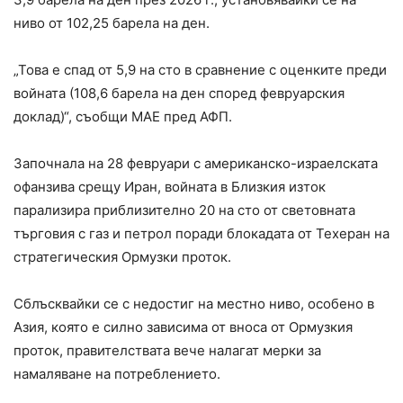
ниво от 102,25 барела на ден.
„Това е спад от 5,9 на сто в сравнение с оценките преди
войната (108,6 барела на ден според февруарския
доклад)“, съобщи МАЕ пред АФП.
Започнала на 28 февруари с американско-израелската
офанзива срещу Иран, войната в Близкия изток
парализира приблизително 20 на сто от световната
търговия с газ и петрол поради блокадата от Техеран на
стратегическия Ормузки проток.
Сблъсквайки се с недостиг на местно ниво, особено в
Азия, която е силно зависима от вноса от Ормузкия
проток, правителствата вече налагат мерки за
намаляване на потреблението.