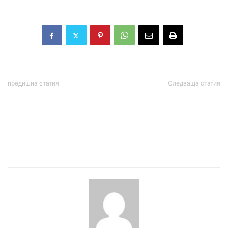
предишна статия
Следваща статия
Германия ще вкарва в
Разкрита е
затвора за употребата на
„предисторията“ на
„нокаут капки“ – дрогата
шамара, който Бриджит
на изнасилвачите
Макрон плесна на
съпруга си Еманюел