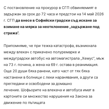
С постановление на прокурор в СГП обвиняемият е
задържан за срок до 72 часа и предстои на 14 май 2026
г. СГП
да внесе в Софийски градски съд искане за
взимане на мярка за неотклонение „задържане под
стража“.
Припомняме, че при тежка катастрофа, възникнала
между влекач с прикачено полуремарке и
междуградски автобус на автомагистрала „Хемус“, мъж
на 73 г. почина, а жена на 69 г. остава в реанимация.
Още 20 души бяха ранени, като част от тях бяха
настанени в болници с леки наранявания, а други са
прегледани и освободени за домашно
лечение. Шофьорите на влекача и автобуса имат в
картоните си множество нарушения на Закона за
движение по пътищата