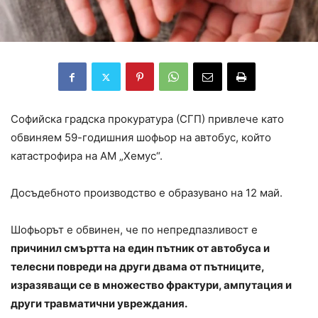
Софийска градска прокуратура (СГП) привлече като
обвиняем 59-годишния шофьор на автобус, който
катастрофира на АМ „Хемус“.
Досъдебното производство е образувано на 12 май.
Шофьорът е обвинен, че по непредпазливост е
причинил смъртта на един пътник от автобуса и
телесни повреди на други двама от пътниците,
изразяващи се в множество фрактури, ампутация и
други травматични увреждания.