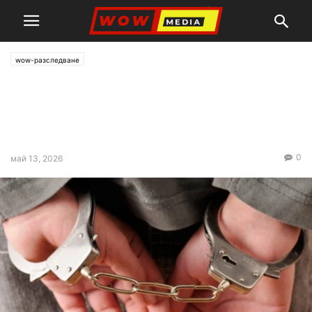
wow-разследване
Повдигнаха обвинения на
шофьора на автобуса от
„Хемус“
0
май 13, 2026