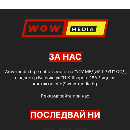
ЗА НАС
Wow-media.bg е собственост на “УОУ МЕДИА ГРУП” ООД
с адрес гр.Балчик, ул.”П.К.Яворов” 18А Лице за
контакти:
info@wow-media.bg
Рекламирайте при нас
ПОСЛЕДВАЙ НИ