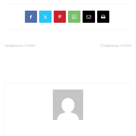
предишна статия
Следваща статия
Голям удар: Задържаха
Мария Захарова: Юлия
над 1 килограм фентанил
Мендел „ритна Зеленски
в София
в гащите“
wowmedia