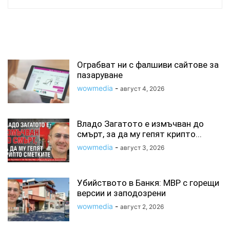
СВЪРЗАНИ СТАТИИ
Ограбват ни с фалшиви сайтове за
пазаруване
wowmedia
-
август 4, 2026
Владо Загатото е измъчван до
смърт, за да му гепят крипто...
wowmedia
-
август 3, 2026
Убийството в Банкя: МВР с горещи
версии и заподозрени
wowmedia
-
август 2, 2026