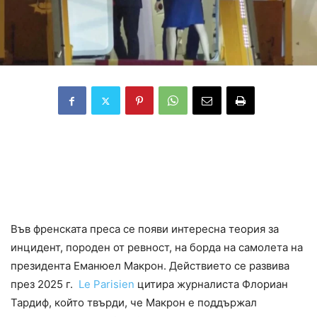
Дали актрисата Голшифте Фарахани
стои зад шамара на Бриджит Макрон?
Обкръжението на първата дама го
отрича
Във френската преса се появи интересна теория за
инцидент, породен от ревност, на борда на самолета на
президента Еманюел Макрон. Действието се развива
през 2025 г.
Le Parisien
цитира журналиста Флориан
Тардиф, който твърди, че Макрон е поддържал