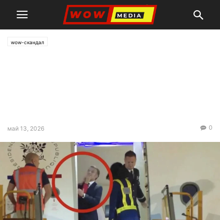
wow-скандал
Разкрита е „предисторията“
на шамара, който Бриджит
Макрон плесна на съпруга си
Еманюел
0
май 13, 2026