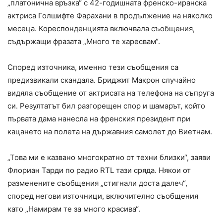
„платонична връзка“ с 42-годишната френско-иранска
актриса Голшифте Фарахани в продължение на няколко
месеца. Кореспонденцията включвала съобщения,
съдържащи фразата „Много те харесвам“.
Според източника, именно тези съобщения са
предизвикали скандала. Бриджит Макрон случайно
видяла съобщение от актрисата на телефона на съпруга
си. Резултатът бил разгорещен спор и шамарът, който
първата дама нанесла на френския президент при
кацането на полета на държавния самолет до Виетнам.
„Това ми е казвано многократно от техни близки“, заяви
Флориан Тарди по радио RTL тази сряда. Някои от
разменените съобщения „стигнали доста далеч“,
според негови източници, включително съобщения
като „Намирам те за много красива“.