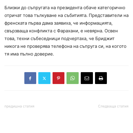
Близки до съпругата на президента обаче категорично
отричат ​​това тълкуване на събитията. Представители на
френската първа дама заявиха, че информацията,
свързваща конфликта с Фарахани, е невярна. Освен
това, техни събеседници подчертаха, че Бриджит
никога не проверява телефона на съпруга си, на когото
тя има пълно доверие.
предишна статия
Следваща статия
МАЕ предупреди: Светът
Илияна Йотова ще отличи
изчерпва запасите си от
дейци на културата и
петрол с рекордна
образованието с