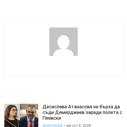
скорост
Почетния знак на
президента
wowmedia
СВЪРЗАНИ СТАТИИ
Десислава Атанасова не бърза да
съди Демерджиев заради полета с
Пеевски
wowmedia
-
август 4, 2026