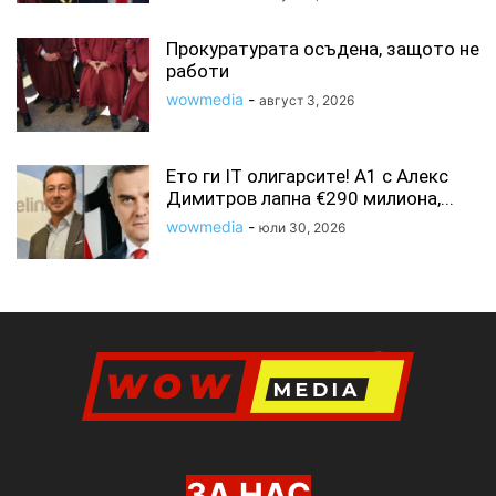
Прокуратурата осъдена, защото не
работи
wowmedia
-
август 3, 2026
Ето ги IT олигарсите! А1 с Алекс
Димитров лапна €290 милиона,...
wowmedia
-
юли 30, 2026
ЗА НАС